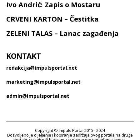
Ivo Andrić: Zapis o Mostaru
CRVENI KARTON – Čestitka
ZELENI TALAS – Lanac zagađenja
KONTAKT
redakcija@impulsportal.net
marketing@impulsportal.net
admin@impulsportal.net
Copyright © Impuls Portal 2015 - 2024
Dozvoljeno je dijeljenje i kopiranje sadržaja ovog portala na druge
portale, stranice ili blogove, uz obavezno navođenje izvora.