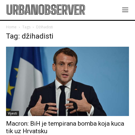
URBANOBSERVER
Home
Tags
Džihadisti
Tag: džihadisti
Vijesti
Macron: BiH je tempirana bomba koja kuca
tik uz Hrvatsku