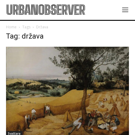
URBANOBSERVER
Home
Tags
Država
Tag: država
Svaštara