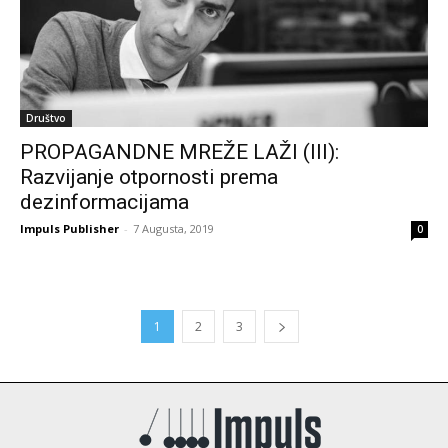
Društvo
PROPAGANDNE MREŽE LAŽI (III):
Razvijanje otpornosti prema
dezinformacijama
Impuls Publisher
-
7 Augusta, 2019
0
1
2
3