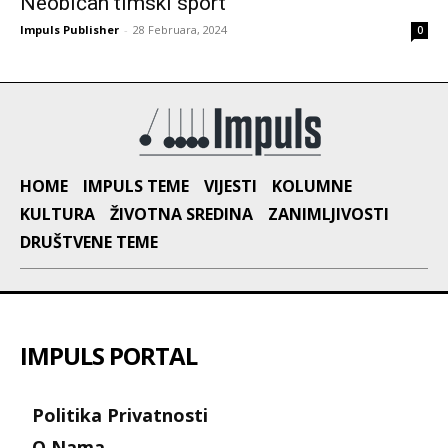
Neobičan timski sport
Impuls Publisher
-
28 Februara, 2024
0
HOME
IMPULS TEME
VIJESTI
KOLUMNE
KULTURA
ŽIVOTNA SREDINA
ZANIMLJIVOSTI
DRUŠTVENE TEME
IMPULS PORTAL
Politika Privatnosti
O Nama