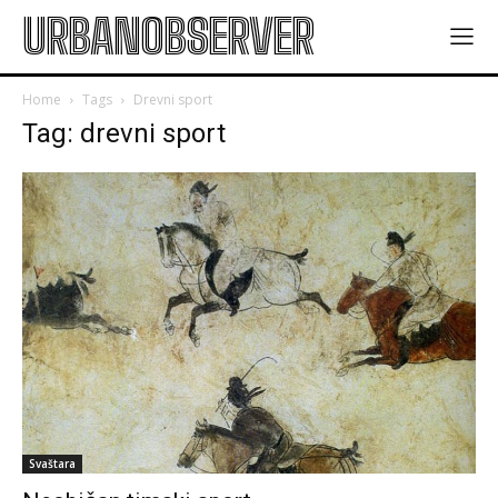
URBANOBSERVER
Home
Tags
Drevni sport
Tag: drevni sport
Svaštara