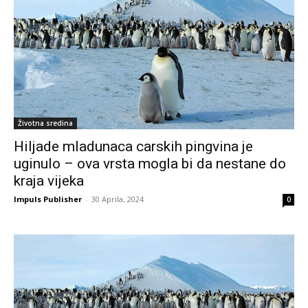
Životna sredina
Hiljade mladunaca carskih pingvina je
uginulo – ova vrsta mogla bi da nestane do
kraja vijeka
Impuls Publisher
-
30 Aprila, 2024
0