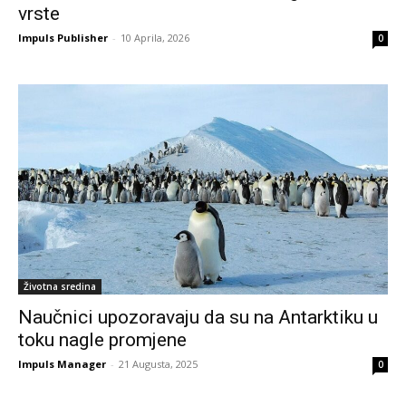
vrste
Impuls Publisher
-
10 Aprila, 2026
0
Životna sredina
Naučnici upozoravaju da su na Antarktiku u
toku nagle promjene
Impuls Manager
-
21 Augusta, 2025
0