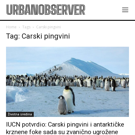
URBANOBSERVER
Home
Tags
Carski pingvini
Tag: Carski pingvini
Životna sredina
IUCN potvrdio: Carski pingvini i antarktičke
krznene foke sada su zvanično ugrožene