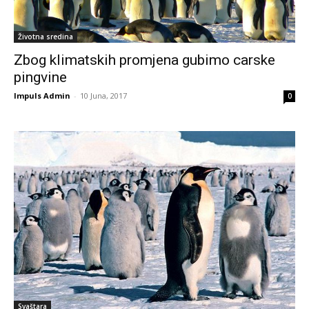
Životna sredina
Zbog klimatskih promjena gubimo carske
pingvine
Impuls Admin
-
10 Juna, 2017
0
Svaštara