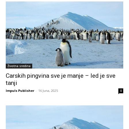
Životna sredina
Carskih pingvina sve je manje – led je sve
tanji
Impuls Publisher
-
16 Juna, 2025
0