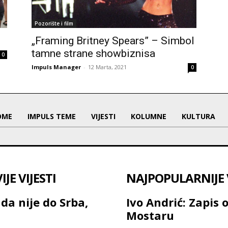
Pozorište i film
„Framing Britney Spears” – Simbol
tamne strane showbiznisa
0
Impuls Manager
-
12 Marta, 2021
0
OME
IMPULS TEME
VIJESTI
KOLUMNE
KULTURA
JE VIJESTI
NAJPOPULARNIJE V
da nije do Srba,
Ivo Andrić: Zapis 
Mostaru