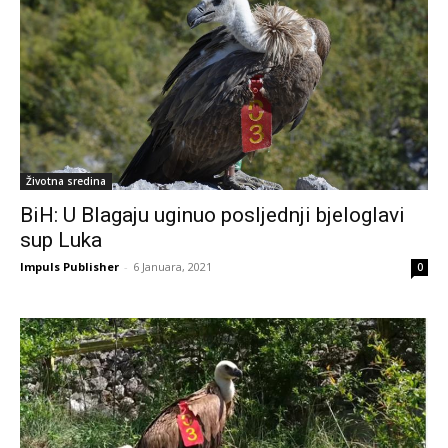
Životna sredina
BiH: U Blagaju uginuo posljednji bjeloglavi
sup Luka
Impuls Publisher
-
6 Januara, 2021
0