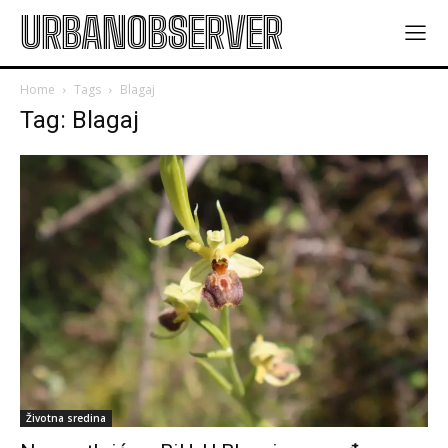
URBANOBSERVER
Home
Tags
Blagaj
Tag: Blagaj
Životna sredina