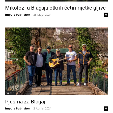
Mikolozi u Blagaju otkrili četiri rijetke gljive
Impuls Publisher
-
28 Maja, 2024
0
Vijesti
Pjesma za Blagaj
Impuls Publisher
-
2 Aprila, 2024
0