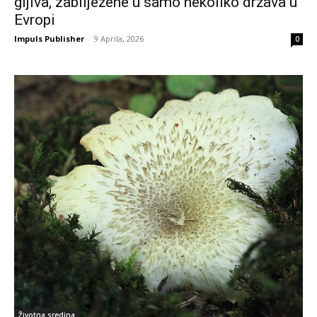
gljiva, zabilježene u samo nekoliko država u
Evropi
Impuls Publisher
-
9 Aprila, 2026
0
Životna sredina