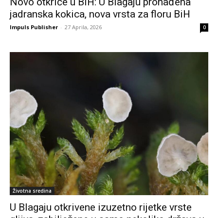
Novo otkriće u BiH: U Blagaju pronađena
jadranska kokica, nova vrsta za floru BiH
Impuls Publisher
-
27 Aprila, 2026
0
Životna sredina
U Blagaju otkrivene izuzetno rijetke vrste