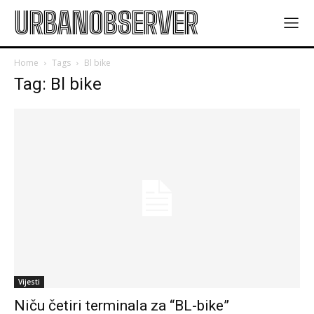
URBANOBSERVER
Home
Tags
Bl bike
Tag: Bl bike
Vijesti
Niču četiri terminala za “BL-bike”