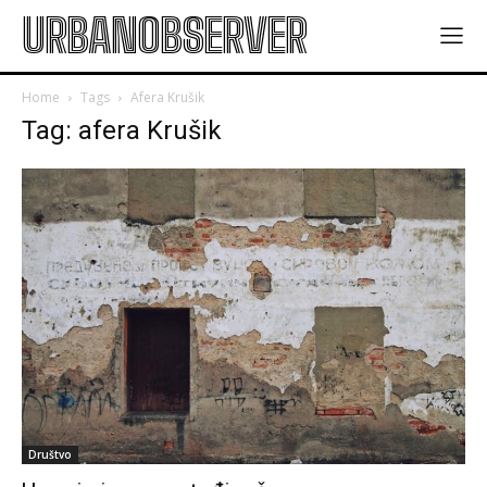
URBANOBSERVER
Home
Tags
Afera Krušik
Tag: afera Krušik
Društvo