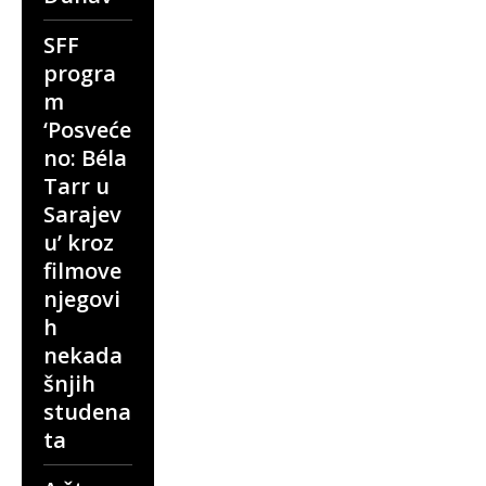
SFF
progra
m
‘Posveće
no: Béla
Tarr u
Sarajev
u’ kroz
filmove
njegovi
h
nekada
šnjih
studena
ta