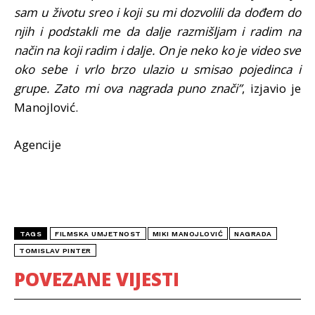
sam u životu sreo i koji su mi dozvolili da dođem do
njih i podstakli me da dalje razmišljam i radim na
način na koji radim i dalje. On je neko ko je video sve
oko sebe i vrlo brzo ulazio u smisao pojedinca i
grupe. Zato mi ova nagrada puno znači”
, izjavio je
Manojlović.
Agencije
TAGS
FILMSKA UMJETNOST
MIKI MANOJLOVIĆ
NAGRADA
TOMISLAV PINTER
POVEZANE VIJESTI