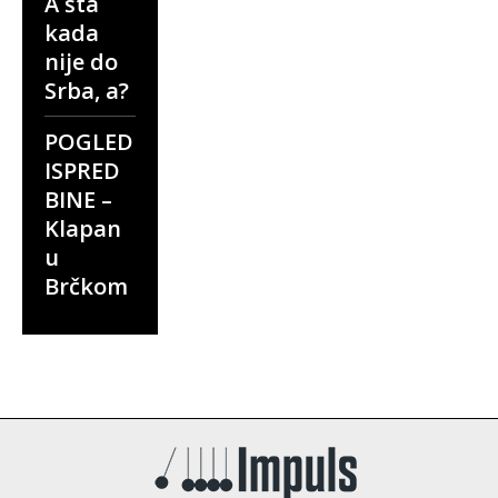
A šta
kada
nije do
Srba, a?
POGLED
ISPRED
BINE –
Klapan
u
Brčkom