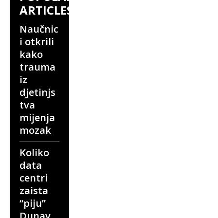
ARTICLES
Naučnic
i otkrili
kako
trauma
iz
djetinjs
tva
mijenja
mozak
Koliko
data
centri
zaista
“piju”
Dunav