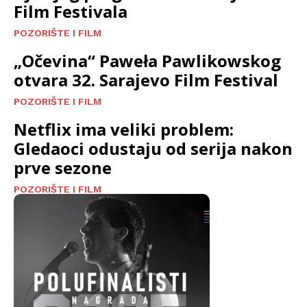
Film Festivala
POZORIŠTE I FILM
„Očevina“ Paweła Pawlikowskog
otvara 32. Sarajevo Film Festival
POZORIŠTE I FILM
Netflix ima veliki problem:
Gledaoci odustaju od serija nakon
prve sezone
POZORIŠTE I FILM