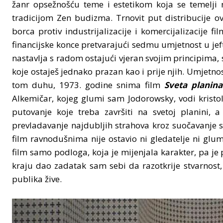
žanr opsežnošću teme i estetikom koja se temelji n
tradicijom Zen budizma. Trnovit put distribucije o
borca protiv industrijalizacije i komercijalizacije f
financijske konce pretvarajući sedmu umjetnost u je
nastavlja s radom ostajući vjeran svojim principima, 
koje ostaješ jednako prazan kao i prije njih. Umjetno
tom duhu, 1973. godine snima film
Sveta planina
Alkemičar, kojeg glumi sam Jodorowsky, vodi kristoli
putovanje koje treba završiti na svetoj planini, 
prevladavanje najdubljih strahova kroz suočavanje s 
film ravnodušnima nije ostavio ni gledatelje ni glum
film samo podloga, koja je mijenjala karakter, pa je
kraju dao zadatak sam sebi da razotkrije stvarnost, pr
publika žive.