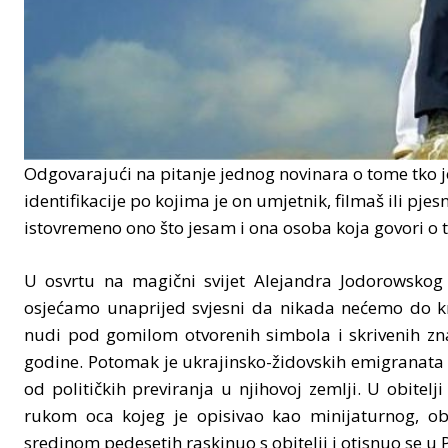
Odgovarajući na pitanje jednog novinara o tome tko je
identifikacije po kojima je on umjetnik, filmaš ili pje
istovremeno ono što jesam i ona osoba koja govori o
U osvrtu na magični svijet Alejandra Jodorowsko
osjećamo unaprijed svjesni da nikada nećemo do k
nudi pod gomilom otvorenih simbola i skrivenih zna
godine. Potomak je ukrajinsko-židovskih emigranata 
od političkih previranja u njihovoj zemlji. U obite
rukom oca kojeg je opisivao kao minijaturnog, obit
sredinom pedesetih raskinuo s obitelji i otisnuo se u 