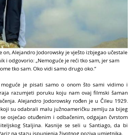
 on, Alejandro Jodorowsky je vješto izbjegao učestale
snik i odgovorio: „Nemoguće je reći tko sam, jer sam
 tome tko sam. Oko vidi samo drugo oko.“
g moguće je pisati samo o onom što sami vidimo i
raja razumjeti poruku koju nam ovaj filmski šaman
čenja. Alejandro Jodorowsky rođen je u Čileu 1929.
koji su odabrali malu južnoameričku zemlju za bijeg
lji se osjećao otuđenim i odbačenim, odgajan čvrstom
eljskog Staljina. Kasnije se seli u Santiago, da bi
Pariz na stazu ispunjenja životnog poziva umjetnika.