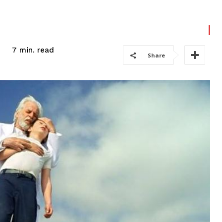
read
7
min.
Share