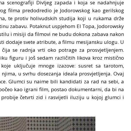
a scenografiji Divljeg zapada i koja se nadahnjuje
vog filma predodredio je Jodorowskog kao gerilskog
ilma, te protiv holivudskih studija koji u rukama drže
ftinu zabavu. Potaknut uspjehom El Topa, Jodorowsky
stilu i misiji da filmovi ne budu dokona zabava nakon
sti dodaje svete atribute, a filmu mesijansku ulogu. U
čija se radnja vrti oko potrage za prosvjetljenjem.
ku figuru i još sedam različitih likova kroz mistično
a koje uključuje mnoge izazove: susret sa tarotom,
njima, u svrhu dosezanja ideala prosvjetljenja. Ovaj
ce. Glumci su naime bili kandidati za rad na sebi, a
 počeo kao igrani film, postao dokumentarni, da bi na
obije četvrti zid i rasvijetli iluziju u kojoj glumci i