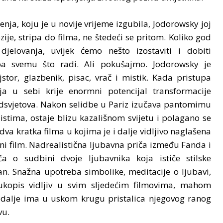
nja, koju je u novije vrijeme izgubila, Jodorowsky joj
ije, stripa do filma, ne štedeći se pritom. Koliko god
djelovanja, uvijek ćemo nešto izostaviti i dobiti
pa svemu što radi. Ali pokušajmo. Jodorowsky je
stor, glazbenik, pisac, vrač i mistik. Kada pristupa
a u sebi krije enormni potencijal transformacije
podsvjetova. Nakon selidbe u Pariz izučava pantomimu
stima, ostaje blizu kazališnom svijetu i polagano se
 dva kratka filma u kojima je i dalje vidljivo naglašena
i film. Nadrealistična ljubavna priča između Fanda i
ča o sudbini dvoje ljubavnika koja ističe stilske
eran. Snažna upotreba simbolike, meditacije o ljubavi,
rukopis vidljiv u svim sljedećim filmovima, mahom
 i dalje ima u uskom krugu pristalica njegovog ranog
vu.