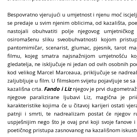
Bespovratno vjerujući u umjetnost i njenu moć iscjelje
se predaje u svim njenim oblicima, od kazališta, poez
nastojali obuhvatiti polje njegovog umjetničkog 
osiromašenu sliku sveobuhvatnosti kojom pristu
pantomimičar, scenarist, glumac, pjesnik, tarot maj
filmu, kojeg smatra najsnažnijom umjetnošću koj
gledatelja, ne isključuje ni jedan od ovih osobnih 
kod velikog Marcel Marceaua, priključuje se nadreali
zaljubljuje u film. U filmskom svijetu pojavljuje se sa
kazališna crta.
Fando i Liz
njegov je prvi dugometražn
njegove paralizirane ljubavi Liz, magična je pri
karakteristike kojima će u čitavoj karijeri ostati vj
patnji i smrti, te nadrealizam postat će njegov 
uspješnijim nego što je ovaj prvi koji svoje fanove
poetičnog pristupa zasnovanog na kazališnom iskust