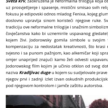
Sveta krv
, zaokružena je neformalna trilogija koja o
uz prosvjetljenje i spasenje, mistični smisao svih reli
fokusu je edipovski odnos mladog Fenixa, kojeg glumi
doslovno upravlja sinom koristeći njegove ruke. Sv
tradiciju ove neformalne trilogije i snažnim simbolizm
čovječanstva kako bi uznemirile uspavanog gledatelja
kojem živi. Jodorowsky gomila simbole u svojim 
kompenzaciju za nedostatak kreativnosti, što krasi 
svjesno i sa punom pažnjom, kao alkemičar koji spravlj
omjer unaprijed znajući kamo želi odvesti uspavanu
Jodorowskog film kojim je učinio otklon od svog dot
naziva
Kradljivac duge
u kojem su sudjelovale prave f
njegov prvi i zadnji izlet izvan oskudnih produkcijski
pod njegovom kontrolom i jamče zaštitu autorstva.