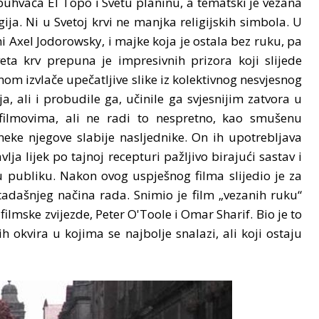
buhvaća El Topo i Svetu planinu, a tematski je vezana
gija. Ni u Svetoj krvi ne manjka religijskih simbola. U
 Axel Jodorowsky, i majke koja je ostala bez ruku, pa
eta krv prepuna je impresivnih prizora koji slijede
om izvlače upečatljive slike iz kolektivnog nesvjesnog
, ali i probudile ga, učinile ga svjesnijim zatvora u
filmovima, ali ne radi to nespretno, kao smušenu
neke njegove slabije nasljednike. On ih upotrebljava
a lijek po tajnoj recepturi pažljivo birajući sastav i
 publiku. Nakon ovog uspješnog filma slijedio je za
adašnjeg načina rada. Snimio je film „vezanih ruku“
ilmske zvijezde, Peter O'Toole i Omar Sharif. Bio je to
h okvira u kojima se najbolje snalazi, ali koji ostaju