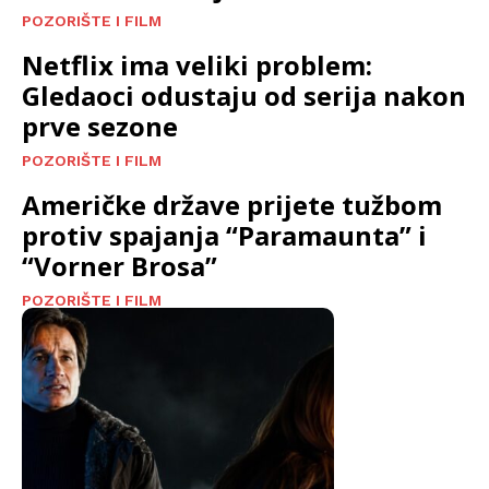
POZORIŠTE I FILM
Netflix ima veliki problem:
Gledaoci odustaju od serija nakon
prve sezone
POZORIŠTE I FILM
Američke države prijete tužbom
protiv spajanja “Paramaunta” i
“Vorner Brosa”
POZORIŠTE I FILM