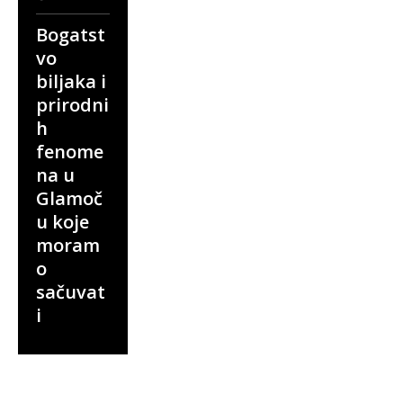
Bogatst
vo
biljaka i
prirodni
h
fenome
na u
Glamoč
u koje
moram
o
sačuvat
i