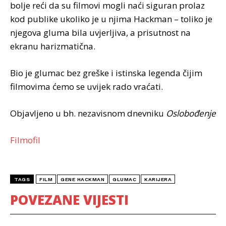
bolje reći da su filmovi mogli naći siguran prolaz
kod publike ukoliko je u njima Hackman – toliko je
njegova gluma bila uvjerljiva, a prisutnost na
ekranu harizmatična.
Bio je glumac bez greške i istinska legenda čijim
filmovima ćemo se uvijek rado vraćati.
Objavljeno u bh. nezavisnom dnevniku
Oslobođenje
Filmofil
TAGS
FILM
GENE HACKMAN
GLUMAC
KARIJERA
POVEZANE VIJESTI