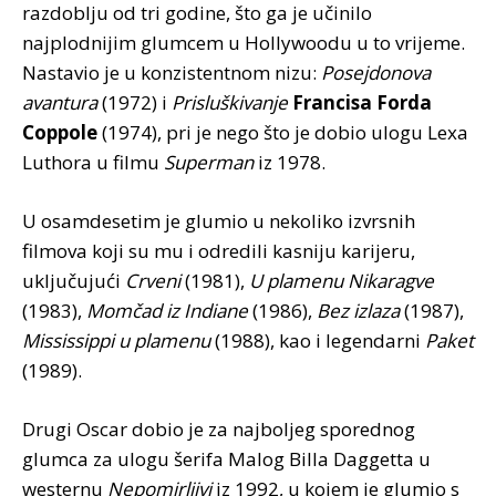
razdoblju od tri godine, što ga je učinilo
najplodnijim glumcem u Hollywoodu u to vrijeme.
Nastavio je u konzistentnom nizu:
Posejdonova
avantura
(1972) i
Prisluškivanje
Francisa Forda
Coppole
(1974), pri je nego što je dobio ulogu Lexa
Luthora u filmu
Superman
iz 1978.
U osamdesetim je glumio u nekoliko izvrsnih
filmova koji su mu i odredili kasniju karijeru,
uključujući
Crveni
(1981),
U plamenu Nikaragve
(1983),
Momčad iz Indiane
(1986),
Bez izlaza
(1987),
Mississippi u plamenu
(1988), kao i legendarni
Paket
(1989).
Drugi Oscar dobio je za najboljeg sporednog
glumca za ulogu šerifa Malog Billa Daggetta u
westernu
Nepomirljivi
iz 1992, u kojem je glumio s