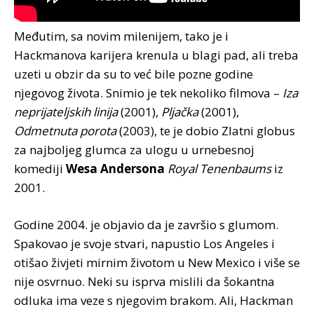
Međutim, sa novim milenijem, tako je i
Hackmanova karijera krenula u blagi pad, ali treba
uzeti u obzir da su to već bile pozne godine
njegovog života. Snimio je tek nekoliko filmova –
Iza
neprijateljskih linija
(2001),
Pljačka
(2001),
Odmetnuta porota
(2003), te je dobio Zlatni globus
za najboljeg glumca za ulogu u urnebesnoj
komediji
Wesa Andersona
Royal Tenenbaums
iz
2001.
Godine 2004. je objavio da je završio s glumom.
Spakovao je svoje stvari, napustio Los Angeles i
otišao živjeti mirnim životom u New Mexico i više se
nije osvrnuo. Neki su isprva mislili da šokantna
odluka ima veze s njegovim brakom. Ali, Hackman