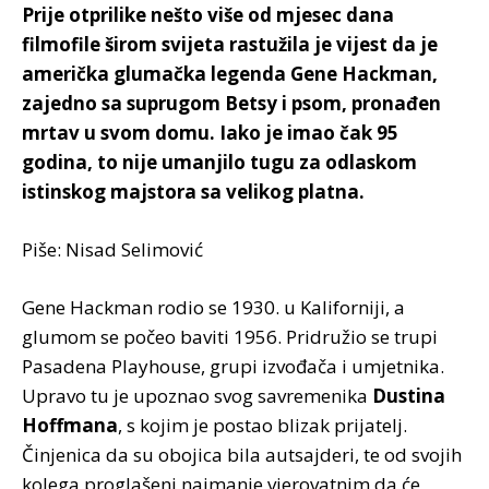
Prije otprilike nešto više od mjesec dana
filmofile širom svijeta rastužila je vijest da je
američka glumačka legenda Gene Hackman,
zajedno sa suprugom Betsy i psom, pronađen
mrtav u svom domu. Iako je imao čak 95
godina, to nije umanjilo tugu za odlaskom
istinskog majstora sa velikog platna.
Piše: Nisad Selimović
Gene Hackman rodio se 1930. u Kaliforniji, a
glumom se počeo baviti 1956. Pridružio se trupi
Pasadena Playhouse, grupi izvođača i umjetnika.
Upravo tu je upoznao svog savremenika
Dustina
Hoffmana
, s kojim je postao blizak prijatelj.
Činjenica da su obojica bila autsajderi, te od svojih
kolega proglašeni najmanje vjerovatnim da će