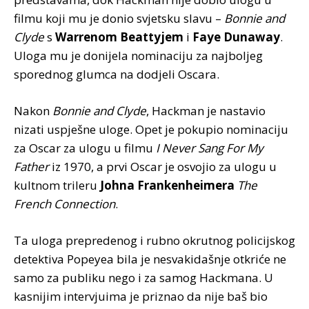
filmu koji mu je donio svjetsku slavu –
Bonnie and
Clyde
s
Warrenom Beattyjem
i
Faye Dunaway
.
Uloga mu je donijela nominaciju za najboljeg
sporednog glumca na dodjeli Oscara.
Nakon
Bonnie and Clyde
, Hackman je nastavio
nizati uspješne uloge. Opet je pokupio nominaciju
za Oscar za ulogu u filmu
I Never Sang For My
Father
iz 1970, a prvi Oscar je osvojio za ulogu u
kultnom trileru
Johna Frankenheimera
The
French Connection
.
Ta uloga prepredenog i rubno okrutnog policijskog
detektiva Popeyea bila je nesvakidašnje otkriće ne
samo za publiku nego i za samog Hackmana. U
kasnijim intervjuima je priznao da nije baš bio