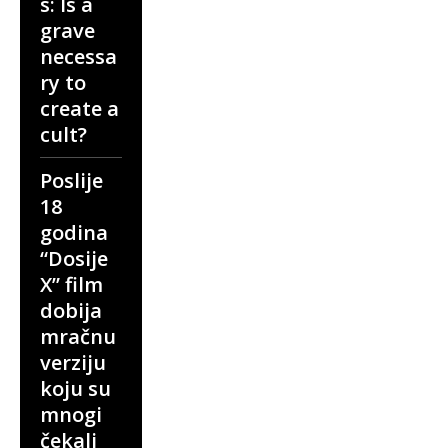
s: Is a
grave
necessa
ry to
create a
cult?
Poslije
18
godina
“Dosije
X” film
dobija
mračnu
verziju
koju su
mnogi
čekali