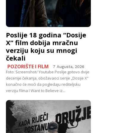
Poslije 18 godina “Dosije
X” film dobija mračnu
verziju koju su mnogi
čekali
POZORIŠTE I FILM
7 Augusta, 2026
Foto: Screenshot/ Youtube Poslije gotovo dvije
decenije čekanja, obožavaoci serije „Dosije X“
konačno će moći da pogledaju rediteljsku
verziju filma I Want to Believe iz...