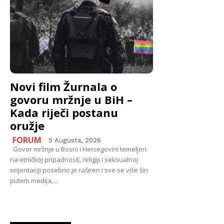
Novi film Žurnala o
govoru mržnje u BiH –
Kada riječi postanu
oružje
FORUM
5 Augusta, 2026
Govor mržnje u Bosni i Hercegovini temeljen
na etničkoj pripadnosti, religiji i seksualnoj
orijentaciji posebno je raširen i sve se više širi
putem medija,...