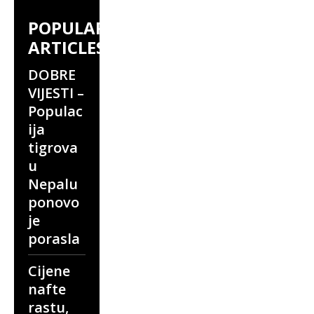
POPULAR
ARTICLES
DOBRE
VIJESTI –
Populac
ija
tigrova
u
Nepalu
ponovo
je
porasla
Cijene
nafte
rastu,