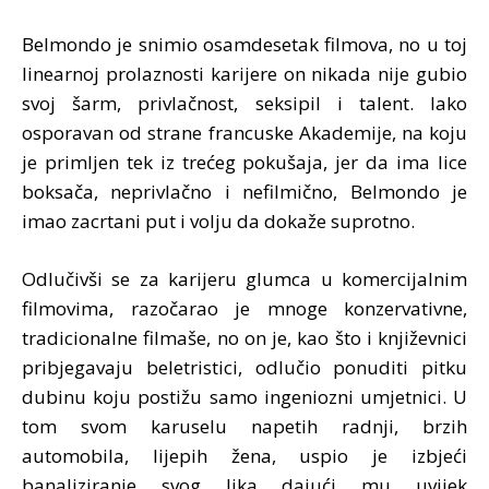
Belmondo je snimio osamdesetak filmova, no u toj
linearnoj prolaznosti karijere on nikada nije gubio
svoj šarm, privlačnost, seksipil i talent. Iako
osporavan od strane francuske Akademije, na koju
je primljen tek iz trećeg pokušaja, jer da ima lice
boksača, neprivlačno i nefilmično, Belmondo je
imao zacrtani put i volju da dokaže suprotno.
Odlučivši se za karijeru glumca u komercijalnim
filmovima, razočarao je mnoge konzervativne,
tradicionalne filmaše, no on je, kao što i književnici
pribjegavaju beletristici, odlučio ponuditi pitku
dubinu koju postižu samo ingeniozni umjetnici. U
tom svom karuselu napetih radnji, brzih
automobila, lijepih žena, uspio je izbjeći
banaliziranje svog lika dajući mu uvijek