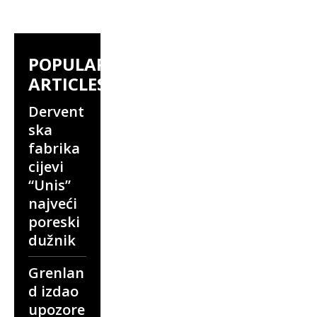
POPULAR
ARTICLES
Dervent
ska
fabrika
cijevi
“Unis”
najveći
poreski
dužnik
Grenlan
d izdao
upozore