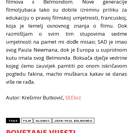
filmova s Belmondom. Nove generacije
filmoljubaca tako su dobile iznimnu priliku za
edukaciju o pravoj filmskoj umjetnosti, francuskoj,
koja je temelj osnovnog znanja o filmu. Dok
razmišljam o svim tim stupovima sedme
umjetnosti na pamet mi dođe misao; SAD je imao
svog Paula Newmana, dok je Europa u suprotnom
kutu imala svog Belmonda. Boksača dječje vedrine
kojeg ćemo zauvijek pamtiti po onom iskričavom
pogledu fakina, macho muškarca kakav se danas
više ne rađa.
Autor: Krešimir Butković,
SEEbiz
TAGS
FILM
GLUMAC
JEAN-PAUL BELMONDO
POVEZANE VIJESTI