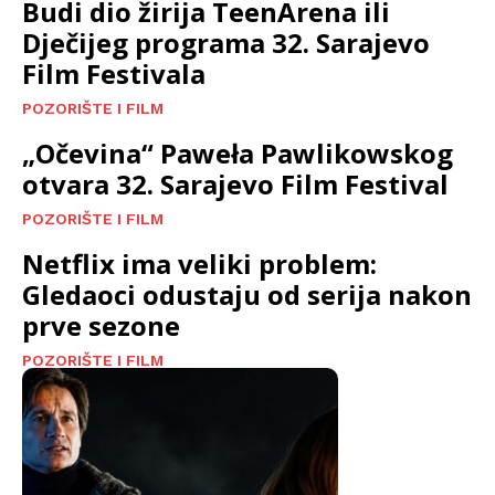
Budi dio žirija TeenArena ili
Dječijeg programa 32. Sarajevo
Film Festivala
POZORIŠTE I FILM
„Očevina“ Paweła Pawlikowskog
otvara 32. Sarajevo Film Festival
POZORIŠTE I FILM
Netflix ima veliki problem:
Gledaoci odustaju od serija nakon
prve sezone
POZORIŠTE I FILM