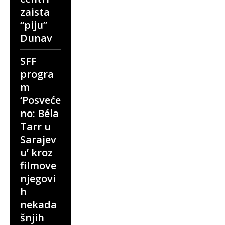
zaista
“piju”
Dunav
SFF
progra
m
‘Posveće
no: Béla
Tarr u
Sarajev
u’ kroz
filmove
njegovi
h
nekada
šnjih