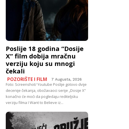
Poslije 18 godina “Dosije
X” film dobija mračnu
verziju koju su mnogi
čekali
POZORIŠTE I FILM
7 Augusta, 2026
Foto: Screenshot/ Youtube Poslije gotovo dvije
decenije čekanja, obožavaoci serije „Dosije X“
konačno će moći da pogledaju rediteljsku
verziju filma I Want to Believe iz...