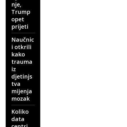
nje,
Trump
opet
prijeti
Naučnic
i otkrili
kako
trauma
iz
djetinjs
tva
mijenja
mozak
Koliko
data
centri