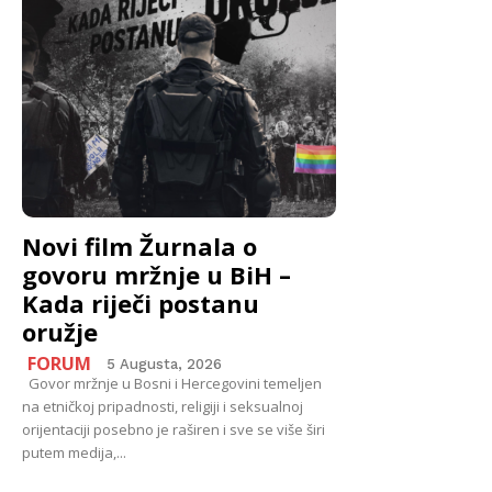
Novi film Žurnala o
govoru mržnje u BiH –
Kada riječi postanu
oružje
FORUM
5 Augusta, 2026
Govor mržnje u Bosni i Hercegovini temeljen
na etničkoj pripadnosti, religiji i seksualnoj
orijentaciji posebno je raširen i sve se više širi
putem medija,...