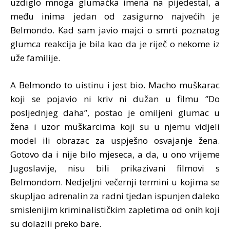
uzdiglo mnoga glumačka imena na pijedestal, a
među inima jedan od zasigurno najvećih je
Belmondo. Kad sam javio majci o smrti poznatog
glumca reakcija je bila kao da je riječ o nekome iz
uže familije.
A Belmondo to uistinu i jest bio. Macho muškarac
koji se pojavio ni kriv ni dužan u filmu ”Do
posljednjeg daha”, postao je omiljeni glumac u
žena i uzor muškarcima koji su u njemu vidjeli
model ili obrazac za uspješno osvajanje žena.
Gotovo da i nije bilo mjeseca, a da, u ono vrijeme
Jugoslavije, nisu bili prikazivani filmovi s
Belmondom. Nedjeljni večernji termini u kojima se
skupljao adrenalin za radni tjedan ispunjen daleko
smislenijim kriminalističkim zapletima od onih koji
su dolazili preko bare.