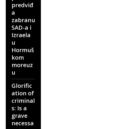
predviđ
a
zabranu
SAD-a i
Izraela
u
Hormuš
kom
moreuz
u
Glorific
ation of
criminal
s: Is a
grave
necessa