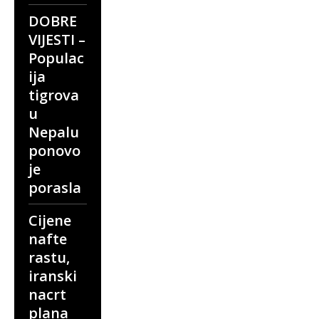
DOBRE
VIJESTI –
Populac
ija
tigrova
u
Nepalu
ponovo
je
porasla
Cijene
nafte
rastu,
iranski
nacrt
plana