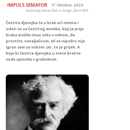
IMPULS SEMAFOR
17 Oktobra, 2024
Ilustracija Jelena Žilić, iz knjige „Žene BiH“
Čestita djevojka će u brak ući nevina i
udati se za čestitog momka, koji je prije
braka možda imao seks s nekom, da
prostite, nevaljalicom, ali se nipošto nije
igrao sam sa sobom. Jer, to je grijeh. A
koja bi čestita djevojka u svete bračne
vode uplovila s grešnikom.