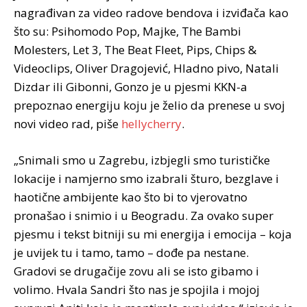
nagrađivan za video radove bendova i izviđača kao
što su: Psihomodo Pop, Majke, The Bambi
Molesters, Let 3, The Beat Fleet, Pips, Chips &
Videoclips, Oliver Dragojević, Hladno pivo, Natali
Dizdar ili Gibonni, Gonzo je u pjesmi KKN-a
prepoznao energiju koju je želio da prenese u svoj
novi video rad, piše
hellycherry
.
„Snimali smo u Zagrebu, izbjegli smo turističke
lokacije i namjerno smo izabrali šturo, bezglave i
haotične ambijente kao što bi to vjerovatno
pronašao i snimio i u Beogradu. Za ovako super
pjesmu i tekst bitniji su mi energija i emocija – koja
je uvijek tu i tamo, tamo – dođe pa nestane.
Gradovi se drugačije zovu ali se isto gibamo i
volimo. Hvala Sandri što nas je spojila i mojoj