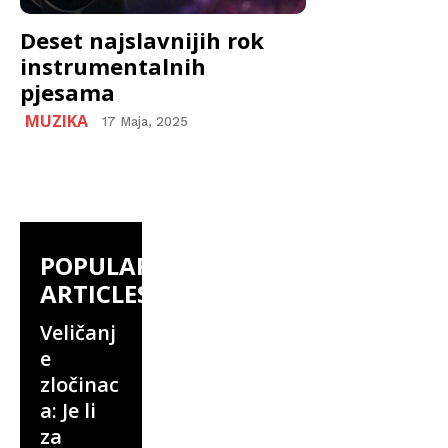
Deset najslavnijih rok
instrumentalnih
pjesama
MUZIKA
17 Maja, 2025
POPULAR
ARTICLES
Veličanj
e
zločinac
a: Je li
za