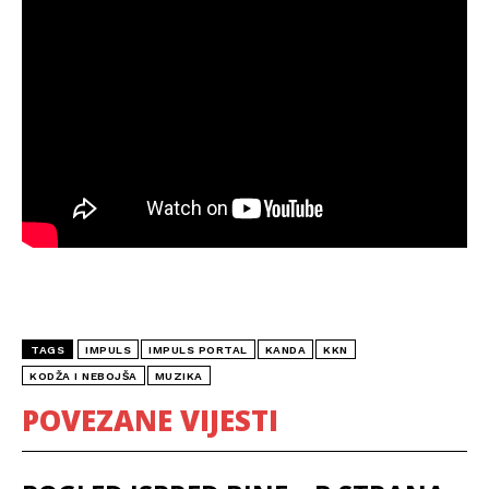
TAGS
IMPULS
IMPULS PORTAL
KANDA
KKN
KODŽA I NEBOJŠA
MUZIKA
POVEZANE VIJESTI