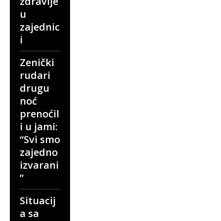
zdravlje
u
zajednic
i
Zenički
rudari
drugu
noć
prenoćil
i u jami:
“Svi smo
zajedno
izvarani
”
Situacij
a sa