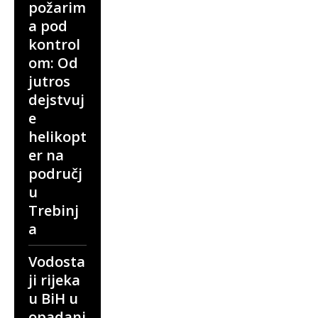
požarim
a pod
kontrol
om: Od
jutros
dejstvuj
e
helikopt
er na
područj
u
Trebinj
a
Vodosta
ji rijeka
u BiH u
opadanj