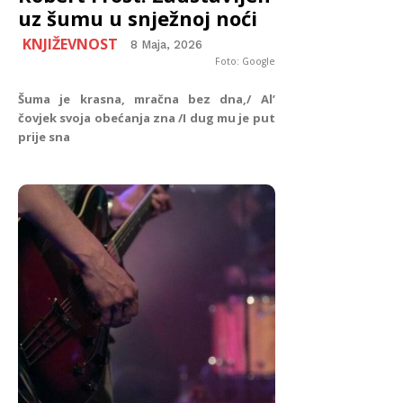
uz šumu u snježnoj noći
KNJIŽEVNOST
8 Maja, 2026
Foto: Google
Šuma je krasna, mračna bez dna,/ Al’
čovjek svoja obećanja zna /I dug mu je put
prije sna