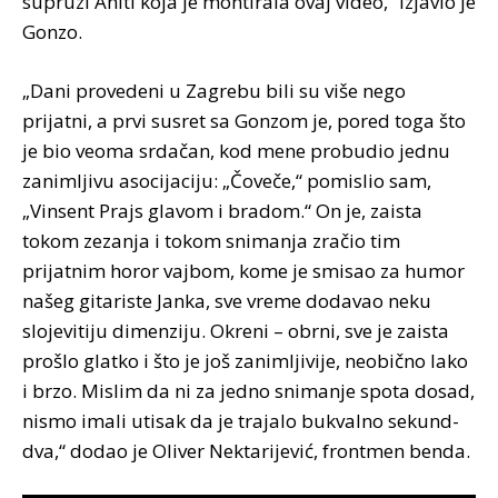
supruzi Aniti koja je montirala ovaj video,“ izjavio je
Gonzo.
„Dani provedeni u Zagrebu bili su više nego
prijatni, a prvi susret sa Gonzom je, pored toga što
je bio veoma srdačan, kod mene probudio jednu
zanimljivu asocijaciju: „Čoveče,“ pomislio sam,
„Vinsent Prajs glavom i bradom.“ On je, zaista
tokom zezanja i tokom snimanja zračio tim
prijatnim horor vajbom, kome je smisao za humor
našeg gitariste Janka, sve vreme dodavao neku
slojevitiju dimenziju. Okreni – obrni, sve je zaista
prošlo glatko i što je još zanimljivije, neobično lako
i brzo. Mislim da ni za jedno snimanje spota dosad,
nismo imali utisak da je trajalo bukvalno sekund-
dva,“ dodao je Oliver Nektarijević, frontmen benda.