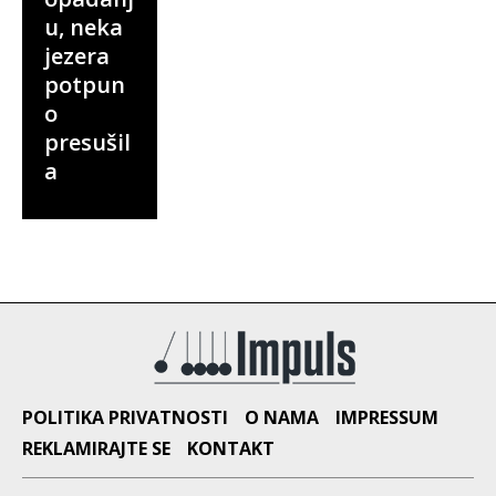
u, neka
jezera
potpun
o
presušil
a
POLITIKA PRIVATNOSTI
O NAMA
IMPRESSUM
REKLAMIRAJTE SE
KONTAKT