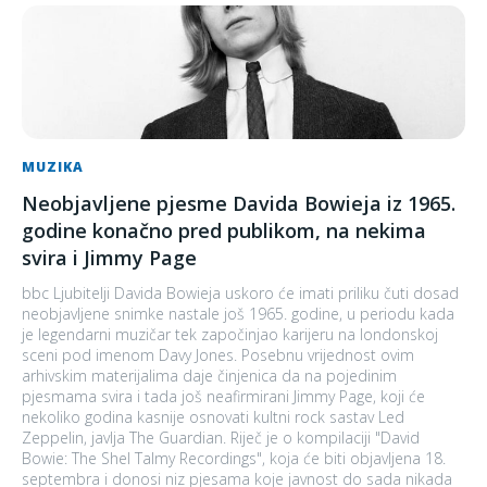
MUZIKA
Neobjavljene pjesme Davida Bowieja iz 1965.
godine konačno pred publikom, na nekima
svira i Jimmy Page
bbc Ljubitelji Davida Bowieja uskoro će imati priliku čuti dosad
neobjavljene snimke nastale još 1965. godine, u periodu kada
je legendarni muzičar tek započinjao karijeru na londonskoj
sceni pod imenom Davy Jones. Posebnu vrijednost ovim
arhivskim materijalima daje činjenica da na pojedinim
pjesmama svira i tada još neafirmirani Jimmy Page, koji će
nekoliko godina kasnije osnovati kultni rock sastav Led
Zeppelin, javlja The Guardian. Riječ je o kompilaciji "David
Bowie: The Shel Talmy Recordings", koja će biti objavljena 18.
septembra i donosi niz pjesama koje javnost do sada nikada