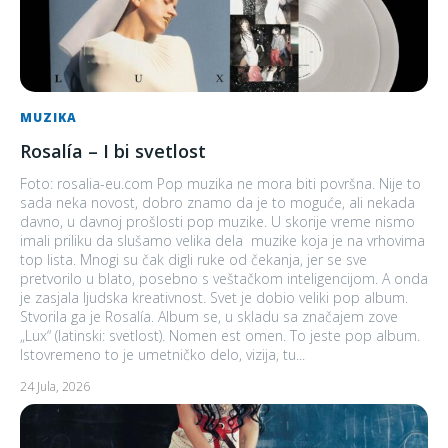
MUZIKA
Rosalía – I bi svetlost
Foto: rosalia-eu.com Pop muzika ne mora biti površna. Nije to
sada neka novost, dobro znamo da je to moguće, ali nekada
davno, u davnoj prošlosti pop muzike. U skorije vreme nismo
imali priliku da slušamo velika dela muzike koja je na vrhovima
top lista. Mnogi su čak digli ruke od čekanja, jer se sve
pretvorilo u blato, posebno s veštačkom inteligencijom. A onda
je zasjala ljudska kreativnost. Svet je dobio veliki pop album.
Stvorila ga je Rosalía. Album se, u skladu sa značajem zove
„Lux“ (latinski: svetlost). Nomen est omen. To jeste pop album.
Istovremeno to je umetničko delo, vizija, tu...
24 Jula, 2026