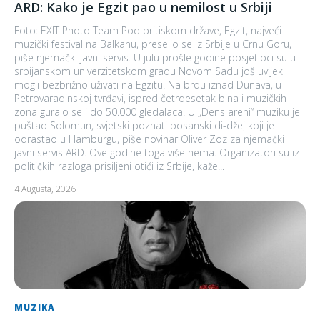
ARD: Kako je Egzit pao u nemilost u Srbiji
Foto: EXIT Photo Team Pod pritiskom države, Egzit, najveći
muzički festival na Balkanu, preselio se iz Srbije u Crnu Goru,
piše njemački javni servis. U julu prošle godine posjetioci su u
srbijanskom univerzitetskom gradu Novom Sadu još uvijek
mogli bezbrižno uživati na Egzitu. Na brdu iznad Dunava, u
Petrovaradinskoj tvrđavi, ispred četrdesetak bina i muzičkih
zona guralo se i do 50.000 gledalaca. U „Dens areni“ muziku je
puštao Solomun, svjetski poznati bosanski di-džej koji je
odrastao u Hamburgu, piše novinar Oliver Zoz za njemački
javni servis ARD. Ove godine toga više nema. Organizatori su iz
političkih razloga prisiljeni otići iz Srbije, kaže...
4 Augusta, 2026
MUZIKA