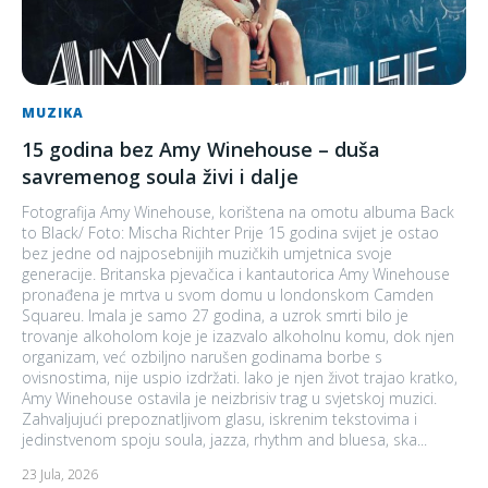
MUZIKA
15 godina bez Amy Winehouse – duša
savremenog soula živi i dalje
Fotografija Amy Winehouse, korištena na omotu albuma Back
to Black/ Foto: Mischa Richter Prije 15 godina svijet je ostao
bez jedne od najposebnijih muzičkih umjetnica svoje
generacije. Britanska pjevačica i kantautorica Amy Winehouse
pronađena je mrtva u svom domu u londonskom Camden
Squareu. Imala je samo 27 godina, a uzrok smrti bilo je
trovanje alkoholom koje je izazvalo alkoholnu komu, dok njen
organizam, već ozbiljno narušen godinama borbe s
ovisnostima, nije uspio izdržati. Iako je njen život trajao kratko,
Amy Winehouse ostavila je neizbrisiv trag u svjetskoj muzici.
Zahvaljujući prepoznatljivom glasu, iskrenim tekstovima i
jedinstvenom spoju soula, jazza, rhythm and bluesa, ska...
23 Jula, 2026