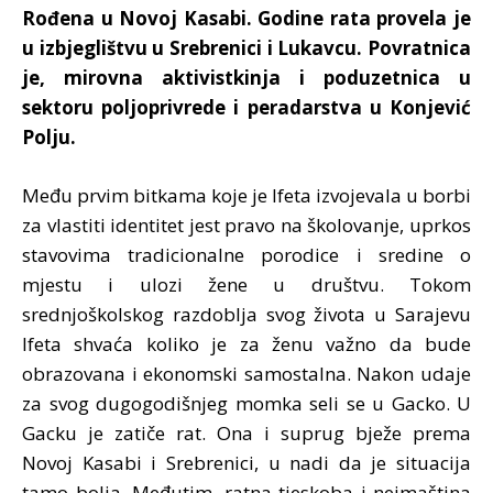
Rođena u Novoj Kasabi. Godine rata provela je
u izbjeglištvu u Srebrenici i Lukavcu.
Povratnica
je, mirovna aktivistkinja i poduzetnica u
sektoru poljoprivrede i peradarstva u Konjević
Polju.
Među prvim bitkama koje je Ifeta izvojevala u borbi
za vlastiti identitet jest pravo na
školovanje, uprkos
stavovima tradicionalne porodice i sredine o
mjestu i ulozi žene u društvu. Tokom
srednjoškolskog razdoblja svog života u Sarajevu
Ifeta shvaća koliko je za ženu važno da bude
obrazovana i ekonomski samostalna. Nakon udaje
za svog dugogodišnjeg momka seli se u Gacko. U
Gacku je zatiče rat. Ona i suprug bježe prema
Novoj Kasabi i Srebrenici, u nadi da je situacija
tamo bolja. Međutim, ratna tjeskoba i neimaština