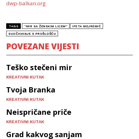
dwp-balkan.org
TAGS
“MIR SA ŽENSKIM LICEM”
IFETA MEJREMIĆ
SUOČAVANJE S PROŠLOŠĆU
POVEZANE VIJESTI
Teško stečeni mir
KREATIVNI KUTAK
Tvoja Branka
KREATIVNI KUTAK
Neispričane priče
KREATIVNI KUTAK
Grad kakvog sanjam