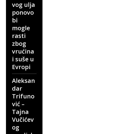
vog ulja
ponovo
bi
mogle
rasti
zbog
vrućina
i suše u
Evropi
Aleksan
dar
Trifuno
vić –
Tajna
Vučićev
og