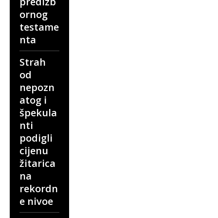
predizb
ornog
testame
nta
Strah
od
nepozn
atog i
špekula
nti
podigli
cijenu
žitarica
na
rekordn
e nivoe