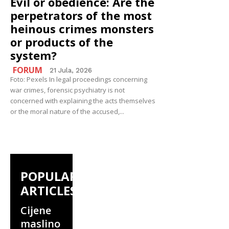
Evil or obedience: Are the
perpetrators of the most
heinous crimes monsters
or products of the
system?
FORUM
21 Jula, 2026
Foto: Pexels In legal proceedings concerning
war crimes, forensic psychiatry is not
concerned with explaining the acts themselves
or the moral nature of the accused,...
POPULAR
ARTICLES
Cijene
maslino