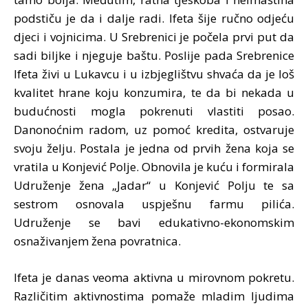
podstiču je da i dalje radi. Ifeta šije ručno odjeću
djeci i vojnicima. U Srebrenici je počela prvi put da
sadi biljke i njeguje baštu. Poslije pada Srebrenice
Ifeta živi u Lukavcu i u izbjeglištvu shvaća da je loš
kvalitet hrane koju konzumira, te da bi nekada u
budućnosti mogla pokrenuti vlastiti posao.
Danonoćnim radom, uz pomoć kredita, ostvaruje
svoju želju. Postala je jedna od prvih žena koja se
vratila u Konjević Polje. Obnovila je kuću i formirala
Udruženje žena „Jadar“ u Konjević Polju te sa
sestrom osnovala uspješnu farmu pilića.
Udruženje se bavi edukativno-ekonomskim
osnaživanjem žena povratnica.
Ifeta je danas veoma aktivna u mirovnom pokretu.
Različitim aktivnostima pomaže
mladim ljudima