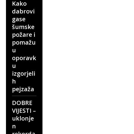
Kako
dabrovi
gase
šumske
požare i
pomažu
u
oporavk
u
izgorjeli
h
pejzaža
DOBRE
VIJESTI –
uklonje
n
rekorda