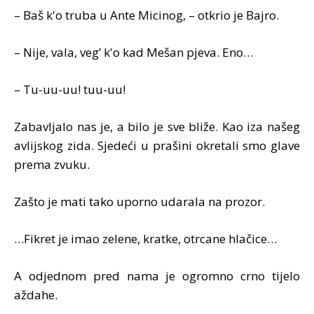
– Baš k'o truba u Ante Micinog, – otkrio je Bajro.
– Nije, vala, veg’ k'o kad Mešan pjeva. Eno…
– Tu-uu-uu! tuu-uu!
Zabavljalo nas je, a bilo je sve bliže. Kao iza našeg
avlijskog zida. Sjedeći u prašini okretali smo glave
prema zvuku.
Zašto je mati tako uporno udarala na prozor.
…Fikret je imao zelene, kratke, otrcane hlačice…
A odjednom pred nama je ogromno crno tijelo
aždahe.