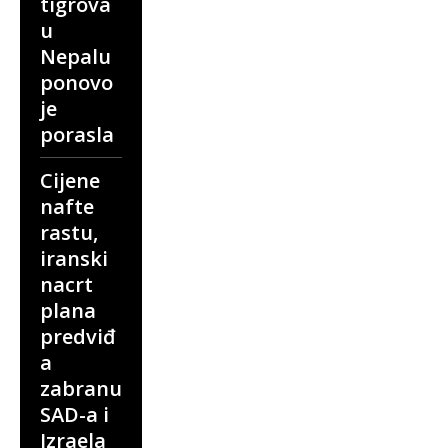
tigrova
u
Nepalu
ponovo
je
porasla
Cijene
nafte
rastu,
iranski
nacrt
plana
predviđ
a
zabranu
SAD-a i
Izraela