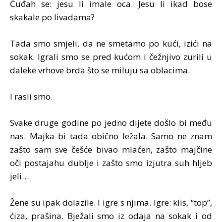
Čuđah se: jesu li imale oca. Jesu li ikad bose
skakale po livadama?
Tada smo smjeli, da ne smetamo po kući, izići na
sokak. Igrali smo se pred kućom i čežnjivo zurili u
daleke vrhove brda što se miluju sa oblacima.
I rasli smo.
Svake druge godine po jedno dijete došlo bi među
nas. Majka bi tada obično ležala. Samo ne znam
zašto sam sve češće bivao mlaćen, zašto majčine
oči postajahu dublje i zašto smo izjutra suh hljeb
jeli…
Žene su ipak dolazile. I igre s njima. Igre: klis, “top”,
ćiza, prašina. Bježali smo iz odaja na sokak i od