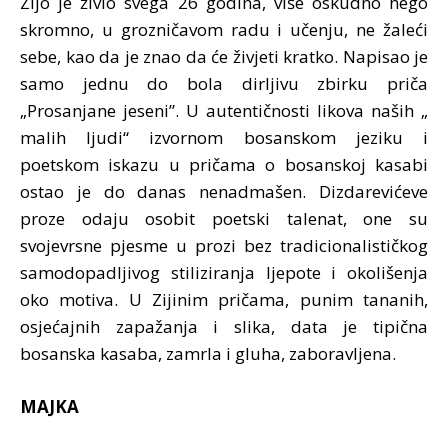
Zijo je živio svega 26 godina, više oskudno nego
skromno, u grozničavom radu i učenju, ne žaleći
sebe, kao da je znao da će živjeti kratko. Napisao je
samo jednu do bola dirljivu zbirku priča
„Prosanjane jeseni”. U autentičnosti likova naših „
malih ljudi“ izvornom bosanskom jeziku i
poetskom iskazu u pričama o bosanskoj kasabi
ostao je do danas nenadmašen. Dizdarevićeve
proze odaju osobit poetski talenat, one su
svojevrsne pjesme u prozi bez tradicionalističkog
samodopadljivog stiliziranja ljepote i okolišenja
oko motiva. U Zijinim pričama, punim tananih,
osjećajnih zapažanja i slika, data je tipična
bosanska kasaba, zamrla i gluha, zaboravljena.
MAJKA