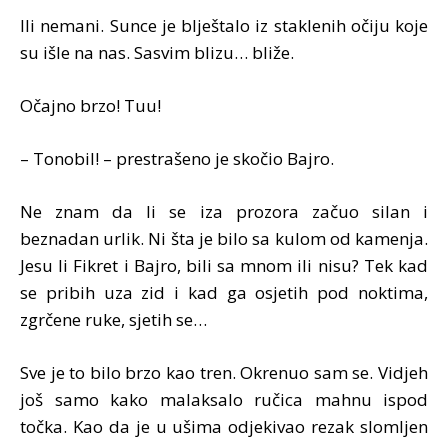
Ili nemani. Sunce je blještalo iz staklenih očiju koje
su išle na nas. Sasvim blizu… bliže.
Očajno brzo! Tuu!
– Tonobil! – prestrašeno je skočio Bajro.
Ne znam da li se iza prozora začuo silan i
beznadan urlik. Ni šta je bilo sa kulom od kamenja.
Jesu li Fikret i Bajro, bili sa mnom ili nisu? Tek kad
se pribih uza zid i kad ga osjetih pod noktima,
zgrčene ruke, sjetih se…
Sve je to bilo brzo kao tren. Okrenuo sam se. Vidjeh
još samo kako malaksalo ručica mahnu ispod
točka. Kao da je u ušima odjekivao rezak slomljen