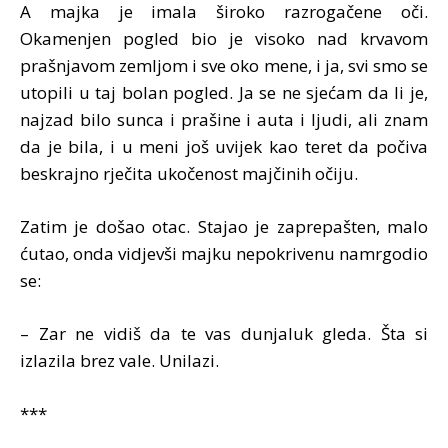
A majka je imala široko razrogačene oči.
Okamenjen pogled bio je visoko nad krvavom
prašnjavom zemljom i sve oko mene, i ja, svi smo se
utopili u taj bolan pogled. Ja se ne sjećam da li je,
najzad bilo sunca i prašine i auta i ljudi, ali znam
da je bila, i u meni još uvijek kao teret da počiva
beskrajno rječita ukočenost majčinih očiju.
Zatim je došao otac. Stajao je zaprepašten, malo
ćutao, onda vidjevši majku nepokrivenu namrgodio
se:
– Zar ne vidiš da te vas dunjaluk gleda. Šta si
izlazila brez vale. Unilazi.
***