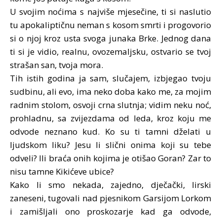
U svojim noćima s najviše mjesečine, ti si naslutio
tu apokaliptičnu neman s kosom smrti i progovorio
si o njoj kroz usta svoga junaka Brke. Jednog dana
ti si je vidio, realnu, ovozemaljsku, ostvario se tvoj
strašan san, tvoja mora.
Tih istih godina ja sam, slučajem, izbjegao tvoju
sudbinu, ali evo, ima neko doba kako me, za mojim
radnim stolom, osvoji crna slutnja; vidim neku noć,
prohladnu, sa zvijezdama od leda, kroz koju me
odvode neznano kud. Ko su ti tamni dželati u
ljudskom liku? Jesu li slični onima koji su tebe
odveli? Ili braća onih kojima je otišao Goran? Zar to
nisu tamne Kikićeve ubice?
Kako li smo nekada, zajedno, dječački, lirski
zaneseni, tugovali nad pjesnikom Garsijom Lorkom
i zamišljali ono proskozarje kad ga odvode,