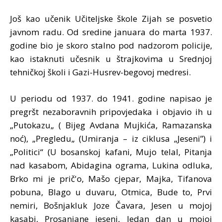
Još kao učenik Učiteljske škole Zijah se posvetio
javnom radu. Od sredine januara do marta 1937.
godine bio je skoro stalno pod nadzorom policije,
kao istaknuti učesnik u štrajkovima u Srednjoj
tehničkoj školi i Gazi-Husrev-begovoj medresi.
U periodu od 1937. do 1941. godine napisao je
pregršt nezaboravnih pripovjedaka i objavio ih u
„Putokazu„ ( Bijeg Avdana Mujkića, Ramazanska
noć), „Pregledu„ (Umiranja – iz ciklusa „Jeseni”) i
„Politici“ (U bosanskoj kafani, Mujo telal, Pitanja
nad kasabom, Abidagina ograma, Lukina odluka,
Brko mi je prič'o, Mašo cjepar, Majka, Tifanova
pobuna, Blago u duvaru, Otmica, Bude to, Prvi
nemiri, Bošnjakluk Joze Čavara, Jesen u mojoj
kasabi, Prosanjane jeseni, Jedan dan u mojoj