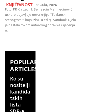
KNJIŽEVNOST
21 Jula, 2026
Foto: PR Književnik Semezdin Mehmedinović
uskoro objavljuje novu knjigu "Tuzlanski
stenogrami", koja izlazi u ediciji Sandook. Djelo
je nastalo tokom autorovog boravka i liječenja
u...
POPULAR
ARTICLES
Ko su
nositelji
kandida
tskih
lista
SDP-a