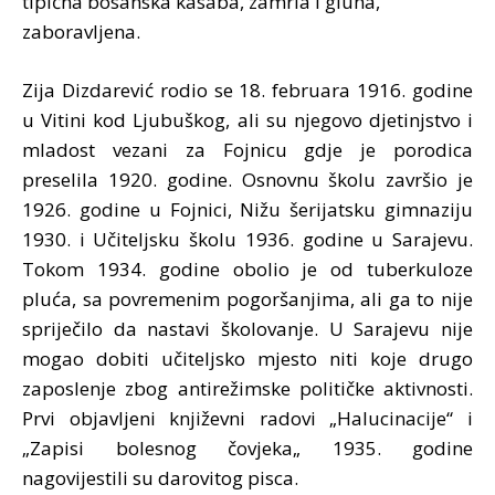
tipična bosanska kasaba, zamrla i gluha,
zaboravljena.
Zija Dizdarević rodio se 18. februara 1916. godine
u Vitini kod Ljubuškog, ali su njegovo djetinjstvo i
mladost vezani za Fojnicu gdje je porodica
preselila 1920. godine. Osnovnu školu završio je
1926. godine u Fojnici, Nižu šerijatsku gimnaziju
1930. i Učiteljsku školu 1936. godine u Sarajevu.
Tokom 1934. godine obolio je od tuberkuloze
pluća, sa povremenim pogoršanjima, ali ga to nije
spriječilo da nastavi školovanje. U Sarajevu nije
mogao dobiti učiteljsko mjesto niti koje drugo
zaposlenje zbog antirežimske političke aktivnosti.
Prvi objavljeni književni radovi „Halucinacije“ i
„Zapisi bolesnog čovjeka„ 1935. godine
nagovijestili su darovitog pisca.