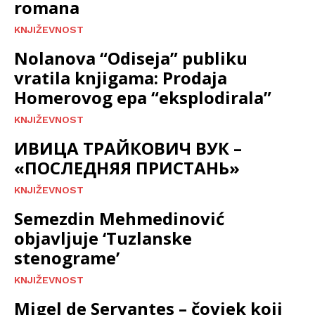
romana
KNJIŽEVNOST
Nolanova “Odiseja” publiku
vratila knjigama: Prodaja
Homerovog epa “eksplodirala”
KNJIŽEVNOST
ИВИЦА ТРАЙКОВИЧ ВУК –
«ПОСЛЕДНЯЯ ПРИСТАНЬ»
KNJIŽEVNOST
Semezdin Mehmedinović
objavljuje ‘Tuzlanske
stenograme’
KNJIŽEVNOST
Migel de Servantes – čovjek koji