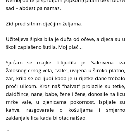
Nemoj da te ja špruljom (šipkom) pitam đe si bio! A
sad – abdest pa namaz.
Zid pred sitnim dječijim željama.
Učiteljeva šipka bila je duža od očeve, a djeca su u
školi zaplašeno šutila. Moj plač…
Sjećam se majke: blijedila je. Sakrivena iza
žalosnog crnog vela, “vale”, uvijena u široko platno,
zar, krila se od ljudi kada je u rijetke dane trebalo
proći ulicom. Kroz naš “halvat” prolazile su tetke,
daidžince, nane, babe, žene i žene, donosile na licu
mrke vale, u zjenicama pokornost. Ispijale su
kahve, razgovarale o košuljama i smjerno
zaklanjale lica kada bi otac naišao.