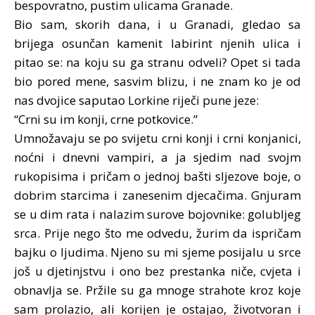
bespovratno, pustim ulicama Granade.
Bio sam, skorih dana, i u Granadi, gledao sa
brijega osunčan kamenit labirint njenih ulica i
pitao se: na koju su ga stranu odveli? Opet si tada
bio pored mene, sasvim blizu, i ne znam ko je od
nas dvojice saputao Lorkine riječi pune jeze:
“Crni su im konji, crne potkovice.”
Umnožavaju se po svijetu crni konji i crni konjanici,
noćni i dnevni vampiri, a ja sjedim nad svojm
rukopisima i pričam o jednoj bašti sljezove boje, o
dobrim starcima i zanesenim djecačima. Gnjuram
se u dim rata i nalazim surove bojovnike: golubljeg
srca. Prije nego što me odvedu, žurim da ispričam
bajku o ljudima. Njeno su mi sjeme posijalu u srce
još u djetinjstvu i ono bez prestanka niče, cvjeta i
obnavlja se. Pržile su ga mnoge strahote kroz koje
sam prolazio, ali korijen je ostajao, životvoran i