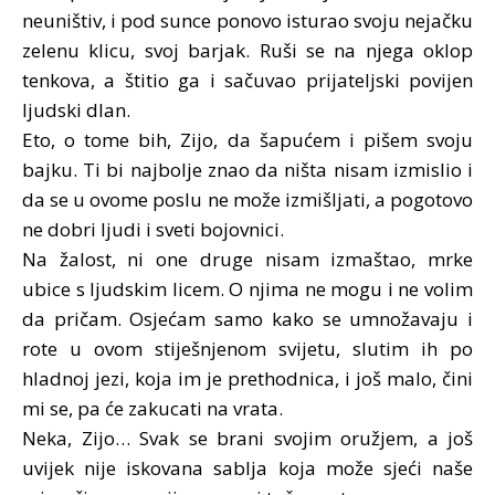
neuništiv, i pod sunce ponovo isturao svoju nejačku
zelenu klicu, svoj barjak. Ruši se na njega oklop
tenkova, a štitio ga i sačuvao prijateljski povijen
ljudski dlan.
Eto, o tome bih, Zijo, da šapućem i pišem svoju
bajku. Ti bi najbolje znao da ništa nisam izmislio i
da se u ovome poslu ne može izmišljati, a pogotovo
ne dobri ljudi i sveti bojovnici.
Na žalost, ni one druge nisam izmaštao, mrke
ubice s ljudskim licem. O njima ne mogu i ne volim
da pričam. Osjećam samo kako se umnožavaju i
rote u ovom stiješnjenom svijetu, slutim ih po
hladnoj jezi, koja im je prethodnica, i još malo, čini
mi se, pa će zakucati na vrata.
Neka, Zijo… Svak se brani svojim oružjem, a još
uvijek nije iskovana sablja koja može sjeći naše