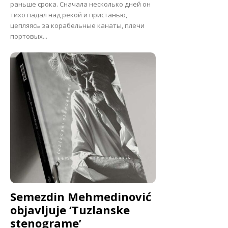
раньше срока. Сначала несколько дней он
тихо падал над рекой и пристанью,
цепляясь за корабельные канаты, плечи
портовых...
Semezdin Mehmedinović
objavljuje ‘Tuzlanske
stenograme’