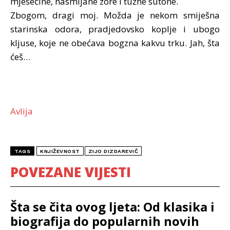
mjesečine, nasmijane zore i tužne sutone.
Zbogom, dragi moj. Možda je nekom smiješna
starinska odora, pradjedovsko koplje i ubogo
kljuse, koje ne obećava bogzna kakvu trku. Jah, šta
ćeš…
Avlija
TAGS
KNJIŽEVNOST
ZIJO DIZDAREVIČ
POVEZANE VIJESTI
Šta se čita ovog ljeta: Od klasika i
biografija do popularnih novih