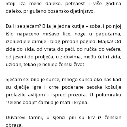
Stoji iza mene daleko, petnaest i više godina
daleko, prigušeno bosansko djetinjstvo.
Da li se sjećam? Bila je jedna kutija – soba, i po njoj
išlo napaćeno mršavo lice, noge u papučama,
izblijedjele dimije i blag predan pogled. Majka! Od
zida do zida, od vrata do peći, od ručka do večere,
od jeseni do proljeća, u zidovima, među četiri zida,
uzidan, tekao je nelijep ženski život.
Sjećam se: bilo je sunce, mnogo sunca oko nas kad
su dječije igre i crne poderane seoske košulje
prolazile avlijom i ispred prozora. U polumraku
“zelene odaje” čamila je mati i krpila.
Duvarevi tamni, u sjenci pili su krv iz ženskih
obraza.