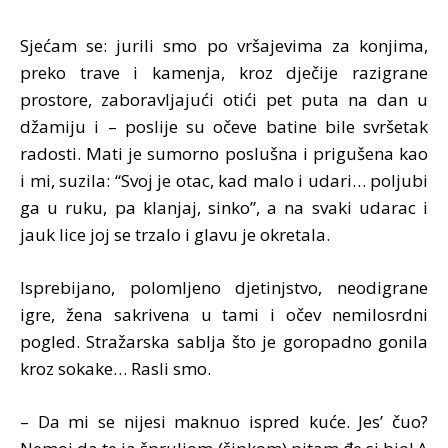
Sjećam se: jurili smo po vršajevima za konjima,
preko trave i kamenja, kroz dječije razigrane
prostore, zaboravljajući otići pet puta na dan u
džamiju i – poslije su očeve batine bile svršetak
radosti. Mati je sumorno poslušna i prigušena kao
i mi, suzila: “Svoj je otac, kad malo i udari… poljubi
ga u ruku, pa klanjaj, sinko”, a na svaki udarac i
jauk lice joj se trzalo i glavu je okretala.
Isprebijano, polomljeno djetinjstvo, neodigrane
igre, žena sakrivena u tami i očev nemilosrdni
pogled. Stražarska sablja što je goropadno gonila
kroz sokake… Rasli smo.
– Da mi se nijesi maknuo ispred kuće. Jes’ čuo?