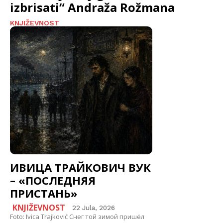
izbrisati“ Andraža Rožmana
KNJIŽEVNOST
ИВИЦА ТРАЙКОВИЧ ВУК
– «ПОСЛЕДНЯЯ
ПРИСТАНЬ»
KNJIŽEVNOST
22 Jula, 2026
Foto: Ivica Trajković Снег той зимой пришёл