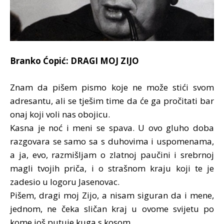
Branko Ćopić: DRAGI MOJ ZIJO
Znam da pišem pismo koje ne može stići svom
adresantu, ali se tješim time da će ga pročitati bar
onaj koji voli nas obojicu.
Kasna je noć i meni se spava. U ovo gluho doba
razgovara se samo sa s duhovima i uspomenama,
a ja, evo, razmišljam o zlatnoj paučini i srebrnoj
magli tvojih priča, i o strašnom kraju koji te je
zadesio u logoru Jasenovac.
Pišem, dragi moj Zijo, a nisam siguran da i mene,
jednom, ne čeka sličan kraj u ovome svijetu po
kome još putuje kuga s kosom.