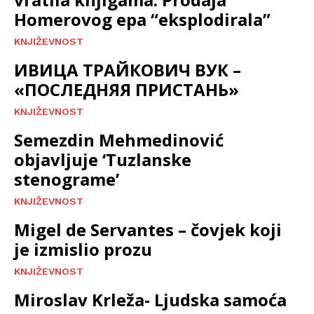
Homerovog epa “eksplodirala”
KNJIŽEVNOST
ИВИЦА ТРАЙКОВИЧ ВУК –
«ПОСЛЕДНЯЯ ПРИСТАНЬ»
KNJIŽEVNOST
Semezdin Mehmedinović
objavljuje ‘Tuzlanske
stenograme’
KNJIŽEVNOST
Migel de Servantes – čovjek koji
je izmislio prozu
KNJIŽEVNOST
Miroslav Krleža- Ljudska samoća