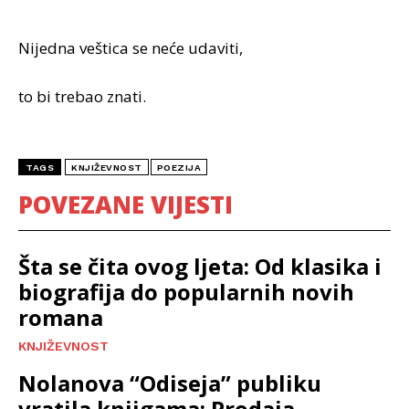
Nijedna veštica se neće udaviti,
to bi trebao znati.
TAGS
KNJIŽEVNOST
POEZIJA
POVEZANE VIJESTI
Šta se čita ovog ljeta: Od klasika i
biografija do popularnih novih
romana
KNJIŽEVNOST
Nolanova “Odiseja” publiku
vratila knjigama: Prodaja