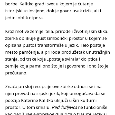
borbe. Kalitko gradi svet u kojem je ćutanje
istorijski uslovljeno, dok je govor uvek rizik, ali i
jedini oblik otpora.
Kroz motive zemlje, tela, prirode i životinjskih slika,
zbirka oblikuje gust simbolički prostor u kojem se
opisana pustoš transformiše u jezik. Telo postaje
mesto pamćenja, a priroda produžetak unutrašnjih
stanja, od trske koja „postaje svirala“ do ptica i
zemlje koja pamti ono što je izgovoreno i ono što je
prećutano.
Značajan sloj recepcije ove zbirke odnosi se i na
njen prevod na srpski jezik, koji omogućava da se
poezija Katerine Kalitko uključi u širi kulturni
prostor. U tom smislu,
Red ćutljivica
ne funkcioniše
kao deo šireg evropskog dijaloga o traumi, jeziku i