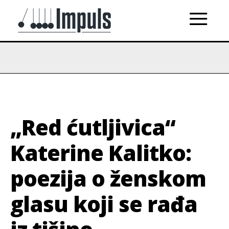
„Red ćutljivica“
Katerine Kalitko:
poezija o ženskom
glasu koji se rađa