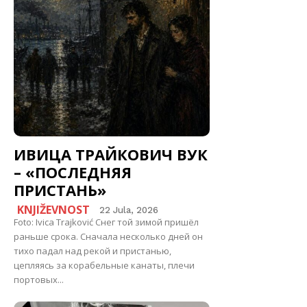
ИВИЦА ТРАЙКОВИЧ ВУК
– «ПОСЛЕДНЯЯ
ПРИСТАНЬ»
KNJIŽEVNOST
22 Jula, 2026
Foto: Ivica Trajković Снег той зимой пришёл
раньше срока. Сначала несколько дней он
тихо падал над рекой и пристанью,
цепляясь за корабельные канаты, плечи
портовых...