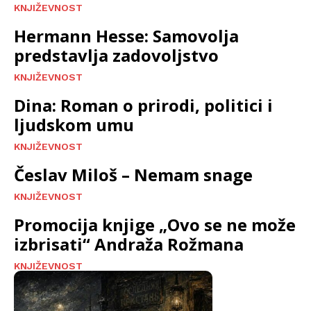
KNJIŽEVNOST
Hermann Hesse: Samovolja
predstavlja zadovoljstvo
KNJIŽEVNOST
Dina: Roman o prirodi, politici i
ljudskom umu
KNJIŽEVNOST
Česlav Miloš – Nemam snage
KNJIŽEVNOST
Promocija knjige „Ovo se ne može
izbrisati“ Andraža Rožmana
KNJIŽEVNOST