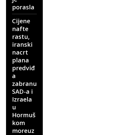
porasla
Cijene
nafte
rastu,
iranski
nacrt
plana
predviđ
a
zabranu
SAD-a i
Izraela
u
Hormuš
kom
moreuz