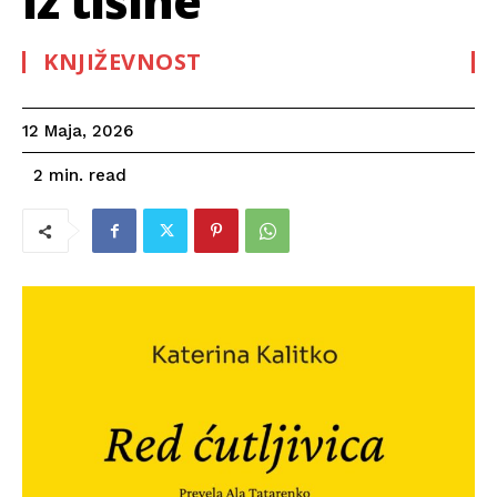
iz tišine
KNJIŽEVNOST
12 Maja, 2026
read
2
min.