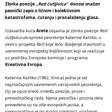
Zbirka poezije
„Red ćutljivica“
donosi snažan
pesnički zapis o ličnim i kolektivnim
katastrofama, ćutanju i pronalaženju glasa.
Izdavačka kuća
Arete
objavila je zbirku poezije
Red
ćutljivica
ukrajinske pesnikinje Katerine Kalitko, u
okviru projekta
Reči koje leče: Bavljenje traumom u
savremenoj evropskoj književnosti
, koji se realizuje
uz podršku Evropske komisije i programa
Kreativna Evropa
.
Katerina Kalitko (1982, Vinica) jedna je od
najznačajnijih savremenih ukrajinskih pesnikinja,
čiji se opus kreće između poezije, proze i
prevodilačkog rada. Njena pesnička i prozna dela
prevedena su na više evropskih jezika, a
prepoznatljiva je po gustoj simbolici, snažnom