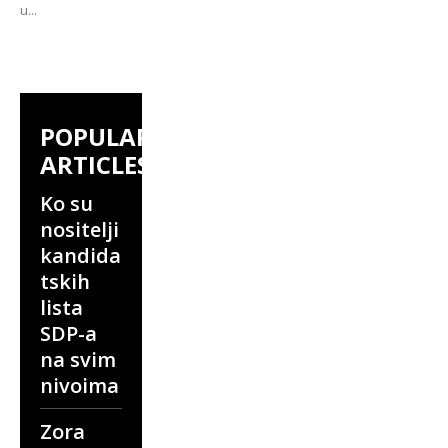
u...
POPULAR
ARTICLES
Ko su
nositelji
kandida
tskih
lista
SDP-a
na svim
nivoima
Zora