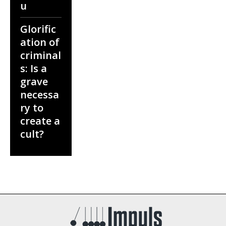
u
Glorific
ation of
criminal
s: Is a
grave
necessa
ry to
create a
cult?