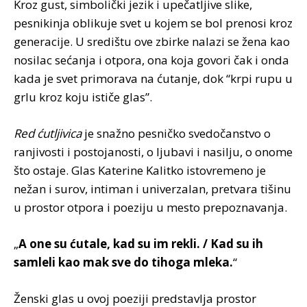
Kroz gust, simbolički jezik i upečatljive slike,
pesnikinja oblikuje svet u kojem se bol prenosi kroz
generacije. U središtu ove zbirke nalazi se žena kao
nosilac sećanja i otpora, ona koja govori čak i onda
kada je svet primorava na ćutanje, dok “krpi rupu u
grlu kroz koju ističe glas”.
Red ćutljivica
je snažno pesničko svedočanstvo o
ranjivosti i postojanosti, o ljubavi i nasilju, o onome
što ostaje. Glas Katerine Kalitko istovremeno je
nežan i surov, intiman i univerzalan, pretvara tišinu
u prostor otpora i poeziju u mesto prepoznavanja.
„
A one su ćutale, kad su im rekli. / Kad su ih
samleli kao mak sve do tihoga mleka.
“
Ženski glas u ovoj poeziji predstavlja prostor