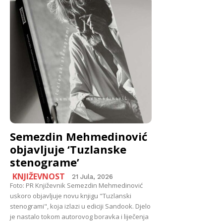
Semezdin Mehmedinović
objavljuje ‘Tuzlanske
stenograme’
KNJIŽEVNOST
21 Jula, 2026
Foto: PR Književnik Semezdin Mehmedinović
uskoro objavljuje novu knjigu "Tuzlanski
stenogrami", koja izlazi u ediciji Sandook. Djelo
je nastalo tokom autorovog boravka i liječenja