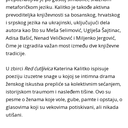
metaforičkom jeziku. Kalitko je takođe aktivna
prevoditeljka književnosti sa bosanskog, hrvatskog
i srpskog jezika na ukrajinski, uključujući dela
autora kao što su Meša Selimović, Uglješa Šajtinac,
Adisa Bašić, Nenad Veličković i Miljenko Jergović,
čime je izgradila važan most između dve književne
tradicije.
U zbirci
Red ćutljivica
Katerina Kalitko ispisuje
poeziju izuzetne snage u kojoj se intimna drama
ženskog iskustva prepliće sa kolektivnim sećanjem,
istorijskom traumom i nasleđem tišine. Ovo su
pesme o ženama koje vole, gube, pamte i opstaju, o
glasovima koji su vekovima potiskivani, ali nikada
utišani.