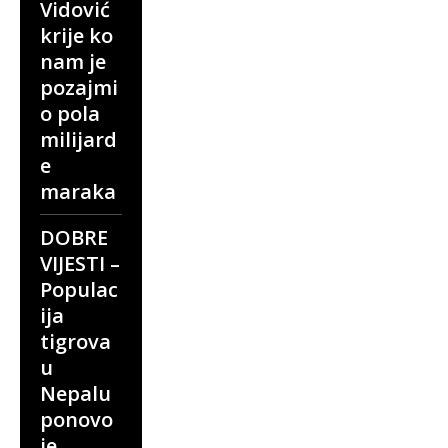
Vidović
krije ko
nam je
pozajmi
o pola
milijard
e
maraka
DOBRE
VIJESTI –
Populac
ija
tigrova
u
Nepalu
ponovo
je