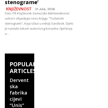
stenograme’
KNJIŽEVNOST
21 Jula, 2026
Foto: PR Književnik Semezdin Mehmedinović
uskoro objavljuje novu knjigu "Tuzlanski
stenogrami", koja izlazi u ediciji Sandook. Djelo
je nastalo tokom autorovog boravka i liječenja
u...
POPULAR
ARTICLES
Dervent
ska
fabrika
cijevi
“Unis”