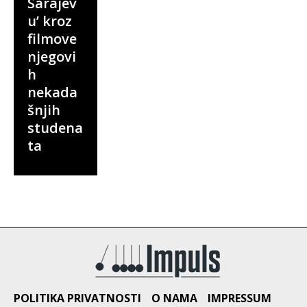
Sarajev
u’ kroz
filmove
njegovi
h
nekada
šnjih
studena
ta
POLITIKA PRIVATNOSTI
O NAMA
IMPRESSUM