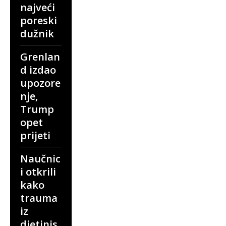
najveći
poreski
dužnik
Grenlan
d izdao
upozore
nje,
Trump
opet
prijeti
Naučnic
i otkrili
kako
trauma
iz
djetinjs