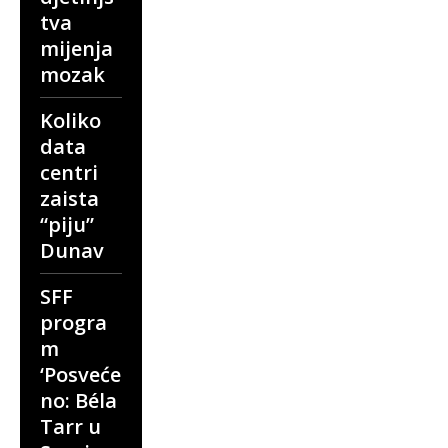
tva
mijenja
mozak
Koliko
data
centri
zaista
“piju”
Dunav
SFF
progra
m
‘Posveće
no: Béla
Tarr u