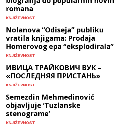
biografija do popularnih novih
romana
KNJIŽEVNOST
Nolanova “Odiseja” publiku
vratila knjigama: Prodaja
Homerovog epa “eksplodirala”
KNJIŽEVNOST
ИВИЦА ТРАЙКОВИЧ ВУК –
«ПОСЛЕДНЯЯ ПРИСТАНЬ»
KNJIŽEVNOST
Semezdin Mehmedinović
objavljuje ‘Tuzlanske
stenograme’
KNJIŽEVNOST