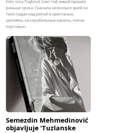
Foto: Ivica Trajković Снег той зимой пришёл
раньше срока. Сначала несколько дней он
тихо падал над рекой и пристанью,
цепляясь за корабельные канаты, плечи
портовых...
Semezdin Mehmedinović
objavljuje ‘Tuzlanske