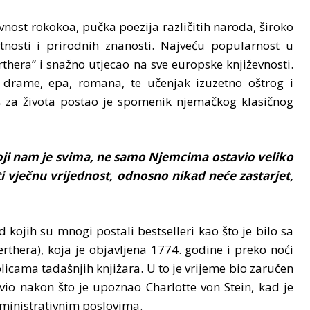
ževnost rokokoa, pučka poezija različitih naroda, široko
mjetnosti i prirodnih znanosti. Najveću popularnost u
era” i snažno utjecao na sve europske književnosti.
 drame, epa, romana, te učenjak izuzetno oštrog i
 za života postao je spomenik njemačkog klasičnog
ji nam je svima, ne samo Njemcima ostavio veliko
i vječnu vrijednost, odnosno nikad neće zastarjet,
od kojih su mnogi postali bestselleri kao što je bilo sa
thera), koja je objavljena 1774. godine i preko noći
icama tadašnjih knjižara. U to je vrijeme bio zaručen
vio nakon što je upoznao Charlotte von Stein, kad je
administrativnim poslovima.