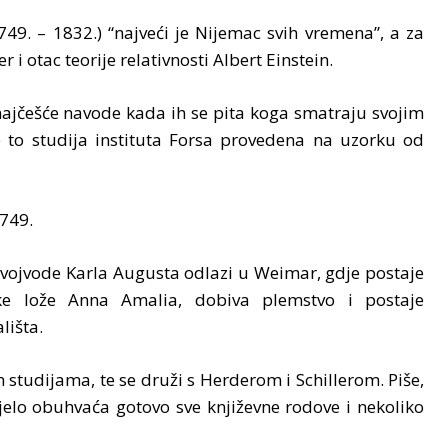
9. – 1832.) “najveći je Nijemac svih vremena”, a za
i otac teorije relativnosti Albert Einstein.
najčešće navode kada ih se pita koga smatraju svojim
to studija instituta Forsa provedena na uzorku od
1749.
 vojvode Karla Augusta odlazi u Weimar, gdje postaje
ske lože Anna Amalia, dobiva plemstvo i postaje
lišta.
 studijama, te se druži s Herderom i Schillerom. Piše,
jelo obuhvaća gotovo sve književne rodove i nekoliko