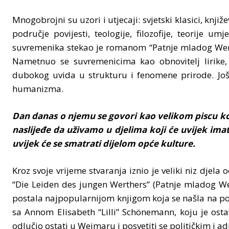
Mnogobrojni su uzori i utjecaji: svjetski klasici, knji
područje povijesti, teologije, filozofije, teorije u
suvremenika stekao je romanom “Patnje mladog Werth
Nametnuo se suvremenicima kao obnovitelj lirike,
dubokog uvida u strukturu i fenomene prirode. Još
humanizma.
Dan danas o njemu se govori kao velikom piscu ko
naslijeđe da uživamo u djelima koji će uvijek imat
uvijek će se smatrati dijelom opće kulture.
Kroz svoje vrijeme stvaranja iznio je veliki niz djela 
“Die Leiden des jungen Werthers” (Patnje mladog Wer
postala najpopularnijom knjigom koja se našla na pol
sa Annom Elisabeth “Lilli” Schönemann, koju je osta
odlučio ostati u Weimaru i posvetiti se političkim i 