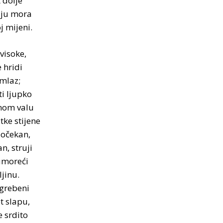
 dolje
ju mora
j mijeni.
visoke,
 hridi
 mlaz;
i ljupko
nom valu
ke stijene
dočekan,
n, struji
umoreći
jinu.
 grebeni
t slapu,
e srdito