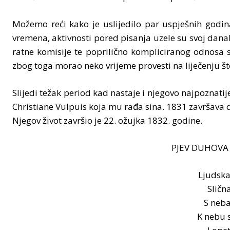
Možemo reći kako je uslijedilo par uspješnih godi
vremena, aktivnosti pored pisanja uzele su svoj dana
ratne komisije te poprilično kompliciranog odnosa sa
zbog toga morao neko vrijeme provesti na liječenju što 
Slijedi težak period kad nastaje i njegovo najpoznatij
Christiane Vulpuis koja mu rađa sina. 1831 završava 
Njegov život završio je 22. ožujka 1832. godine.
PJEV DUHOVA
Ljudska
Slična
S neba 
K nebu s