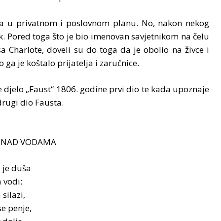
na u privatnom i poslovnom planu. No, nakon nekog
k. Pored toga što je bio imenovan savjetnikom na čelu
 Charlote, doveli su do toga da je obolio na živce i
ga je koštalo prijatelja i zaručnice.
e djelo „Faust“ 1806. godine prvi dio te kada upoznaje
drugi dio Fausta.
 NAD VODAMA
 je duša
 vodi;
silazi,
e penje,