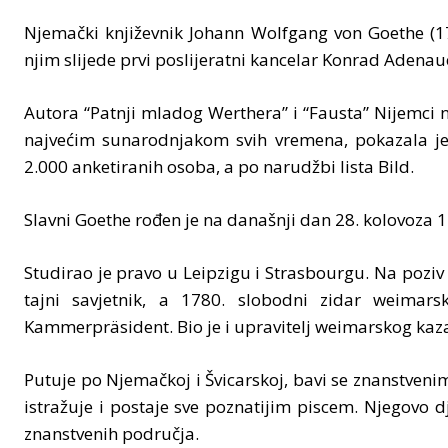
Njemački književnik Johann Wolfgang von Goethe (174
njim slijede prvi poslijeratni kancelar Konrad Adenauer 
Autora “Patnji mladog Werthera” i “Fausta” Nijemci 
najvećim sunarodnjakom svih vremena, pokazala je 
2.000 anketiranih osoba, a po narudžbi lista Bild.
Slavni Goethe rođen je na današnji dan 28. kolovoza 
Studirao je pravo u Leipzigu i Strasbourgu. Na poziv
tajni savjetnik, a 1780. slobodni zidar weimar
Kammerpräsident. Bio je i upravitelj weimarskog kaza
Putuje po Njemačkoj i Švicarskoj, bavi se znanstvenim
istražuje i postaje sve poznatijim piscem. Njegovo d
znanstvenih područja.