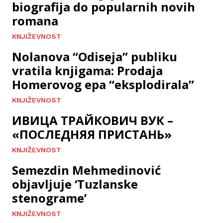
biografija do popularnih novih
romana
KNJIŽEVNOST
Nolanova “Odiseja” publiku
vratila knjigama: Prodaja
Homerovog epa “eksplodirala”
KNJIŽEVNOST
ИВИЦА ТРАЙКОВИЧ ВУК –
«ПОСЛЕДНЯЯ ПРИСТАНЬ»
KNJIŽEVNOST
Semezdin Mehmedinović
objavljuje ‘Tuzlanske
stenograme’
KNJIŽEVNOST