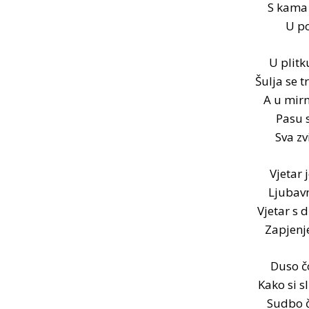
S kama
U po
U plitk
Šulja se 
A u mirn
Pasu s
Sva zv
Vjetar j
Ljubavn
Vjetar s 
Zapjenje
Duso čo
Kako si sl
Sudbo č