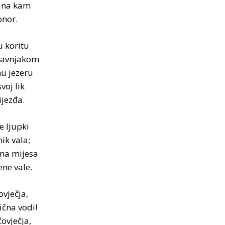
 na kam
nor.
u koritu
travnjakom
u jezeru
voj lik
ijezđa.
e ljupki
ik vala;
dna mijesa
ne vale.
vječja,
ična vodi!
ovječja,