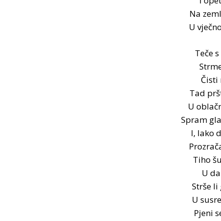
I opet
Na zeml
U vječno
Teče s 
Strme
Čisti
Tad pršt
U oblač
Spram glat
I, lako 
Prozrača
Tiho š
U dal
Strše li
U susre
Pjeni s