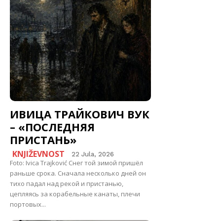
ИВИЦА ТРАЙКОВИЧ ВУК
– «ПОСЛЕДНЯЯ
ПРИСТАНЬ»
KNJIŽEVNOST
22 Jula, 2026
Foto: Ivica Trajković Снег той зимой пришёл
раньше срока. Сначала несколько дней он
тихо падал над рекой и пристанью,
цепляясь за корабельные канаты, плечи
портовых...