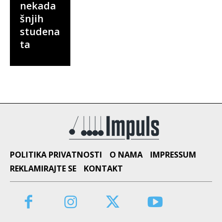
nekada
šnjih
studena
ta
POLITIKA PRIVATNOSTI
O NAMA
IMPRESSUM
REKLAMIRAJTE SE
KONTAKT