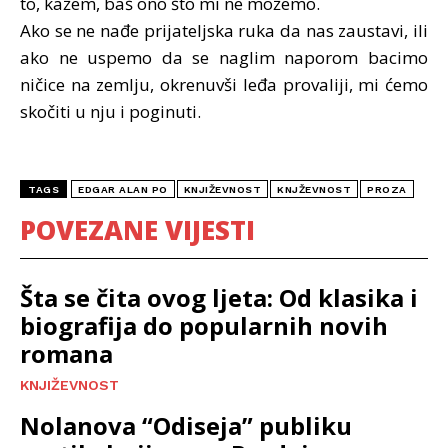
to, kažem, baš ono što mi ne možemo.
Ako se ne nađe prijateljska ruka da nas zaustavi, ili
ako ne uspemo da se naglim naporom bacimo
ničice na zemlju, okrenuvši leđa provaliji, mi ćemo
skočiti u nju i poginuti.
TAGS
EDGAR ALAN PO
KNJIŽEVNOST
KNJŽEVNOST
PROZA
POVEZANE VIJESTI
Šta se čita ovog ljeta: Od klasika i
biografija do popularnih novih
romana
KNJIŽEVNOST
Nolanova “Odiseja” publiku