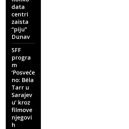
data
centri
zaista
“piju”
Dunav
SFF
progra
m
‘Posveće
no: Béla
Tarr u
Sarajev
u’ kroz
filmove
njegovi
h