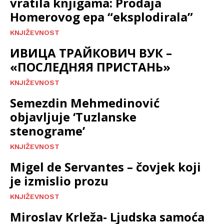
vratila knjigama: Prodaja
Homerovog epa “eksplodirala”
KNJIŽEVNOST
ИВИЦА ТРАЙКОВИЧ ВУК –
«ПОСЛЕДНЯЯ ПРИСТАНЬ»
KNJIŽEVNOST
Semezdin Mehmedinović
objavljuje ‘Tuzlanske
stenograme’
KNJIŽEVNOST
Migel de Servantes – čovjek koji
je izmislio prozu
KNJIŽEVNOST
Miroslav Krleža- Ljudska samoća