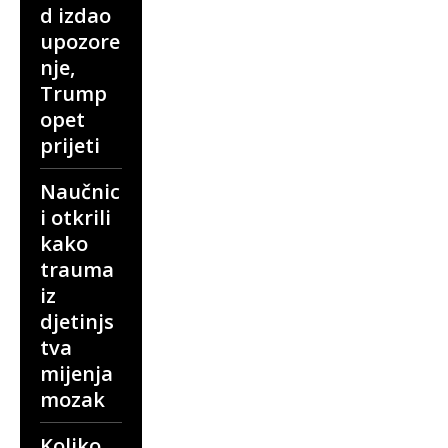
d izdao
upozore
nje,
Trump
opet
prijeti
Naučnic
i otkrili
kako
trauma
iz
djetinjs
tva
mijenja
mozak
Koliko