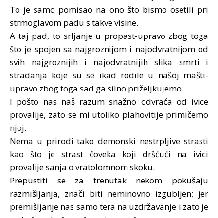
To je samo pomisao na ono što bismo osetili pri
strmoglavom padu s takve visine.
A taj pad, to srljanje u propast-upravo zbog toga
što je spojen sa najgroznijom i najodvratnijom od
svih najgroznijih i najodvratnijih slika smrti i
stradanja koje su se ikad rodile u našoj mašti-
upravo zbog toga sad ga silno priželjkujemo.
I pošto nas naš razum snažno odvraća od ivice
provalije, zato se mi utoliko plahovitije primičemo
njoj.
Nema u prirodi tako demonski nestrpljive strasti
kao što je strast čoveka koji dršćući na ivici
provalije sanja o vratolomnom skoku.
Prepustiti se za trenutak nekom pokušaju
razmišljanja, znači biti neminovno izgubljen; jer
premišljanje nas samo tera na uzdržavanje i zato je