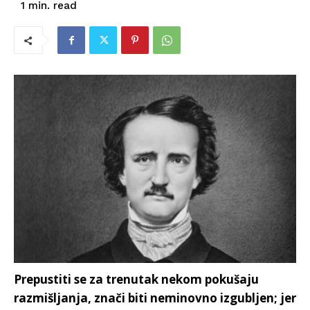
read
1
min.
Prepustiti se za trenutak nekom pokušaju
razmišljanja, znači biti neminovno izgubljen; jer