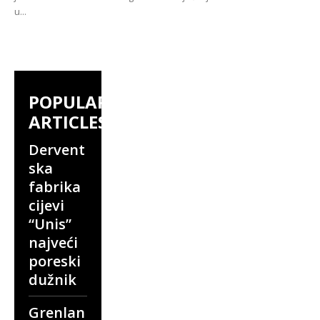
u...
POPULAR
ARTICLES
Dervent
ska
fabrika
cijevi
“Unis”
najveći
poreski
dužnik
Grenlan