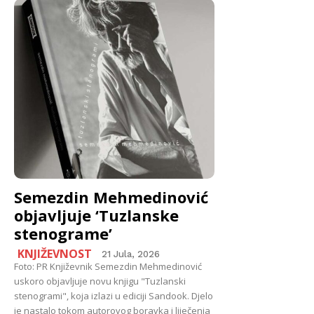
Semezdin Mehmedinović
objavljuje ‘Tuzlanske
stenograme’
KNJIŽEVNOST
21 Jula, 2026
Foto: PR Književnik Semezdin Mehmedinović
uskoro objavljuje novu knjigu "Tuzlanski
stenogrami", koja izlazi u ediciji Sandook. Djelo
je nastalo tokom autorovog boravka i liječenja