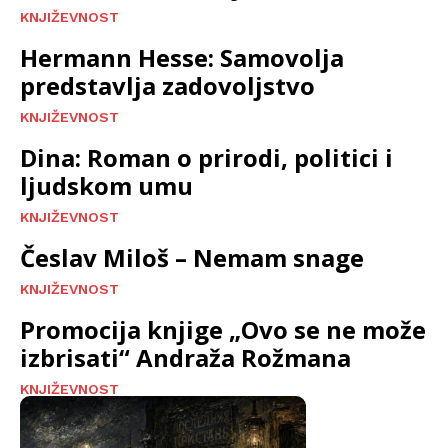
KNJIŽEVNOST
Hermann Hesse: Samovolja
predstavlja zadovoljstvo
KNJIŽEVNOST
Dina: Roman o prirodi, politici i
ljudskom umu
KNJIŽEVNOST
Česlav Miloš – Nemam snage
KNJIŽEVNOST
Promocija knjige „Ovo se ne može
izbrisati“ Andraža Rožmana
KNJIŽEVNOST