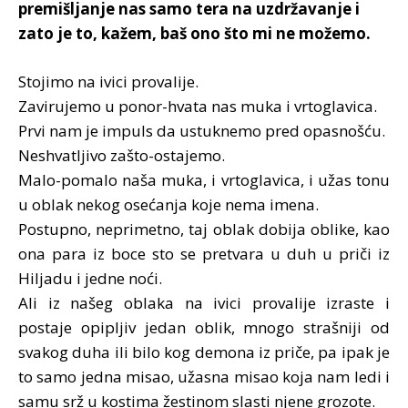
premišljanje nas samo tera na uzdržavanje i
zato je to, kažem, baš ono što mi ne možemo.
Stojimo na ivici provalije.
Zavirujemo u ponor-hvata nas muka i vrtoglavica.
Prvi nam je impuls da ustuknemo pred opasnošću.
Neshvatljivo zašto-ostajemo.
Malo-pomalo naša muka, i vrtoglavica, i užas tonu
u oblak nekog osećanja koje nema imena.
Postupno, neprimetno, taj oblak dobija oblike, kao
ona para iz boce sto se pretvara u duh u priči iz
Hiljadu i jedne noći.
Ali iz našeg oblaka na ivici provalije izraste i
postaje opipljiv jedan oblik, mnogo strašniji od
svakog duha ili bilo kog demona iz priče, pa ipak je
to samo jedna misao, užasna misao koja nam ledi i
samu srž u kostima žestinom slasti njene grozote.