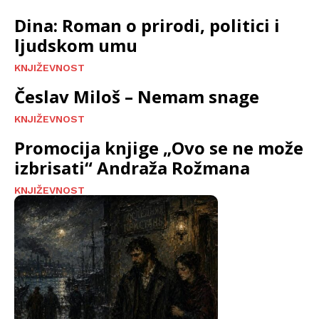
Dina: Roman o prirodi, politici i
ljudskom umu
KNJIŽEVNOST
Česlav Miloš – Nemam snage
KNJIŽEVNOST
Promocija knjige „Ovo se ne može
izbrisati“ Andraža Rožmana
KNJIŽEVNOST