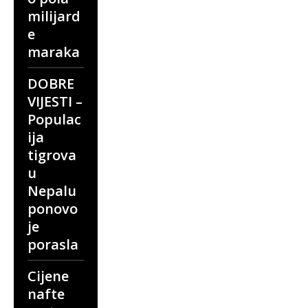
milijard
e
maraka
DOBRE
VIJESTI –
Populac
ija
tigrova
u
Nepalu
ponovo
je
porasla
Cijene
nafte