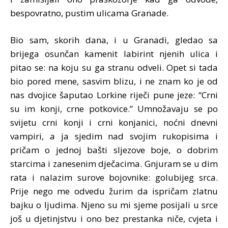
bespovratno, pustim ulicama Granade.
Bio sam, skorih dana, i u Granadi, gledao sa
brijega osunčan kamenit labirint njenih ulica i
pitao se: na koju su ga stranu odveli. Opet si tada
bio pored mene, sasvim blizu, i ne znam ko je od
nas dvojice šaputao Lorkine riječi pune jeze: “Crni
su im konji, crne potkovice.” Umnožavaju se po
svijetu crni konji i crni konjanici, noćni dnevni
vampiri, a ja sjedim nad svojim rukopisima i
pričam o jednoj bašti sljezove boje, o dobrim
starcima i zanesenim dječacima. Gnjuram se u dim
rata i nalazim surove bojovnike: golubijeg srca.
Prije nego me odvedu žurim da ispričam zlatnu
bajku o ljudima. Njeno su mi sjeme posijali u srce
još u djetinjstvu i ono bez prestanka niče, cvjeta i