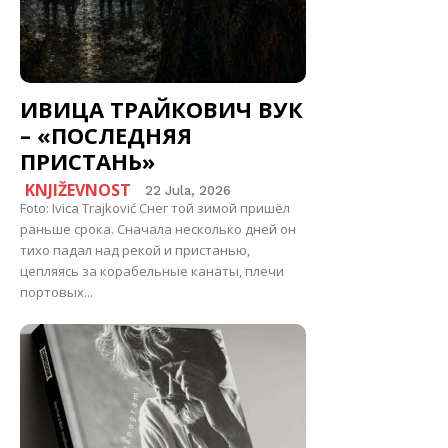
ИВИЦА ТРАЙКОВИЧ ВУК
– «ПОСЛЕДНЯЯ
ПРИСТАНЬ»
KNJIŽEVNOST
22 Jula, 2026
Foto: Ivica Trajković Снег той зимой пришёл
раньше срока. Сначала несколько дней он
тихо падал над рекой и пристанью,
цепляясь за корабельные канаты, плечи
портовых...