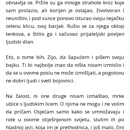
obnavlja se. Pržile su ga mnoge strahote kroz koje
sam prolazio, ali korijen je ostajao, životvoran i
neuništiv, i pod sunce ponovo isturao svoju nejačku
zelenu klicu, svoj barjak. Rušio se za njega oklop
tenkova, a štitio ga i sačuvao prijateljski povijen
ljudski dlan.
Eto, o tome bih, Zijo, da šapućem i pišem svoju
bajku. Ti bi najbolje znao da ništa nisam izmislio i
da se u ovome poslu ne može izmišljati, a pogotovu
ne dobri ljudi i sveti bojovnici.
Na žalost, ni one druge nisam izmaštao, mrke
ubice s ljudskim licem. O njima ne mogu i ne volim
da pričam. Osjećam samo kako se umnožavaju i
rote u ovome stiješnjenom svijetu, slutim ih po
hladnoj jezi, koja im je prethodnica, i još malo, čini