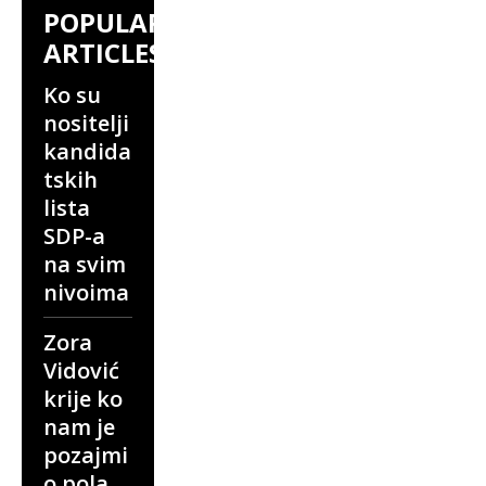
POPULAR
ARTICLES
Ko su
nositelji
kandida
tskih
lista
SDP-a
na svim
nivoima
Zora
Vidović
krije ko
nam je
pozajmi
o pola