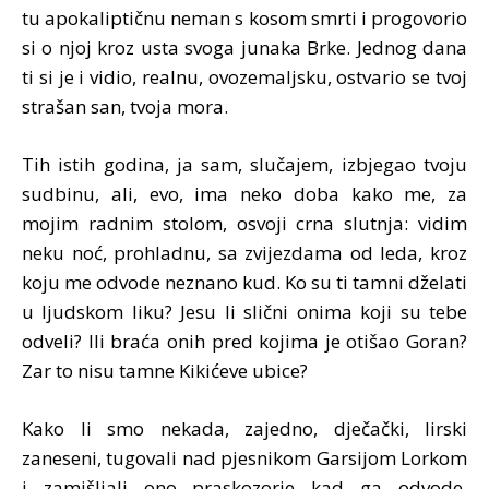
tu apokaliptičnu neman s kosom smrti i progovorio
si o njoj kroz usta svoga junaka Brke. Jednog dana
ti si je i vidio, realnu, ovozemaljsku, ostvario se tvoj
strašan san, tvoja mora.
Tih istih godina, ja sam, slučajem, izbjegao tvoju
sudbinu, ali, evo, ima neko doba kako me, za
mojim radnim stolom, osvoji crna slutnja: vidim
neku noć, prohladnu, sa zvijezdama od leda, kroz
koju me odvode neznano kud. Ko su ti tamni dželati
u ljudskom liku? Jesu li slični onima koji su tebe
odveli? Ili braća onih pred kojima je otišao Goran?
Zar to nisu tamne Kikićeve ubice?
Kako li smo nekada, zajedno, dječački, lirski
zaneseni, tugovali nad pjesnikom Garsijom Lorkom
i zamišljali ono praskozorje kad ga odvode,