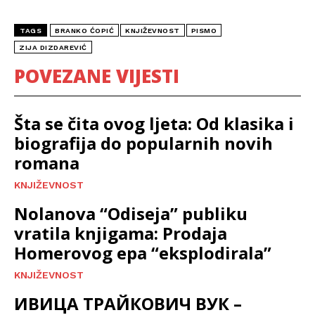
TAGS
BRANKO ĆOPIĆ
KNJIŽEVNOST
PISMO
ZIJA DIZDAREVIĆ
POVEZANE VIJESTI
Šta se čita ovog ljeta: Od klasika i
biografija do popularnih novih
romana
KNJIŽEVNOST
Nolanova “Odiseja” publiku
vratila knjigama: Prodaja
Homerovog epa “eksplodirala”
KNJIŽEVNOST
ИВИЦА ТРАЙКОВИЧ ВУК –