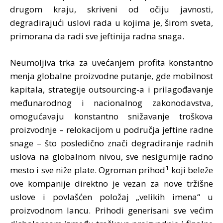
drugom kraju, skriveni od očiju javnosti,
degradirajući uslovi rada u kojima je, širom sveta,
primorana da radi sve jeftinija radna snaga.
Neumoljiva trka za uvećanjem profita konstantno
menja globalne proizvodne putanje, gde mobilnost
kapitala, strategije outsourcing-a i prilagođavanje
međunarodnog i nacionalnog zakonodavstva,
omogućavaju konstantno snižavanje troškova
proizvodnje – relokacijom u područja jeftine radne
snage – što posledično znači degradiranje radnih
uslova na globalnom nivou, sve nesigurnije radno
1
mesto i sve niže plate. Ogroman prihod
koji beleže
ove kompanije direktno je vezan za nove tržišne
uslove i povlašćen položaj „velikih imena“ u
proizvodnom lancu. Prihodi generisani sve većim