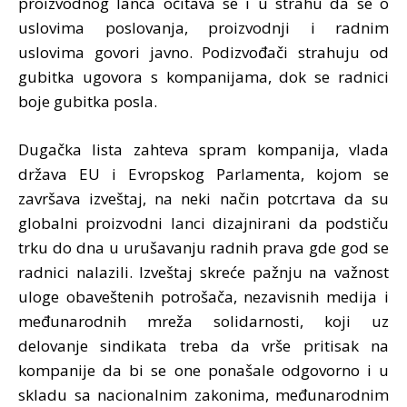
proizvodnog lanca očitava se i u strahu da se o
uslovima poslovanja, proizvodnji i radnim
uslovima govori javno. Podizvođači strahuju od
gubitka ugovora s kompanijama, dok se radnici
boje gubitka posla.
Dugačka lista zahteva spram kompanija, vlada
država EU i Evropskog Parlamenta, kojom se
završava izveštaj, na neki način potcrtava da su
globalni proizvodni lanci dizajnirani da podstiču
trku do dna u urušavanju radnih prava gde god se
radnici nalazili. Izveštaj skreće pažnju na važnost
uloge obaveštenih potrošača, nezavisnih medija i
međunarodnih mreža solidarnosti, koji uz
delovanje sindikata treba da vrše pritisak na
kompanije da bi se one ponašale odgovorno i u
skladu sa nacionalnim zakonima, međunarodnim