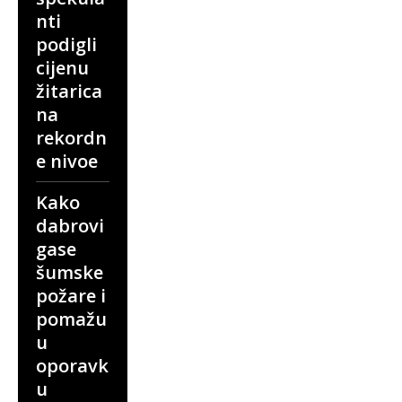
nti
podigli
cijenu
žitarica
na
rekordn
e nivoe
Kako
dabrovi
gase
šumske
požare i
pomažu
u
oporavk
u