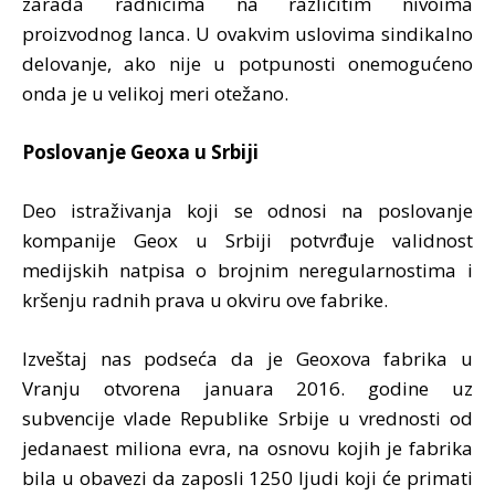
zarada radnicima na različitim nivoima
proizvodnog lanca. U ovakvim uslovima sindikalno
delovanje, ako nije u potpunosti onemogućeno
onda je u velikoj meri otežano.
Poslovanje Geoxa u Srbiji
Deo istraživanja koji se odnosi na poslovanje
kompanije Geox u Srbiji potvrđuje validnost
medijskih natpisa o brojnim neregularnostima i
kršenju radnih prava u okviru ove fabrike.
Izveštaj nas podseća da je Geoxova fabrika u
Vranju otvorena januara 2016. godine uz
subvencije vlade Republike Srbije u vrednosti od
jedanaest miliona evra, na osnovu kojih je fabrika
bila u obavezi da zaposli 1250 ljudi koji će primati