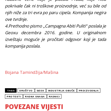
pokrivale čak ni troškove proizvodnje, već su bile od
njih niže za tri evra po paru cipela. Kompanija negira
ove tvrdnje.
4.Prethodno pismo „Campagna Abiti Puliti“ poslala je
Geoxu decembra 2016. godine. U originalnom
izveštaju moguće je pročitati odgovor koji je tada
kompanija poslala.
Bojana Tamindžija/Mašina
TAGS
DRUŠTVO
GEOX
INDUSTRIJA OBUĆE
PROIZVODNJA
PROTESTI
RADNA SNAGA
RADNICI
POVEZANE VIJESTI