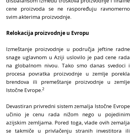
disbalansom između troškova proizvodnje i finalne
cene proizvoda se ne raspoređuju ravnomerno
svim akterima proizvodnje.
Relokacija proizvodnje u Evropu
Izmeštanje proizvodnje u područja jeftine radne
snage uglavnom u Aziji uslovilo je pad cene rada
na globalnom nivou. Tako smo danas svedoci i
procesa povratka proizvodnje u zemlje porekla
brendova ili premeštanje proizvodnje u zemlje
2
Istočne Evrope.
Devastiran privredni sistem zemalja Istočne Evrope
učinio je cenu rada nižom nego u pojedinim
azijskim zemljama. Pored toga, vlade ovih zemalja
se takmiče u privlačenju stranih investitora ili