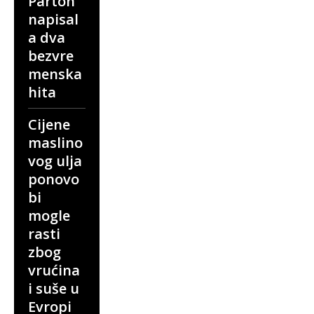
Parton
napisal
a dva
bezvre
menska
hita
Cijene
maslino
vog ulja
ponovo
bi
mogle
rasti
zbog
vrućina
i suše u
Evropi