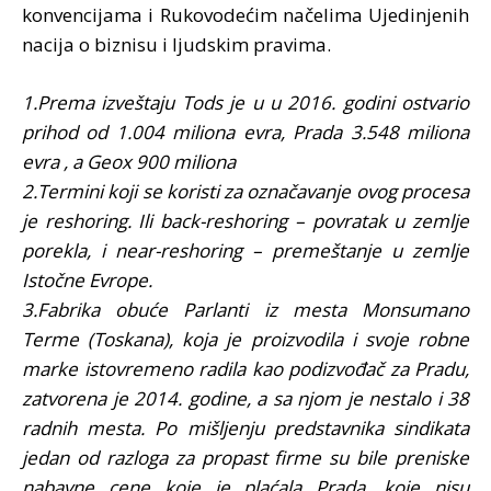
konvencijama i Rukovodećim načelima Ujedinjenih
nacija o biznisu i ljudskim pravima.
1.Prema izveštaju Tods je u u 2016. godini ostvario
prihod od 1.004 miliona evra, Prada 3.548 miliona
evra , a Geox 900 miliona
2.Termini koji se koristi za označavanje ovog procesa
je reshoring. Ili back-reshoring – povratak u zemlje
porekla, i near-reshoring – premeštanje u zemlje
Istočne Evrope.
3.Fabrika obuće Parlanti iz mesta Monsumano
Terme (Toskana), koja je proizvodila i svoje robne
marke istovremeno radila kao podizvođač za Pradu,
zatvorena je 2014. godine, a sa njom je nestalo i 38
radnih mesta. Po mišljenju predstavnika sindikata
jedan od razloga za propast firme su bile preniske
nabavne cene koje je plaćala Prada, koje nisu