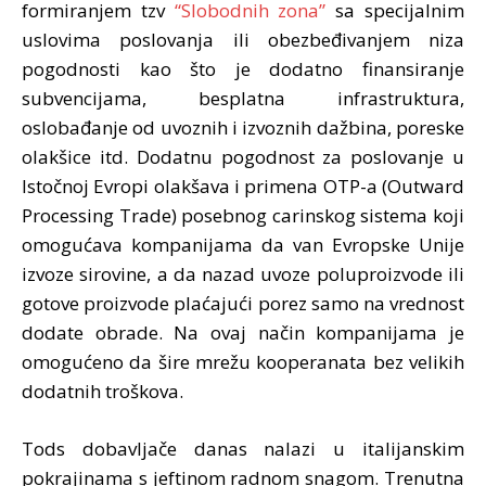
formiranjem tzv
“Slobodnih zona”
sa specijalnim
uslovima poslovanja ili obezbeđivanjem niza
pogodnosti kao što je dodatno finansiranje
subvencijama, besplatna infrastruktura,
oslobađanje od uvoznih i izvoznih dažbina, poreske
olakšice itd. Dodatnu pogodnost za poslovanje u
Istočnoj Evropi olakšava i primena OTP-a (Outward
Processing Trade) posebnog carinskog sistema koji
omogućava kompanijama da van Evropske Unije
izvoze sirovine, a da nazad uvoze poluproizvode ili
gotove proizvode plaćajući porez samo na vrednost
dodate obrade. Na ovaj način kompanijama je
omogućeno da šire mrežu kooperanata bez velikih
dodatnih troškova.
Tods dobavljače danas nalazi u italijanskim
pokrajinama s jeftinom radnom snagom. Trenutna