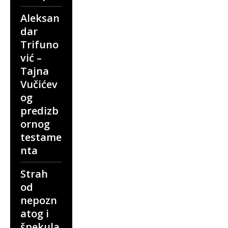
Aleksan
dar
Trifuno
vić –
Tajna
Vučićev
og
predizb
ornog
testame
nta
Strah
od
nepozn
atog i
špekula