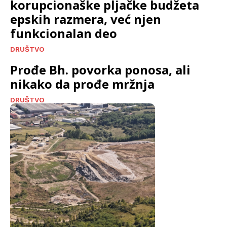
korupcionaške pljačke budžeta
epskih razmera, već njen
funkcionalan deo
DRUŠTVO
Prođe Bh. povorka ponosa, ali
nikako da prođe mržnja
DRUŠTVO