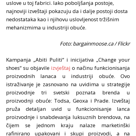
uslove u toj fabrici. Iako poboljšanja postoje,
najnoviji izveštaji pokazuju da i dalje postoji dosta
nedostataka kao i njihovu uslovljenost tržišnim
mehanizmima u industriji obuće.
Foto: bargainmoose.ca / Flickr
Kampanja „Abiti Puliti“ i inicijativa „Change your
shoes“ su objavile
izvještaj
o načinu funkcionisanja
proizvodnih lanaca u industriji obuće. Ovo
istraživanje je zasnovano na uvidima u strategije
proizvodnje tri svetski poznata brenda u
proizvodnji obuće: Todsa, Geoxa i Prade. Izveštaj
pruža detaljan uvid u funkcionisanje lanca
proizvodnje i snabdevanja luksuznih brendova, na
čijem se jednom kraju nalaze marketinški
rafinirano upakovani i skupi proizvodi, a na