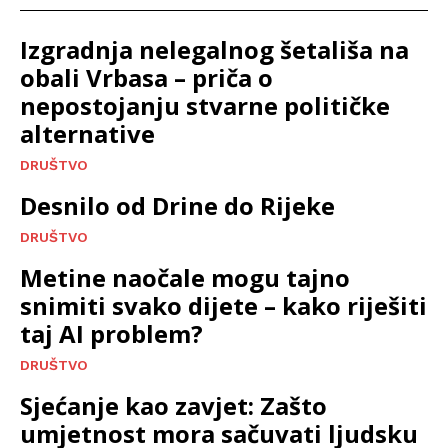
Izgradnja nelegalnog šetališa na
obali Vrbasa – priča o
nepostojanju stvarne političke
alternative
DRUŠTVO
Desnilo od Drine do Rijeke
DRUŠTVO
Metine naočale mogu tajno
snimiti svako dijete – kako riješiti
taj AI problem?
DRUŠTVO
Sjećanje kao zavjet: Zašto
umjetnost mora sačuvati ljudsku