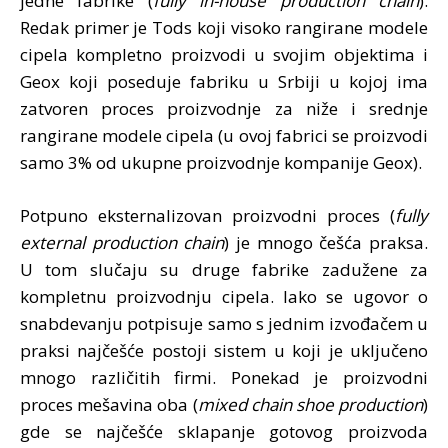
jedne fabrike (
fully in-house production chain
).
Redak primer je Tods koji visoko rangirane modele
cipela kompletno proizvodi u svojim objektima i
Geox koji poseduje fabriku u Srbiji u kojoj ima
zatvoren proces proizvodnje za niže i srednje
rangirane modele cipela (u ovoj fabrici se proizvodi
samo 3% od ukupne proizvodnje kompanije Geox).
Potpuno eksternalizovan proizvodni proces (
fully
external production chain
) je mnogo češća praksa.
U tom slučaju su druge fabrike zadužene za
kompletnu proizvodnju cipela. Iako se ugovor o
snabdevanju potpisuje samo s jednim izvođačem u
praksi najčešće postoji sistem u koji je uključeno
mnogo različitih firmi. Ponekad je proizvodni
proces mešavina oba (
mixed chain shoe production
)
gde se najčešće sklapanje gotovog proizvoda