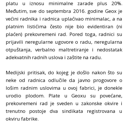
platu u iznosu minimalne zarade plus 20%.
Međutim, sve do septembra 2016. godine Geox je
većini radnika i radnica uplaćivao minimalac, a na
platnim listićima često nije bio evidentiran (ni
plaćen) prekovremeni rad. Pored toga, radnici su
prijavili neregularne ugovore o radu, neregularna
otpuštanja, verbalno maltretiranje i nedostatak
adekvatnih radnih uslova i zaštite na radu.
Medijski pritisak, do kojeg je došlo nakon što su
neke od radnica odlučile da javno progovore o
lošim radnim uslovima u ovoj fabrici, je donekle
urodio plodom. Plate u Geoxu su povećane,
prekovremeni rad je sveden u zakonske okvire i
trenutno postoje dva sindikata registrovana u
okviru fabrike.