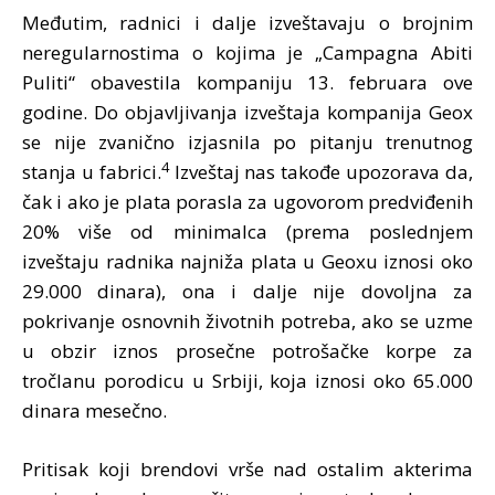
Međutim, radnici i dalje izveštavaju o brojnim
neregularnostima o kojima je „Campagna Abiti
Puliti“ obavestila kompaniju 13. februara ove
godine. Do objavljivanja izveštaja kompanija Geox
se nije zvanično izjasnila po pitanju trenutnog
4
stanja u fabrici.
Izveštaj nas takođe upozorava da,
čak i ako je plata porasla za ugovorom predviđenih
20% više od minimalca (prema poslednjem
izveštaju radnika najniža plata u Geoxu iznosi oko
29.000 dinara), ona i dalje nije dovoljna za
pokrivanje osnovnih životnih potreba, ako se uzme
u obzir iznos prosečne potrošačke korpe za
tročlanu porodicu u Srbiji, koja iznosi oko 65.000
dinara mesečno.
Pritisak koji brendovi vrše nad ostalim akterima