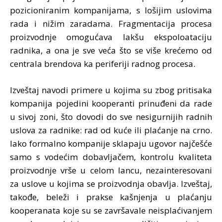
pozicioniranim kompanijama, s lošijim uslovima
rada i nižim zaradama. Fragmentacija procesa
proizvodnje omogućava lakšu ekspoloataciju
radnika, a ona je sve veća što se više krećemo od
centrala brendova ka periferiji radnog procesa.
Izveštaj navodi primere u kojima su zbog pritisaka
kompanija pojedini kooperanti prinuđeni da rade
u sivoj zoni, što dovodi do sve nesigurnijih radnih
uslova za radnike: rad od kuće ili plaćanje na crno.
Iako formalno kompanije sklapaju ugovor najčešće
samo s vodećim dobavljačem, kontrolu kvaliteta
proizvodnje vrše u celom lancu, nezainteresovani
za uslove u kojima se proizvodnja obavlja. Izveštaj,
takođe, beleži i prakse kašnjenja u plaćanju
kooperanata koje su se završavale neisplaćivanjem