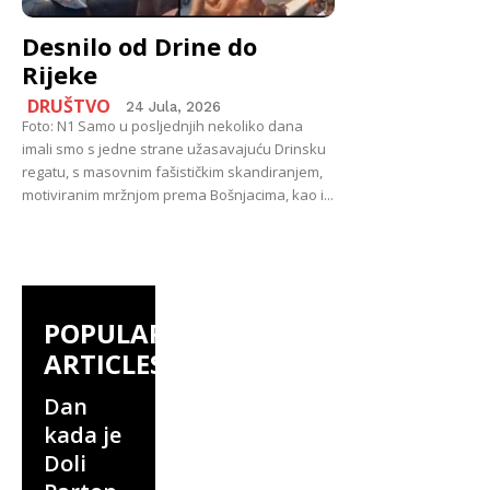
Desnilo od Drine do
Rijeke
DRUŠTVO
24 Jula, 2026
Foto: N1 Samo u posljednjih nekoliko dana
imali smo s jedne strane užasavajuću Drinsku
regatu, s masovnim fašističkim skandiranjem,
motiviranim mržnjom prema Bošnjacima, kao i...
POPULAR
ARTICLES
Dan
kada je
Doli