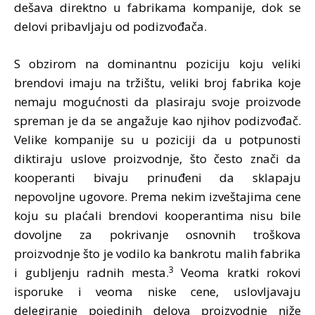
dešava direktno u fabrikama kompanije, dok se
delovi pribavljaju od podizvođača.
S obzirom na dominantnu poziciju koju veliki
brendovi imaju na tržištu, veliki broj fabrika koje
nemaju mogućnosti da plasiraju svoje proizvode
spreman je da se angažuje kao njihov podizvođač.
Velike kompanije su u poziciji da u potpunosti
diktiraju uslove proizvodnje, što često znači da
kooperanti bivaju prinuđeni da sklapaju
nepovoljne ugovore. Prema nekim izveštajima cene
koju su plaćali brendovi kooperantima nisu bile
dovoljne za pokrivanje osnovnih troškova
proizvodnje što je vodilo ka bankrotu malih fabrika
3
i gubljenju radnih mesta.
Veoma kratki rokovi
isporuke i veoma niske cene, uslovljavaju
delegiranje pojedinih delova proizvodnje niže