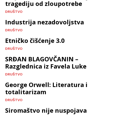
tragediju od zloupotrebe
DRUŠTVO
Industrija nezadovoljstva
DRUŠTVO
Etničko čišćenje 3.0
DRUŠTVO
SRĐAN BLAGOVČANIN –
Razglednica iz Favela Luke
DRUŠTVO
George Orwell: Literatura i
totalitarizam
DRUŠTVO
Siromaštvo nije nuspojava