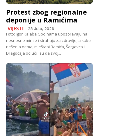
Protest zbog regionalne
deponije u Ramićima
VIJESTI
28 Jula, 2026
Foto: Igor Kalaba Godinama upozoravaju na
nesnosne mirise i strahuju za zdravlje, a kako
rješenja nema, mještani Ramića, Šargovca i
Dragočaja odlučili su da svoj...