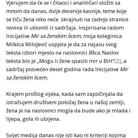
Vjerujem da će se i čitaoci i analitičari složiti sa
mnom da danas, dvije decenije kasnije, teme koje
se tiču žena niko neće skrajnuti na zadnje stranice
novina ili ukloniti iz sadržaja. Inspirisana radom
Inicijative
Mir sa ženskim licem
, moja koleginica
Milkica Milojević uspjela je da za najavu svog
teksta izbori mjesto na naslovnici
Blica.
Naslov
teksta bio je „Mogu li žene spasiti mir u BiH“
[2]
,
a
sadržaj posvećen deset godina rada Inicijative
Mir
sa ženskim licem.
Krajem prošlog vijeka, kada sam započinjala da
istražujem društveni položaj žena u našoj zemlji,
žena je na naslovnici mogla da bude ako je mlada i
lijepa, gola ili ubijena.
Svijet medija danas nije isti kao ni kriteriji kojima