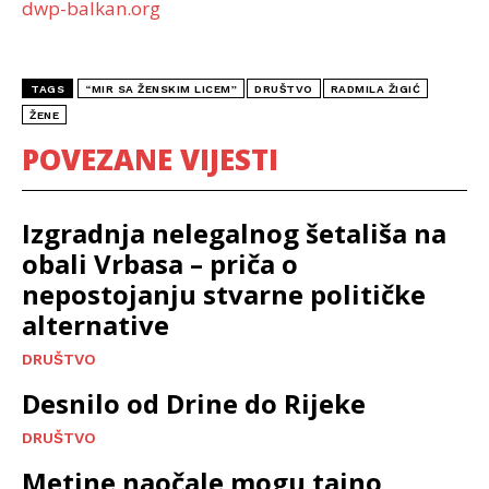
dwp-balkan.org
TAGS
“MIR SA ŽENSKIM LICEM”
DRUŠTVO
RADMILA ŽIGIĆ
ŽENE
POVEZANE VIJESTI
Izgradnja nelegalnog šetališa na
obali Vrbasa – priča o
nepostojanju stvarne političke
alternative
DRUŠTVO
Desnilo od Drine do Rijeke
DRUŠTVO
Metine naočale mogu tajno