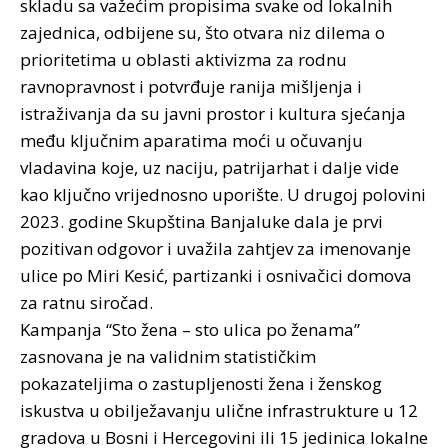
skladu sa važećim propisima svake od lokalnih
zajednica, odbijene su, što otvara niz dilema o
prioritetima u oblasti aktivizma za rodnu
ravnopravnost i potvrđuje ranija mišljenja i
istraživanja da su javni prostor i kultura sjećanja
među ključnim aparatima moći u očuvanju
vladavina koje, uz naciju, patrijarhat i dalje vide
kao ključno vrijednosno uporište. U drugoj polovini
2023. godine Skupština Banjaluke dala je prvi
pozitivan odgovor i uvažila zahtjev za imenovanje
ulice po Miri Kesić, partizanki i osnivačici domova
za ratnu siročad.
Kampanja “Sto žena – sto ulica po ženama”
zasnovana je na validnim statističkim
pokazateljima o zastupljenosti žena i ženskog
iskustva u obilježavanju ulične infrastrukture u 12
gradova u Bosni i Hercegovini ili 15 jedinica lokalne