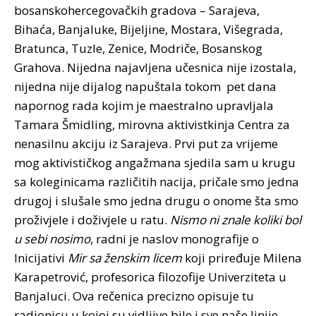
bosanskohercegovačkih gradova – Sarajeva,
Bihaća, Banjaluke, Bijeljine, Mostara, Višegrada,
Bratunca, Tuzle, Zenice, Modriče, Bosanskog
Grahova. Nijedna najavljena učesnica nije izostala,
nijedna nije dijalog napuštala tokom pet dana
napornog rada kojim je maestralno upravljala
Tamara Šmidling, mirovna aktivistkinja Centra za
nenasilnu akciju iz Sarajeva. Prvi put za vrijeme
mog aktivističkog angažmana sjedila sam u krugu
sa koleginicama različitih nacija, pričale smo jedna
drugoj i slušale smo jedna drugu o onome šta smo
proživjele i doživjele u ratu.
Nismo ni znale koliki bol
u sebi nosimo
, radni je naslov monografije o
Inicijativi
Mir sa ženskim licem
koji priređuje Milena
Karapetrović, profesorica filozofije Univerziteta u
Banjaluci. Ova rečenica precizno opisuje tu
radionicu u kojoj su vidljive bile i sve naše linije