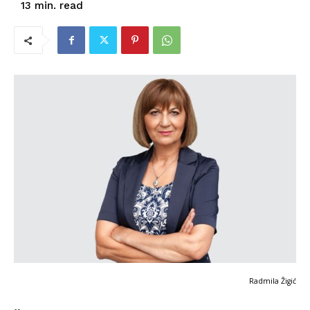
read
13
min.
Radmila Žigić