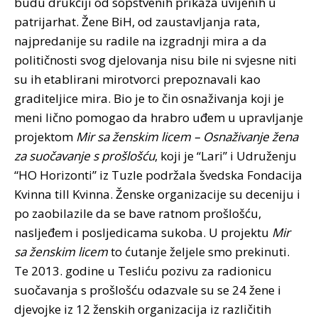
budu drukčiji od sopstvenih prikaza uvijenih u
patrijarhat. Žene BiH, od zaustavljanja rata,
najpredanije su radile na izgradnji mira a da
političnosti svog djelovanja nisu bile ni svjesne niti
su ih etablirani mirotvorci prepoznavali kao
graditeljice mira. Bio je to čin osnaživanja koji je
meni lično pomogao da hrabro uđem u upravljanje
projektom
Mir sa ženskim licem – Osnaživanje žena
za suočavanje s prošlošću
, koji je “Lari” i Udruženju
“HO Horizonti” iz Tuzle podržala švedska Fondacija
Kvinna till Kvinna. Ženske organizacije su deceniju i
po zaobilazile da se bave ratnom prošlošću,
nasljeđem i posljedicama sukoba. U projektu
Mir
sa ženskim licem
to ćutanje željele smo prekinuti.
Te 2013. godine u Tesliću pozivu za radionicu
suočavanja s prošlošću odazvale su se 24 žene i
djevojke iz 12 ženskih organizacija iz različitih