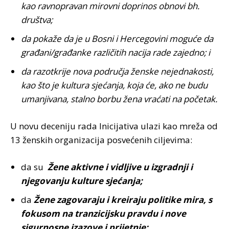
kao ravnopravan mirovni doprinos obnovi bh.
društva;
da pokaže da je u Bosni i Hercegovini moguće da
građani/građanke različitih nacija rade zajedno; i
da razotkrije nova područja ženske nejednakosti,
kao što je kultura sjećanja, koja će, ako ne budu
umanjivana, stalno borbu žena vraćati na početak.
U novu deceniju rada Inicijativa ulazi kao mreža od
13 ženskih organizacija posvećenih ciljevima:
da su
Žene aktivne i vidljive u izgradnji i
njegovanju kulture sjećanja;
da
Žene zagovaraju i kreiraju politike mira, s
fokusom na tranzicijsku pravdu i nove
sigurnosne izazove i prijetnje;