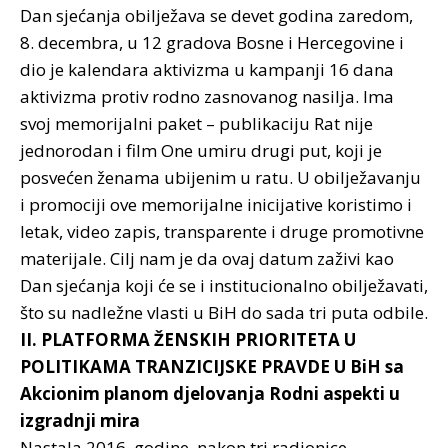
Dan sjećanja obilježava se devet godina zaredom,
8. decembra, u 12 gradova Bosne i Hercegovine i
dio je kalendara aktivizma u kampanji 16 dana
aktivizma protiv rodno zasnovanog nasilja. Ima
svoj memorijalni paket – publikaciju Rat nije
jednorodan i film One umiru drugi put, koji je
posvećen ženama ubijenim u ratu. U obilježavanju
i promociji ove memorijalne inicijative koristimo i
letak, video zapis, transparente i druge promotivne
materijale. Cilj nam je da ovaj datum zaživi kao
Dan sjećanja koji će se i institucionalno obilježavati,
što su nadležne vlasti u BiH do sada tri puta odbile.
II. PLATFORMA ŽENSKIH PRIORITETA U
POLITIKAMA TRANZICIJSKE PRAVDE
U BiH sa
Akcionim planom djelovanja Rodni aspekti u
izgradnji mira
Nastala 2016. godine, nakon tri radionice