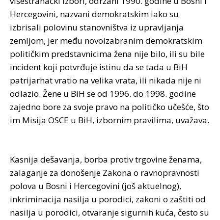
višestranački izbori, održani 1990. godine u Bosni i
Hercegovini, nazvani demokratskim iako su
izbrisali polovinu stanovništva iz upravljanja
zemljom, jer među novoizabranim demokratskim
političkim predstavnicima žena nije bilo, ili su bile
incident koji potvrđuje istinu da se tada u BiH
patrijarhat vratio na velika vrata, ili nikada nije ni
odlazio. Žene u BiH se od 1996. do 1998. godine
zajedno bore za svoje pravo na političko učešće, što
im Misija OSCE u BiH, izbornim pravilima, uvažava.
Kasnija dešavanja, borba protiv trgovine ženama,
zalaganje za donošenje Zakona o ravnopravnosti
polova u Bosni i Hercegovini (još aktuelnog),
inkriminacija nasilja u porodici, zakoni o zaštiti od
nasilja u porodici, otvaranje sigurnih kuća, često su