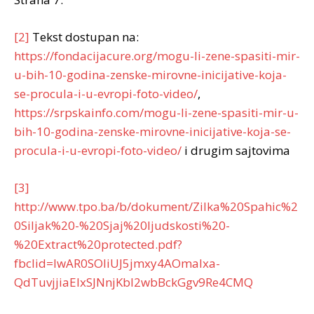
[2]
Tekst dostupan na:
https://fondacijacure.org/mogu-li-zene-spasiti-mir-
u-bih-10-godina-zenske-mirovne-inicijative-koja-
se-procula-i-u-evropi-foto-video/
,
https://srpskainfo.com/mogu-li-zene-spasiti-mir-u-
bih-10-godina-zenske-mirovne-inicijative-koja-se-
procula-i-u-evropi-foto-video/
i drugim sajtovima
[3]
http://www.tpo.ba/b/dokument/Zilka%20Spahic%2
0Siljak%20-%20Sjaj%20ljudskosti%20-
%20Extract%20protected.pdf?
fbclid=IwAR0SOliUJ5jmxy4AOmalxa-
QdTuvjjiaElxSJNnjKbl2wbBckGgv9Re4CMQ