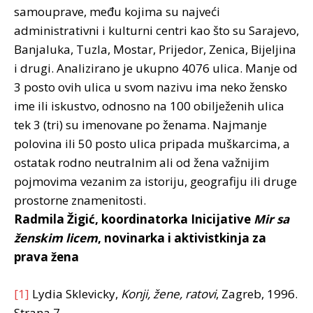
samouprave, među kojima su najveći
administrativni i kulturni centri kao što su Sarajevo,
Banjaluka, Tuzla, Mostar, Prijedor, Zenica, Bijeljina
i drugi. Analizirano je ukupno 4076 ulica. Manje od
3 posto ovih ulica u svom nazivu ima neko žensko
ime ili iskustvo, odnosno na 100 obilježenih ulica
tek 3 (tri) su imenovane po ženama. Najmanje
polovina ili 50 posto ulica pripada muškarcima, a
ostatak rodno neutralnim ali od žena važnijim
pojmovima vezanim za istoriju, geografiju ili druge
prostorne znamenitosti.
Radmila Žigić, koordinatorka Inicijative
Mir sa
ženskim licem
, novinarka i aktivistkinja za
prava žena
[1]
Lydia Sklevicky,
Konji, žene, ratovi
, Zagreb, 1996.
Strana 7.