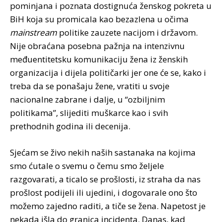
pominjana i poznata dostignuća ženskog pokreta u
BiH koja su promicala kao bezazlena u očima
mainstream
politike zauzete nacijom i državom.
Nije obraćana posebna pažnja na intenzivnu
međuentitetsku komunikaciju žena iz ženskih
organizacija i dijela političarki jer one će se, kako i
treba da se ponašaju žene, vratiti u svoje
nacionalne zabrane i dalje, u “ozbiljnim
politikama”, slijediti muškarce kao i svih
prethodnih godina ili decenija.
Sjećam se živo nekih naših sastanaka na kojima
smo ćutale o svemu o čemu smo željele
razgovarati, a ticalo se prošlosti, iz straha da nas
prošlost podijeli ili ujedini, i dogovarale ono što
možemo zajedno raditi, a tiče se žena. Napetost je
nekada išla do granica incidenta. Danas, kad