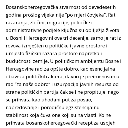
Bosanskohercegovačka stvarnost od devedesetih
godina prošlog vijeka nije “po mjeri čovjeka”. Rat,
razaranja, zločini, migracije, političke i
administrativne podjele ključna su obilježja života
u Bosni i Hercegovini ove tri decenije, samo je rat iz
rovova izmješten u političke i javne prostore i
umjesto fizičkih razara prostore napretka i
budućnosti zemlje. U političkom ambijentu Bosne i
Hercegovine rad za opšte dobro, kao esencijalna
obaveza političkih aktera, davno je preimenovan u
rad “za naše dobro” i uzurpacija javnih resursa od
strane političkih partija čak se i ne propituje, nego
se prihvata kao uhodani put za posao,
napredovanje i porodičnu egzistencijalnu
stabilnost koja čuva one koji su na vlasti. Ko ne
prihvata bosanskohercegovački recept za uspjeh,