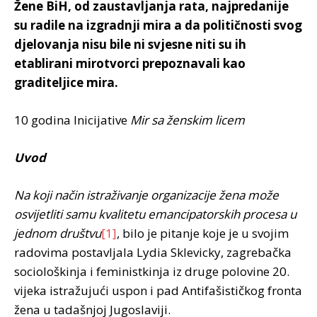
Žene BiH, od zaustavljanja rata, najpredanije
su radile na izgradnji mira a da političnosti svog
djelovanja nisu bile ni svjesne niti su ih
etablirani mirotvorci prepoznavali kao
graditeljice mira.
10 godina Inicijative
Mir sa ženskim licem
Uvod
Na koji način istraživanje organizacije žena može
osvijetliti samu kvalitetu emancipatorskih procesa u
jednom društvu
[1]
, bilo je pitanje koje je u svojim
radovima postavljala Lydia Sklevicky, zagrebačka
sociološkinja i feministkinja iz druge polovine 20.
vijeka istražujući uspon i pad Antifašističkog fronta
žena u tadašnjoj Jugoslaviji.