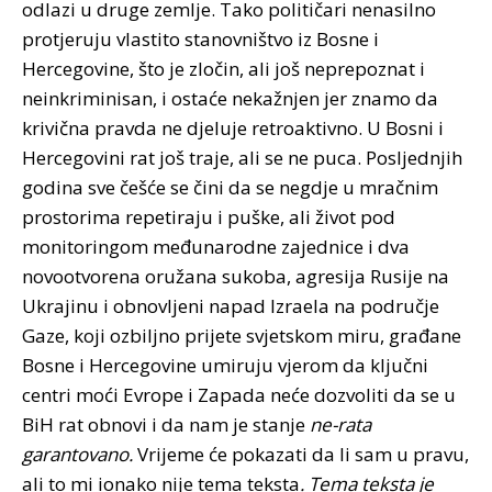
odlazi u druge zemlje. Tako političari nenasilno
protjeruju vlastito stanovništvo iz Bosne i
Hercegovine, što je zločin, ali još neprepoznat i
neinkriminisan, i ostaće nekažnjen jer znamo da
krivična pravda ne djeluje retroaktivno. U Bosni i
Hercegovini rat još traje, ali se ne puca. Posljednjih
godina sve češće se čini da se negdje u mračnim
prostorima repetiraju i puške, ali život pod
monitoringom međunarodne zajednice i dva
novootvorena oružana sukoba, agresija Rusije na
Ukrajinu i obnovljeni napad Izraela na područje
Gaze, koji ozbiljno prijete svjetskom miru, građane
Bosne i Hercegovine umiruju vjerom da ključni
centri moći Evrope i Zapada neće dozvoliti da se u
BiH rat obnovi i da nam je stanje
ne-rata
garantovano.
Vrijeme će pokazati da li sam u pravu,
ali to mi ionako nije tema teksta
. Tema teksta je