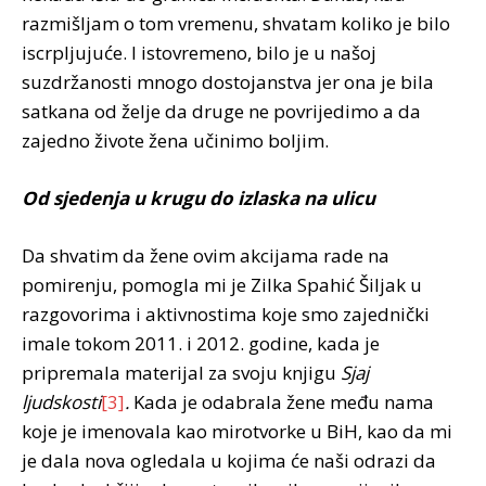
razmišljam o tom vremenu, shvatam koliko je bilo
iscrpljujuće. I istovremeno, bilo je u našoj
suzdržanosti mnogo dostojanstva jer ona je bila
satkana od želje da druge ne povrijedimo a da
zajedno živote žena učinimo boljim.
Od sjedenja u krugu do izlaska na ulicu
Da shvatim da žene ovim akcijama rade na
pomirenju, pomogla mi je Zilka Spahić Šiljak u
razgovorima i aktivnostima koje smo zajednički
imale tokom 2011. i 2012. godine, kada je
pripremala materijal za svoju knjigu
Sjaj
ljudskosti
[3]
.
Kada je odabrala žene među nama
koje je imenovala kao mirotvorke u BiH, kao da mi
je dala nova ogledala u kojima će naši odrazi da