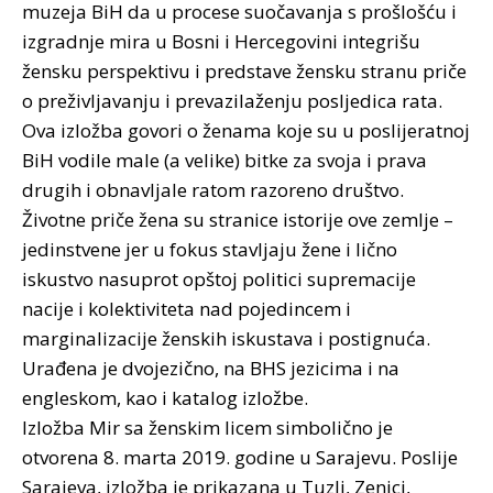
muzeja BiH da u procese suočavanja s prošlošću i
izgradnje mira u Bosni i Hercegovini integrišu
žensku perspektivu i predstave žensku stranu priče
o preživljavanju i prevazilaženju posljedica rata.
Ova izložba govori o ženama koje su u poslijeratnoj
BiH vodile male (a velike) bitke za svoja i prava
drugih i obnavljale ratom razoreno društvo.
Životne priče žena su stranice istorije ove zemlje –
jedinstvene jer u fokus stavljaju žene i lično
iskustvo nasuprot opštoj politici supremacije
nacije i kolektiviteta nad pojedincem i
marginalizacije ženskih iskustava i postignuća.
Urađena je dvojezično, na BHS jezicima i na
engleskom, kao i katalog izložbe.
Izložba Mir sa ženskim licem simbolično je
otvorena 8. marta 2019. godine u Sarajevu. Poslije
Sarajeva, izložba je prikazana u Tuzli, Zenici,