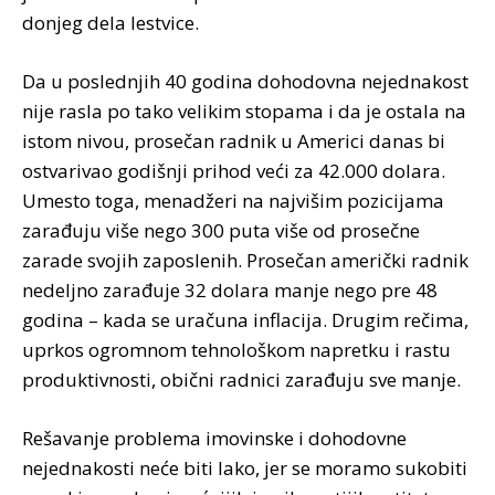
donjeg dela lestvice.
Da u poslednjih 40 godina dohodovna nejednakost
nije rasla po tako velikim stopama i da je ostala na
istom nivou, prosečan radnik u Americi danas bi
ostvarivao godišnji prihod veći za 42.000 dolara.
Umesto toga, menadžeri na najvišim pozicijama
zarađuju više nego 300 puta više od prosečne
zarade svojih zaposlenih. Prosečan američki radnik
nedeljno zarađuje 32 dolara manje nego pre 48
godina – kada se uračuna inflacija. Drugim rečima,
uprkos ogromnom tehnološkom napretku i rastu
produktivnosti, obični radnici zarađuju sve manje.
Rešavanje problema imovinske i dohodovne
nejednakosti neće biti lako, jer se moramo sukobiti