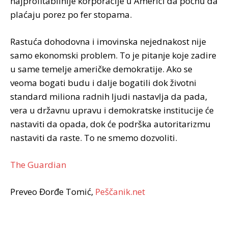
najprofitabilnije korporacije u Americi da počnu da
plaćaju porez po fer stopama.
Rastuća dohodovna i imovinska nejednakost nije
samo ekonomski problem. To je pitanje koje zadire
u same temelje američke demokratije. Ako se
veoma bogati budu i dalje bogatili dok životni
standard miliona radnih ljudi nastavlja da pada,
vera u državnu upravu i demokratske institucije će
nastaviti da opada, dok će podrška autoritarizmu
nastaviti da raste. To ne smemo dozvoliti.
The Guardian
Preveo Đorđe Tomić,
Peščanik.net