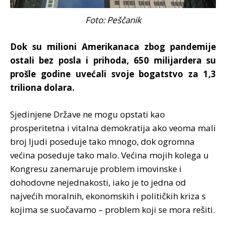
Foto: Peščanik
Dok su milioni Amerikanaca zbog pandemije
ostali bez posla i prihoda, 650 milijardera su
prošle godine uvećali svoje bogatstvo za 1,3
triliona dolara.
Sjedinjene Države ne mogu opstati kao
prosperitetna i vitalna demokratija ako veoma mali
broj ljudi poseduje tako mnogo, dok ogromna
većina poseduje tako malo. Većina mojih kolega u
Kongresu zanemaruje problem imovinske i
dohodovne nejednakosti, iako je to jedna od
najvećih moralnih, ekonomskih i političkih kriza s
kojima se suočavamo – problem koji se mora rešiti.