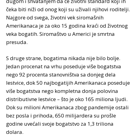
dugom i shvatanjem da će životni standard koji ih
čeka biti niži od onog koji su uživali njihovi roditelji.
Najgore od svega, životni vek siromašnih
Amerikanaca je za oko 15 godina kraći od životnog
veka bogatih. Siromaštvo u Americi je smrtna
presuda.
S druge strane, bogatima nikada nije bilo bolje.
Jedan procenat na vrhu poseduje više bogatstva
nego 92 procenta stanovništva sa donjeg dela
lestvice, dok 50 najbogatijih Amerikanaca poseduje
više bogatstva nego kompletna donja polovina
distributivne lestvice – što je oko 165 miliona ljudi.
Dok su milioni Amerikanaca zbog pandemije ostali
bez posla i prihoda, 650 milijardera su prošle
godine uvećali svoje bogatstvo za 1,3 triliona
dolara.