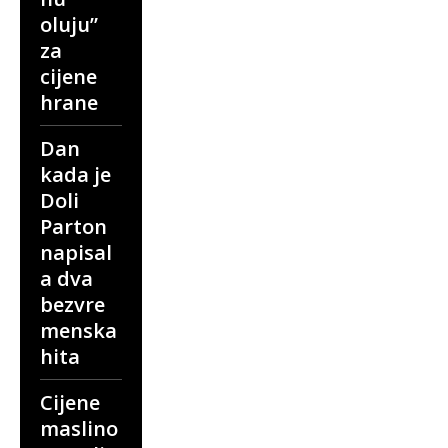
oluju”
za
cijene
hrane
Dan
kada je
Doli
Parton
napisal
a dva
bezvre
menska
hita
Cijene
maslino