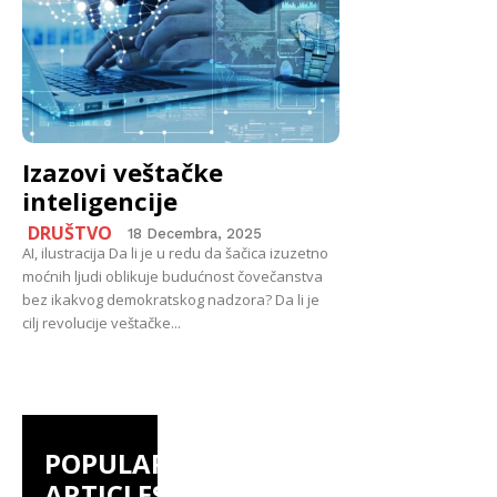
Izazovi veštačke
inteligencije
DRUŠTVO
18 Decembra, 2025
AI, ilustracija Da li je u redu da šačica izuzetno
moćnih ljudi oblikuje budućnost čovečanstva
bez ikakvog demokratskog nadzora? Da li je
cilj revolucije veštačke...
POPULAR
ARTICLES