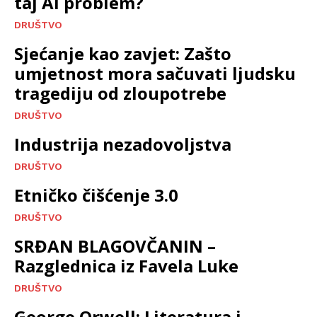
taj AI problem?
DRUŠTVO
Sjećanje kao zavjet: Zašto
umjetnost mora sačuvati ljudsku
tragediju od zloupotrebe
DRUŠTVO
Industrija nezadovoljstva
DRUŠTVO
Etničko čišćenje 3.0
DRUŠTVO
SRĐAN BLAGOVČANIN –
Razglednica iz Favela Luke
DRUŠTVO
George Orwell: Literatura i