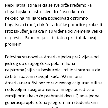
Neprijatna istina je da se sve brže krećemo ka
oligarhijskom ustrojstvu društva u kom će
nekolicina milijardera posedovati ogromno
bogatstvo i moć, dok će radničke porodice prolaziti
kroz iskušenja kakva nisu viđena od vremena Velike
depresije. Pandemija je dodatno produbila ovaj
problem.
Polovina stanovnika Amerike jedva preživljava od
jednog do drugog čeka, pola miliona
najsiromašnijih su beskućnici, milioni strahuju da
će biti izbačeni iz svojih kuća, 92 miliona
Amerikanaca živi bez zdravstvenog osiguranje ili sa
nedovoljnim osiguranjem, a mnoge porodice u
zemlji brinu kako će prehraniti decu. Čitava jedna
generacija opterećena je ogromnim studentskim