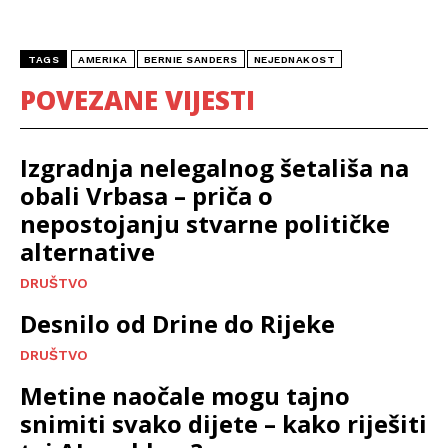
TAGS
AMERIKA
BERNIE SANDERS
NEJEDNAKOST
POVEZANE VIJESTI
Izgradnja nelegalnog šetališa na
obali Vrbasa – priča o
nepostojanju stvarne političke
alternative
DRUŠTVO
Desnilo od Drine do Rijeke
DRUŠTVO
Metine naočale mogu tajno
snimiti svako dijete – kako riješiti