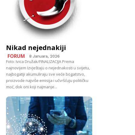
Nikad nejednakiji
FORUM
8 Januara, 2026
Foto: Ivica Družak/FINALIZACIJA Prema
najnovijem Izvještaju o nejednakosti u svijetu,
najbogatiji akumuliraju sve veće bogatstvo,
proizvode najviše emisija i učvršćuju političku
moć, dok oni koji najmanje...