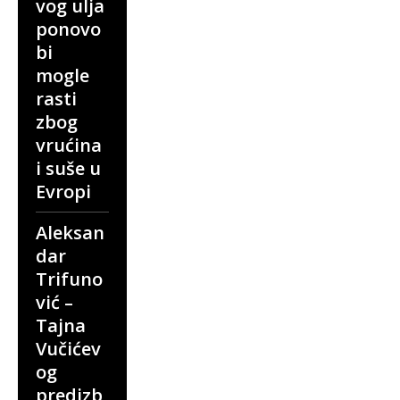
vog ulja
ponovo
bi
mogle
rasti
zbog
vrućina
i suše u
Evropi
Aleksan
dar
Trifuno
vić –
Tajna
Vučićev
og
predizb