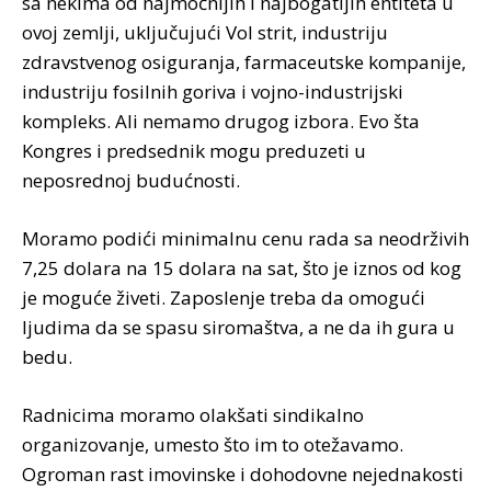
sa nekima od najmoćnijih i najbogatijih entiteta u
ovoj zemlji, uključujući Vol strit, industriju
zdravstvenog osiguranja, farmaceutske kompanije,
industriju fosilnih goriva i vojno-industrijski
kompleks. Ali nemamo drugog izbora. Evo šta
Kongres i predsednik mogu preduzeti u
neposrednoj budućnosti.
Moramo podići minimalnu cenu rada sa neodrživih
7,25 dolara na 15 dolara na sat, što je iznos od kog
je moguće živeti. Zaposlenje treba da omogući
ljudima da se spasu siromaštva, a ne da ih gura u
bedu.
Radnicima moramo olakšati sindikalno
organizovanje, umesto što im to otežavamo.
Ogroman rast imovinske i dohodovne nejednakosti