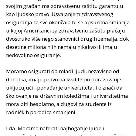
svojim građanima zdravstvenu zaštitu garantuju
kao ljudsko pravo. Usvajanjem zdravstvenog
osiguranja za sve okončala bi se apsurdna situacija
u kojoj Amerikanci za zdravstvenu zaštitu plaćaju
dvostruko više nego stanovnici drugih zemalja, dok
desetine miliona njih nemaju nikakvo ili imaju
nedovoljno osiguranje.
Moramo osigurati da mladi ljudi, nezavisno od
dohotka, imaju pravo na kvalitetno obrazovanje –
uključujući i pohađanje univerziteta. To znači da
školovanje na državnim koledžima i univerzitetima
mora biti besplatno, a dugovi za studente iz
radničkih porodica smanjeni.
I da. Moramo naterati najbogatije ljude i