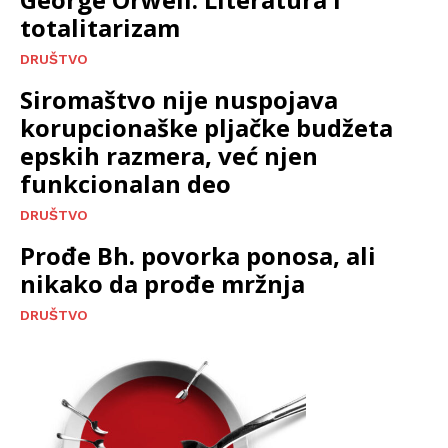
totalitarizam
DRUŠTVO
Siromaštvo nije nuspojava
korupcionaške pljačke budžeta
epskih razmera, već njen
funkcionalan deo
DRUŠTVO
Prođe Bh. povorka ponosa, ali
nikako da prođe mržnja
DRUŠTVO