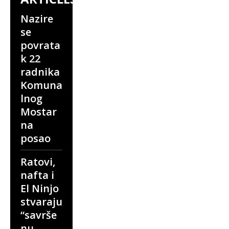
Nazire
se
povrata
k 22
radnika
Komuna
lnog
Mostar
na
posao
Ratovi,
nafta i
El Ninjo
stvaraju
“savrše
nu