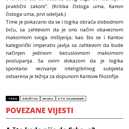
praktični zakoni”. (Kritika čistoga uma, Kanon
čistoga uma, prvi odeljak.)
Time je pokazano da se i logika obraća slobodnom
biću, sa zahtevom da je ono načini obaveznom
maksimom svoga mišljenja; kao što se i Kantov
kategorički imperativ javlja sa zahtevom da bude
načinjen jedinom bezuslovnom maksimom
postupanja. Sa ovim dokazom da je logika
spontano vezivanje inteligibilnog subjekta
ostvarena je težnja za dopunom Kantove filozofije.
TAGS
DRUŠTVO
NAUKA
OTO VAJNINGER
POVEZANE VIJESTI