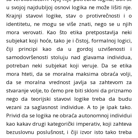
u svojoj najdubljoj osnovi logika ne može lišiti nje.
Krajnji stavovi logike, stav o protivrečnosti i o
identitetu, ne mogu se više znati, nego se u njih
mora verovati. Kao što etika pretpostavlja neki
subjekat koji hoće, tako je i čistoj, formalnoj logici,
čiji principi kao da u gordoj uzvišenosti i
samodovršenosti stoluju nad glavama individua,
potreban neki subjekat koji veruje. Da se etika
mora hteti, da se moralna maksima obraća volji,
da se moralna vrednost javlja sa zahtevom za
stvaranje volje, to ćemo pre biti skloni da priznamo
nego da teorijski stavovi logike treba da budu
vezani za saglasnost individue. A to je ipak tako.
Privid da se logika ne obraća autonomnoj individui
kao kakav drugi kategorički imperativ, koji zahteva
bezuslovnu poslušnost, i čiji izvor isto tako treba