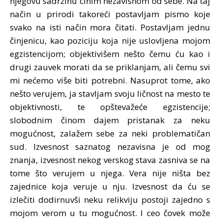
njegovu sadržinu činim nezavisnom od sebe. Na taj
način u prirodi takoreći postavljam pismo koje
svako na isti način mora čitati. Postavljam jednu
činjenicu, kao poziciju koja nije uslovljena mojom
egzistencijom; objektivišem nešto čemu ću kao i
drugi zauvek morati da se priklanjam, ali čemu svi
mi nećemo više biti potrebni. Nasuprot tome, ako
nešto verujem, ja stavljam svoju ličnost na mesto te
objektivnosti, te opštevažeće egzistencije;
slobodnim činom dajem pristanak za neku
mogućnost, zalažem sebe za neki problematičan
sud. Izvesnost saznatog nezavisna je od mog
znanja, izvesnost nekog verskog stava zasniva se na
tome što verujem u njega. Vera nije ništa bez
zajednice koja veruje u nju. Izvesnost da ću se
izlečiti dodirnuvši neku relikviju postoji zajedno s
mojom verom u tu mogućnost. I ceo čovek može