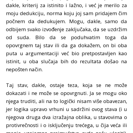
dakle, kriterij za istinito i lažno, i već je merilo za
moju dedukciju, norma koju joj sam pridajem čim
počnem da dedukujem. Mogu, dakle, samo da
odbijem svako izvođenje zaključaka, da se uzdržim
od suda. Bilo da se poduhvatim toga da
opovrgnem taj stav ili da ga dokažem, on bi oba
puta u argumentaciji već bio pretpostavljen kao
istinit, u oba slučaja bih do rezultata došao na
nepošten način.
Taj stav, dakle, ostaje teza, koja se ne može
dokazati i ne može se opovrgnuti. Ja se mogu oko
njega truditi, ali na to logički nisam više obavezan,
jer logika upravo vrhuni u sadržini ovog stava (i u
njegova druga dva izražajna oblika, u stavovima o
protivrečnosti i o isključenju trećega, u čija veća ili