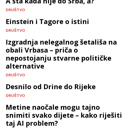
A šta kada nije do Srba, a?
DRUŠTVO
Einstein i Tagore o istini
DRUŠTVO
Izgradnja nelegalnog šetališa na
obali Vrbasa – priča o
nepostojanju stvarne političke
alternative
DRUŠTVO
Desnilo od Drine do Rijeke
DRUŠTVO
Metine naočale mogu tajno
snimiti svako dijete – kako riješiti
taj AI problem?