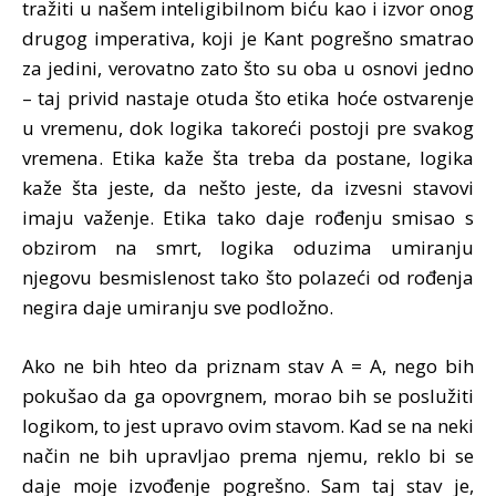
tražiti u našem inteligibilnom biću kao i izvor onog
drugog imperativa, koji je Kant pogrešno smatrao
za jedini, verovatno zato što su oba u osnovi jedno
– taj privid nastaje otuda što etika hoće ostvarenje
u vremenu, dok logika takoreći postoji pre svakog
vremena. Etika kaže šta treba da postane, logika
kaže šta jeste, da nešto jeste, da izvesni stavovi
imaju važenje. Etika tako daje rođenju smisao s
obzirom na smrt, logika oduzima umiranju
njegovu besmislenost tako što polazeći od rođenja
negira daje umiranju sve podložno.
Ako ne bih hteo da priznam stav A = A, nego bih
pokušao da ga opovrgnem, morao bih se poslužiti
logikom, to jest upravo ovim stavom. Kad se na neki
način ne bih upravljao prema njemu, reklo bi se
daje moje izvođenje pogrešno. Sam taj stav je,