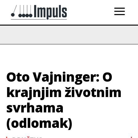
Oto Vajninger: O
krajnjim životnim
svrhama
(odlomak)