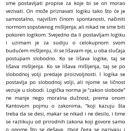
sme postavljati propise za koje bi se on morao
vezivati. On može priznavati logiku tako što će je
samostalno, najvišim činom spontanosti, načiniti
normom sopstvenog mišljenja; ali nikad ne sme biti
pokoren logikom. Svejedno da li postavljam logiku
i uzimam je za sudiju o celokupnom svom
budućem mišljenju, ili se lišavam nje, u oba slučaja
postupam slobodno. Ko se lišava logike, taj se
lišava mišljenja. Ko se lišava mišljenja, taj se po
slobodnoj volji predaje proizvoljnosti. I logika se
postavlja po slobodnoj volji, ali njome se ličnost
vezuje u slobodi. Logička norma je “zakon slobode”
ne manje nego moralna dužnost, prema onom
Kantovom pojmu o zakonima, “koji kazuju šta
treba da se desi, makar se nikad i ne desilo, i time
se razlikuju od prirodnih zakona koji govore samo
o onome što se dešava, zbog čega se nazivaju i