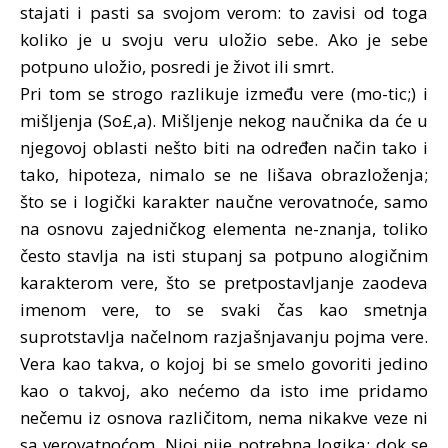
stajati i pasti sa svojom verom: to zavisi od toga
koliko je u svoju veru uložio sebe. Ako je sebe
potpuno uložio, posredi je život ili smrt.
Pri tom se strogo razlikuje između vere (mo-tic;) i
mišljenja (So£,a). Mišljenje nekog naučnika da će u
njegovoj oblasti nešto biti na određen način tako i
tako, hipoteza, nimalo se ne lišava obrazloženja;
što se i logički karakter naučne verovatnoće, samo
na osnovu zajedničkog elementa ne-znanja, toliko
često stavlja na isti stupanj sa potpuno alogičnim
karakterom vere, što se pretpostavljanje zaodeva
imenom vere, to se svaki čas kao smetnja
suprotstavlja načelnom razjašnjavanju pojma vere.
Vera kao takva, o kojoj bi se smelo govoriti jedino
kao o takvoj, ako nećemo da isto ime pridamo
nečemu iz osnova različitom, nema nikakve veze ni
sa verovatnoćom. Njoj nije potrebna logika; dok se