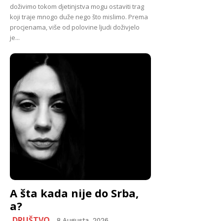
doživimo tokom djetinjstva mogu ostaviti trag
koji traje mnogo duže nego što mislimo. Prema
procjenama, više od polovine ljudi doživjelo
je...
A šta kada nije do Srba,
a?
DRUŠTVO
8 Augusta, 2026