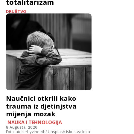
totalitarizam
DRUŠTVO
Naučnici otkrili kako
trauma iz djetinjstva
mijenja mozak
NAUKA I TEHNOLOGIJA
8 Augusta, 2026
Foto: atelierbyvineeth/ Unsplash Iskustva koja