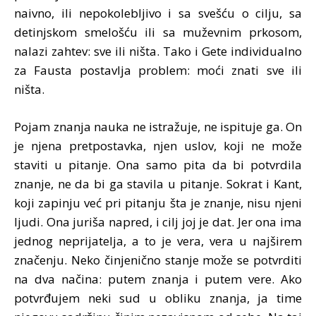
naivno, ili nepokolebljivo i sa svešću o cilju, sa
detinjskom smelošću ili sa muževnim prkosom,
nalazi zahtev: sve ili ništa. Tako i Gete individualno
za Fausta postavlja problem: moći znati sve ili
ništa.
Pojam znanja nauka ne istražuje, ne ispituje ga. On
je njena pretpostavka, njen uslov, koji ne može
staviti u pitanje. Ona samo pita da bi potvrdila
znanje, ne da bi ga stavila u pitanje. Sokrat i Kant,
koji zapinju već pri pitanju šta je znanje, nisu njeni
ljudi. Ona juriša napred, i cilj joj je dat. Jer ona ima
jednog neprijatelja, a to je vera, vera u najširem
značenju. Neko činjenično stanje može se potvrditi
na dva načina: putem znanja i putem vere. Ako
potvrđujem neki sud u obliku znanja, ja time