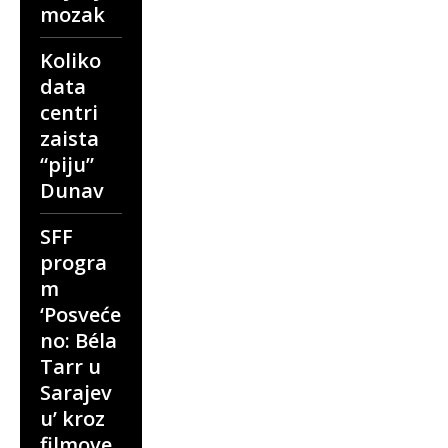
mozak
Koliko
data
centri
zaista
“piju”
Dunav
SFF
progra
m
‘Posveće
no: Béla
Tarr u
Sarajev
u’ kroz
filmove