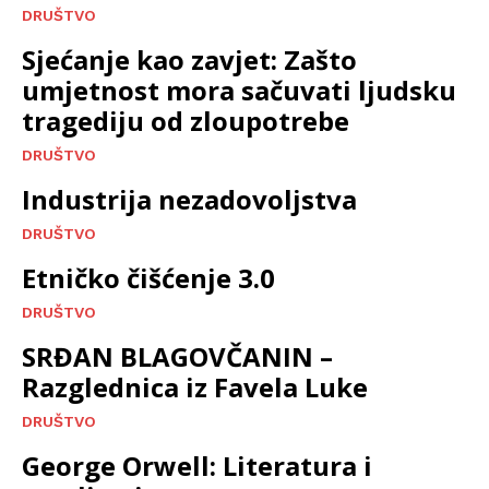
DRUŠTVO
Sjećanje kao zavjet: Zašto
umjetnost mora sačuvati ljudsku
tragediju od zloupotrebe
DRUŠTVO
Industrija nezadovoljstva
DRUŠTVO
Etničko čišćenje 3.0
DRUŠTVO
SRĐAN BLAGOVČANIN –
Razglednica iz Favela Luke
DRUŠTVO
George Orwell: Literatura i