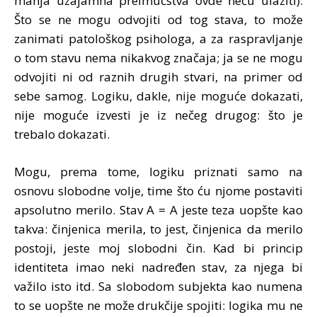
manja uzajamna preimućstva ovde neću ulaziti).
Što se ne mogu odvojiti od tog stava, to može
zanimati patološkog psihologa, a za raspravljanje
o tom stavu nema nikakvog značaja; ja se ne mogu
odvojiti ni od raznih drugih stvari, na primer od
sebe samog. Logiku, dakle, nije moguće dokazati,
nije moguće izvesti je iz nečeg drugog: što je
trebalo dokazati.
Mogu, prema tome, logiku priznati samo na
osnovu slobodne volje, time što ću njome postaviti
apsolutno merilo. Stav A = A jeste teza uopšte kao
takva: činjenica merila, to jest, činjenica da merilo
postoji, jeste moj slobodni čin. Kad bi princip
identiteta imao neki nadređen stav, za njega bi
važilo isto itd. Sa slobodom subjekta kao numena
to se uopšte ne može drukčije spojiti: logika mu ne