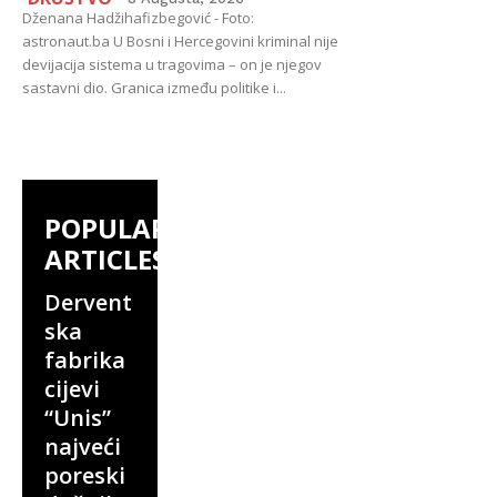
Dženana Hadžihafizbegović - Foto:
astronaut.ba U Bosni i Hercegovini kriminal nije
devijacija sistema u tragovima – on je njegov
sastavni dio. Granica između politike i...
POPULAR
ARTICLES
Dervent
ska
fabrika
cijevi
“Unis”
najveći
poreski