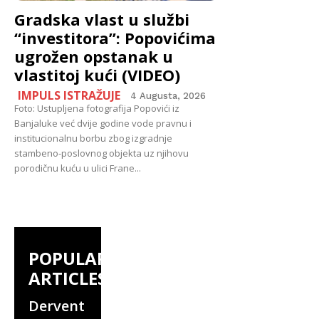
Gradska vlast u službi
“investitora”: Popovićima
ugrožen opstanak u
vlastitoj kući (VIDEO)
IMPULS ISTRAŽUJE
4 Augusta, 2026
Foto: Ustupljena fotografija Popovići iz
Banjaluke već dvije godine vode pravnu i
institucionalnu borbu zbog izgradnje
stambeno-poslovnog objekta uz njihovu
porodičnu kuću u ulici Frane...
POPULAR
ARTICLES
Dervent