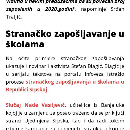
vidimo u nekim preduzećima da su povećali broj
zaposlenih u 2020.godini
”, napominje Srđan
Traljić.
Stranačko zapošljavanje u
školama
Na očite primjere stranačkog zapošljavanja
ukazuje i novinar i aktivista Stefan Blagić. Blagić je
u serijalu tekstova na portalu infoveza istražio
procese
stranačkog zapošljavanja u školama u
Republici Srpskoj
.
Slučaj Nade Vasiljević
, učiteljice iz Banjaluke
kojoj je u zamjenu za posao traženo da se priključi
stranci Ujedinjena Srpska, kao i da radi tokom
izborne kampanje za pomenutu stranku, otkrio je