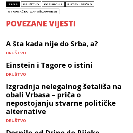
TAGS
DRUŠTVO
KORUPCIJA
PUTEVI BRČKO
STRANAČKO ZAPOŠLJAVANJE
POVEZANE VIJESTI
A šta kada nije do Srba, a?
DRUŠTVO
Einstein i Tagore o istini
DRUŠTVO
Izgradnja nelegalnog šetališa na
obali Vrbasa – priča o
nepostojanju stvarne političke
alternative
DRUŠTVO
Desnilo od Drine do Rijeke