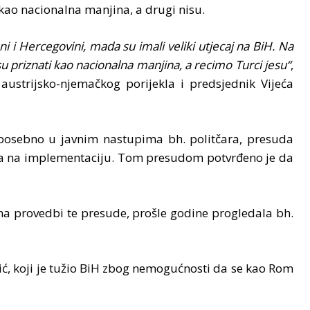
kao nacionalna manjina, a drugi nisu.
i i Hercegovini, mada su imali veliki utjecaj na BiH. Na
isu priznati kao nacionalna manjina, a recimo Turci jesu“
,
ustrijsko-njemačkog porijekla i predsjednik Vijeća
 posebno u javnim nastupima bh. politčara, presuda
čeka na implementaciju. Tom presudom potvrđeno je da
na provedbi te presude, prošle godine progledala bh.
ić, koji je tužio BiH zbog nemogućnosti da se kao Rom