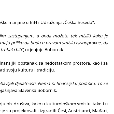
češke manjine u BiH i Udruženja „Češka Beseda“.
vojim zastupanjem, a onda možete tek misliti kako je
maju priliku da budu u pravom smislu ravnopravne, da
trebala biti“
, ocjenjuje Bobornik.
nansijki opstanak, sa nedostatkom prostora, kao i sa
i svoju kulturu i tradiciju.
vljali djelatnosti. Nema ni finansijsku podršku. To se
bjašnjava Slavenka Bobornik.
oju bh. društva, kako u kulturološkom smislu, tako i u
 su projektovali i izgradili Česi, Austrijanci, Mađari,