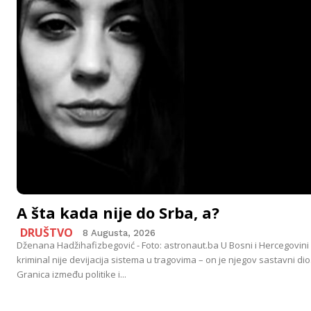
A šta kada nije do Srba, a?
DRUŠTVO
8 Augusta, 2026
Dženana Hadžihafizbegović - Foto: astronaut.ba U Bosni i Hercegovini
kriminal nije devijacija sistema u tragovima – on je njegov sastavni dio
Granica između politike i...