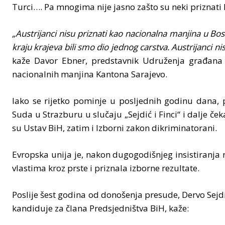
Turci…. Pa mnogima nije jasno zašto su neki priznati 
„Austrijanci nisu priznati kao nacionalna manjina u Bosn
kraju krajeva bili smo dio jednog carstva. Austrijanci n
kaže Davor Ebner, predstavnik Udruženja građana a
nacionalnih manjina Kantona Sarajevo.
Iako se rijetko pominje u posljednih godinu dana,
Suda u Strazburu u slučaju „Sejdić i Finci“ i dalje 
su Ustav BiH, zatim i Izborni zakon dikriminatorani.
Evropska unija je, nakon dugogodišnjeg insistiranja 
vlastima kroz prste i priznala izborne rezultate.
Poslije šest godina od donošenja presude, Dervo Sejd
kandiduje za člana Predsjedništva BiH, kaže: