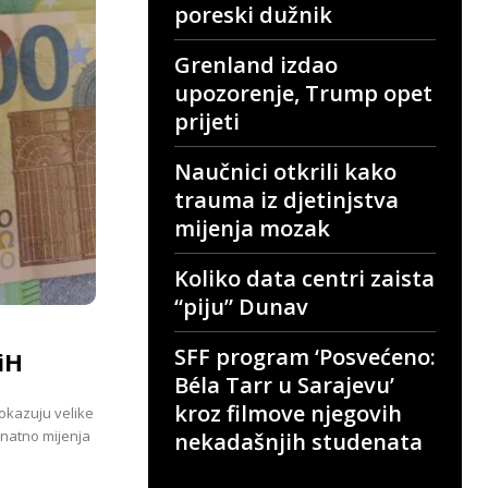
poreski dužnik
Grenland izdao
upozorenje, Trump opet
prijeti
Naučnici otkrili kako
trauma iz djetinjstva
mijenja mozak
Koliko data centri zaista
“piju” Dunav
SFF program ‘Posvećeno:
iH
Béla Tarr u Sarajevu’
kroz filmove njegovih
pokazuju velike
znatno mijenja
nekadašnjih studenata