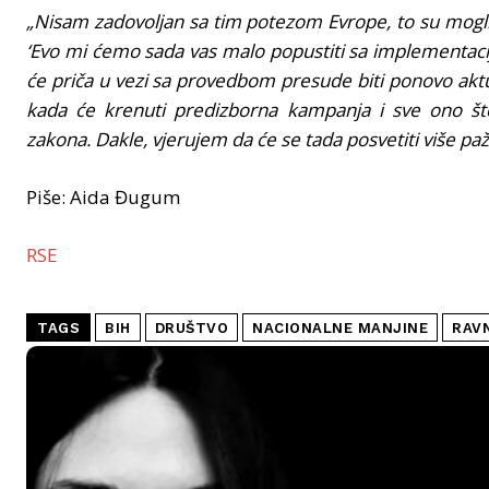
„Nisam zadovoljan sa tim potezom Evrope, to su mogli uč
‘Evo mi ćemo sada vas malo popustiti sa implementacij
će priča u vezi sa provedbom presude biti ponovo ak
kada će krenuti predizborna kampanja i sve ono što
zakona. Dakle, vjerujem da će se tada posvetiti više paž
Piše: Aida Đugum
RSE
TAGS
BIH
DRUŠTVO
NACIONALNE MANJINE
RAV