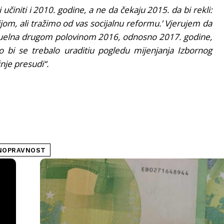
initi i 2010. godine, a ne da čekaju 2015. da bi rekli:
om, ali tražimo od vas socijalnu reformu.’ Vjerujem da
tuelna drugom polovinom 2016, odnosno 2017. godine,
 bi se trebalo uraditiu pogledu mijenjanja Izbornog
nje presudi“.
NOPRAVNOST