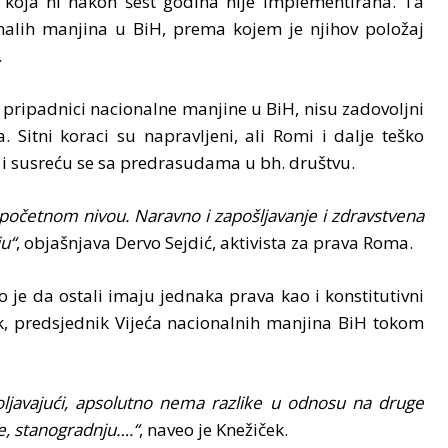
, koja ni nakon šest godina nije implementirana. Ta
ionalih manjina u BiH, prema kojem je njihov položaj
.
ao pripadnici nacionalne manjine u BiH, nisu zadovoljni
Sitni koraci su napravljeni, ali Romi i dalje teško
 i susreću se sa predrasudama u bh. društvu.
 početnom nivou. Naravno i zapošljavanje i zdravstvena
ju“
, objašnjava Dervo Sejdić, aktivista za prava Roma.
je da ostali imaju jednaka prava kao i konstitutivni
, predsjednik Vijeća nacionalnih manjina BiH tokom
oljavajući, apsolutno nema razlike u odnosu na druge
e, stanogradnju….“
, naveo je Knežiček.