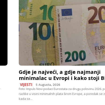
Gdje je najveći, a gdje najmanji
minimalac u Evropi i kako stoji B
VIJESTI
5 Augusta, 2026
.
Foto: Impuls Novi podaci Eurostata za drugu polovinu 2026. 
razlike u visini minimalnih plata širom Evrope, a poredak se 
kada se...