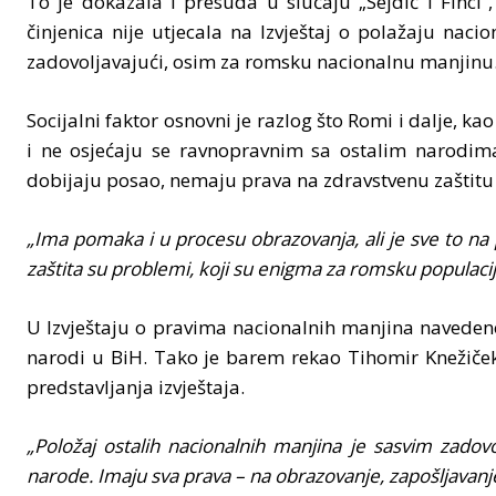
To je dokazala i presuda u slučaju „Sejdić i Finci“
činjenica nije utjecala na Izvještaj o polažaju nac
zadovoljavajući, osim za romsku nacionalnu manjinu
Socijalni faktor osnovni je razlog što Romi i dalje, k
i ne osjećaju se ravnopravnim sa ostalim narodima. 
dobijaju posao, nemaju prava na zdravstvenu zaštitu
„Ima pomaka i u procesu obrazovanja, ali je sve to na
zaštita su problemi, koji su enigma za romsku populaci
U Izvještaju o pravima nacionalnih manjina navedeno 
narodi u BiH. Tako je barem rekao Tihomir Knežiček
predstavljanja izvještaja.
„Položaj ostalih nacionalnih manjina je sasvim zadov
narode. Imaju sva prava – na obrazovanje, zapošljavanj