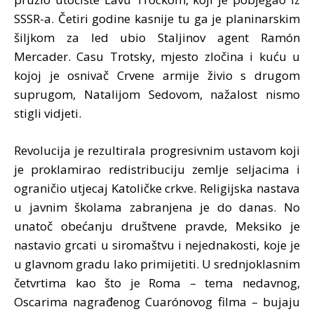
SSSR-a. Četiri godine kasnije tu ga je planinarskim
šiljkom za led ubio Staljinov agent Ramón
Mercader. Casu Trotsky, mjesto zločina i kuću u
kojoj je osnivač Crvene armije živio s drugom
suprugom, Natalijom Sedovom, nažalost nismo
stigli vidjeti.
Revolucija je rezultirala progresivnim ustavom koji
je proklamirao redistribuciju zemlje seljacima i
ograničio utjecaj Katoličke crkve. Religijska nastava
u javnim školama zabranjena je do danas. No
unatoč obećanju društvene pravde, Meksiko je
nastavio grcati u siromaštvu i nejednakosti, koje je
u glavnom gradu lako primijetiti. U srednjoklasnim
četvrtima kao što je Roma – tema nedavnog,
Oscarima nagrađenog Cuarónovog filma – bujaju