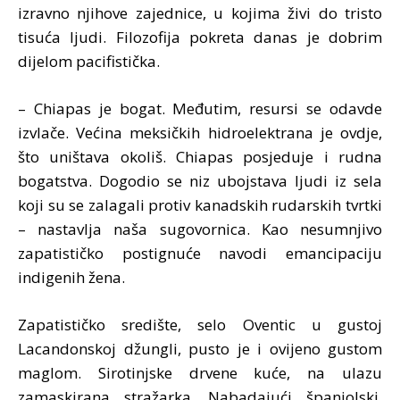
izravno njihove zajednice, u kojima živi do tristo
tisuća ljudi. Filozofija pokreta danas je dobrim
dijelom pacifistička.
– Chiapas je bogat. Međutim, resursi se odavde
izvlače. Većina meksičkih hidroelektrana je ovdje,
što uništava okoliš. Chiapas posjeduje i rudna
bogatstva. Dogodio se niz ubojstava ljudi iz sela
koji su se zalagali protiv kanadskih rudarskih tvrtki
– nastavlja naša sugovornica. Kao nesumnjivo
zapatističko postignuće navodi emancipaciju
indigenih žena.
Zapatističko središte, selo Oventic u gustoj
Lacandonskoj džungli, pusto je i ovijeno gustom
maglom. Sirotinjske drvene kuće, na ulazu
zamaskirana stražarka. Nabadajući španjolski,