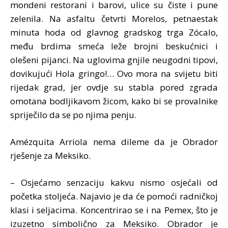
mondeni restorani i barovi, ulice su čiste i pune
zelenila. Na asfaltu četvrti Morelos, petnaestak
minuta hoda od glavnog gradskog trga Zócalo,
među brdima smeća leže brojni beskućnici i
olešeni pijanci. Na uglovima gnjile neugodni tipovi,
dovikujući Hola gringo!… Ovo mora na svijetu biti
rijedak grad, jer ovdje su stabla pored zgrada
omotana bodljikavom žicom, kako bi se provalnike
spriječilo da se po njima penju.
Amézquita Arriola nema dileme da je Obrador
rješenje za Meksiko.
– Osjećamo senzaciju kakvu nismo osjećali od
početka stoljeća. Najavio je da će pomoći radničkoj
klasi i seljacima. Koncentrirao se i na Pemex, što je
izuzetno simbolično za Meksiko. Obrador je