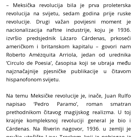
– Meksička revolucija bila je prva proleterska
revolucija na svijetu, sedam godina prije ruske
revolucije. Drugi važan povijesni moment je
nacionalizacija naftne industrije, koju je 1936.
izvršio predsjednik Lázaro Cárdenas, prkoseći
američkom i britanskom kapitalu – govori nam
Roberto Amézquita Arriola, jedan od urednika
‘Circulo de Poesia’, časopisa koji se ubraja među
najznačajnije pjesničke publikacije u čitavom
hispanofonom svijetu.
Na temu Meksičke revolucije je, inače, Juan Rulfo
napisao ‘Pedro Paramo’, roman smatran
prethodnikom čitavog magijskog realizma. U toj
krajnje kompleksnoj revoluciji general je bio i
Cárdenas. Na Riverin nagovor, 1936. u zemlji je
pružio utočište Lavu Trockom, koji je pobjegao iz