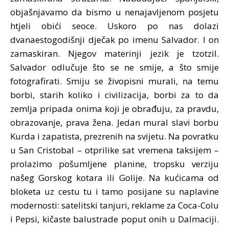
objašnjavamo da bismo u nenajavljenom posjetu
htjeli obići seoce. Uskoro po nas dolazi
dvanaestogodišnji dječak po imenu Salvador. I on
zamaskiran. Njegov materinji jezik je tzotzil.
Salvador odlučuje što se ne smije, a što smije
fotografirati. Smiju se živopisni murali, na temu
borbi, starih koliko i civilizacija, borbi za to da
zemlja pripada onima koji je obrađuju, za pravdu,
obrazovanje, prava žena. Jedan mural slavi borbu
Kurda i zapatista, prezrenih na svijetu. Na povratku
u San Cristobal – otprilike sat vremena taksijem –
prolazimo pošumljene planine, tropsku verziju
našeg Gorskog kotara ili Golije. Na kućicama od
bloketa uz cestu tu i tamo posijane su naplavine
modernosti: satelitski tanjuri, reklame za Coca-Colu
i Pepsi, kičaste balustrade poput onih u Dalmaciji.