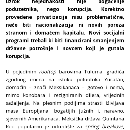
uzrok nejednakosti nije bogaćenje
poduzetnika, nego korupcija. Korektno
provedene privatizacije nisu problematične,
neće biti nacionalizacija ni novih poreza
stranom i domaćem kapitalu. Novi socijalni
programi trebali bi biti financirani smanjenjem
državne potrošnje i novcem koji je gutala
korupcija.
U pojedinim
rooftop
barovima Tuluma, gradića
zgodnog imena na istoku poluotoka Yucatán,
domaćih – znači Meksikanaca – gotovo i nema,
mimo konobara i rezigniranih dilera, vrijednih
sažaljenja. Na plesnim podijima strasti iživljava
masa Europljana, bogatijih južnih i, naravno,
sjevernih Amerikanaca. Meksička država Quintana
Roo popularno je odredište za
spring breakove
,