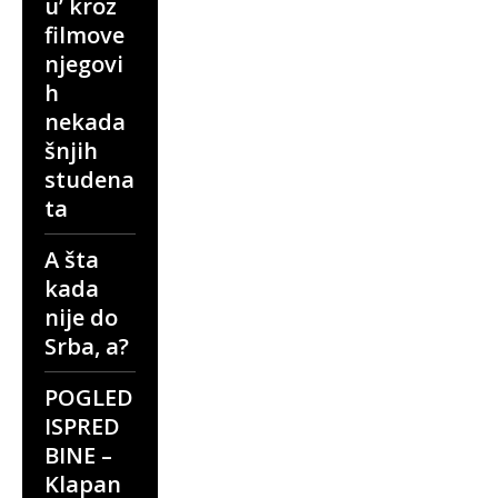
u’ kroz
filmove
njegovi
h
nekada
šnjih
studena
ta
A šta
kada
nije do
Srba, a?
POGLED
ISPRED
BINE –
Klapan