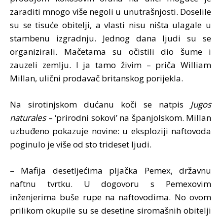
zaraditi mnogo više negoli u unutrašnjosti. Doselile
su se tisuće obitelji, a vlasti nisu ništa ulagale u
stambenu izgradnju. Jednog dana ljudi su se
organizirali. Mačetama su očistili dio šume i
zauzeli zemlju. I ja tamo živim – priča William
Millan, ulični prodavač britanskog porijekla.
Na sirotinjskom dućanu koči se natpis
Jugos
naturales
– ‘prirodni sokovi’ na španjolskom. Millan
uzbuđeno pokazuje novine: u eksploziji naftovoda
poginulo je više od sto trideset ljudi.
– Mafija desetljećima pljačka Pemex, državnu
naftnu tvrtku. U dogovoru s Pemexovim
inženjerima buše rupe na naftovodima. No ovom
prilikom okupile su se desetine siromašnih obitelji