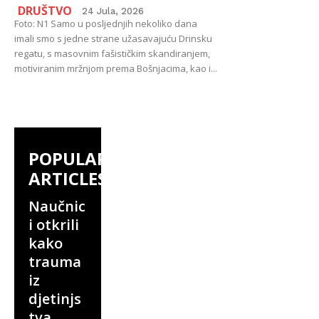
DRUŠTVO
24 Jula, 2026
Foto: N1 Samo u posljednjih nekoliko dana
imali smo s jedne strane užasavajuću Drinsku
regatu, s masovnim fašističkim skandiranjem,
motiviranim mržnjom prema Bošnjacima, kao i...
POPULAR
ARTICLES
Naučnic
i otkrili
kako
trauma
iz
djetinjs
tva