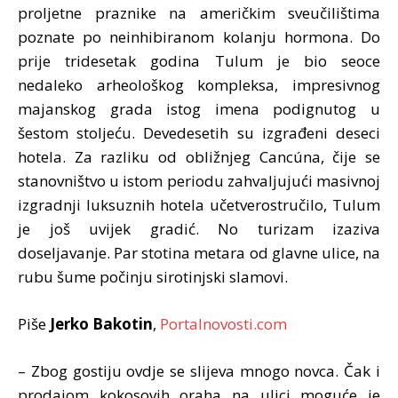
proljetne praznike na američkim sveučilištima
poznate po neinhibiranom kolanju hormona. Do
prije tridesetak godina Tulum je bio seoce
nedaleko arheološkog kompleksa, impresivnog
majanskog grada istog imena podignutog u
šestom stoljeću. Devedesetih su izgrađeni deseci
hotela. Za razliku od obližnjeg Cancúna, čije se
stanovništvo u istom periodu zahvaljujući masivnoj
izgradnji luksuznih hotela učetverostručilo, Tulum
je još uvijek gradić. No turizam izaziva
doseljavanje. Par stotina metara od glavne ulice, na
rubu šume počinju sirotinjski slamovi.
Piše
Jerko Bakotin
,
Portalnovosti.com
– Zbog gostiju ovdje se slijeva mnogo novca. Čak i
prodajom kokosovih oraha na ulici moguće je