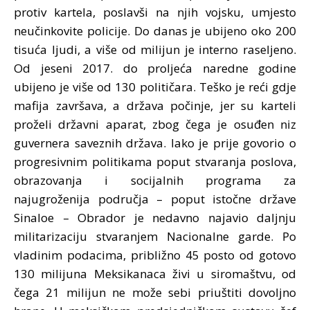
protiv kartela, poslavši na njih vojsku, umjesto
neučinkovite policije. Do danas je ubijeno oko 200
tisuća ljudi, a više od milijun je interno raseljeno.
Od jeseni 2017. do proljeća naredne godine
ubijeno je više od 130 političara. Teško je reći gdje
mafija završava, a država počinje, jer su karteli
proželi državni aparat, zbog čega je osuđen niz
guvernera saveznih država. Iako je prije govorio o
progresivnim politikama poput stvaranja poslova,
obrazovanja i socijalnih programa za
najugroženija područja – poput istočne države
Sinaloe – Obrador je nedavno najavio daljnju
militarizaciju stvaranjem Nacionalne garde. Po
vladinim podacima, približno 45 posto od gotovo
130 milijuna Meksikanaca živi u siromaštvu, od
čega 21 milijun ne može sebi priuštiti dovoljno