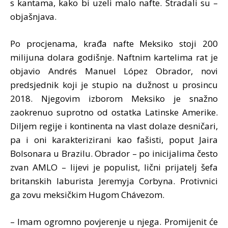
s kantama, kako bi uzeli malo nafte. Stradali su –
objašnjava.
Po procjenama, krađa nafte Meksiko stoji 200
milijuna dolara godišnje. Naftnim kartelima rat je
objavio Andrés Manuel López Obrador, novi
predsjednik koji je stupio na dužnost u prosincu
2018. Njegovim izborom Meksiko je snažno
zaokrenuo suprotno od ostatka Latinske Amerike.
Diljem regije i kontinenta na vlast dolaze desničari,
pa i oni karakterizirani kao fašisti, poput Jaira
Bolsonara u Brazilu. Obrador – po inicijalima često
zvan AMLO – lijevi je populist, lični prijatelj šefa
britanskih laburista Jeremyja Corbyna. Protivnici
ga zovu meksičkim Hugom Chávezom.
– Imam ogromno povjerenje u njega. Promijenit će