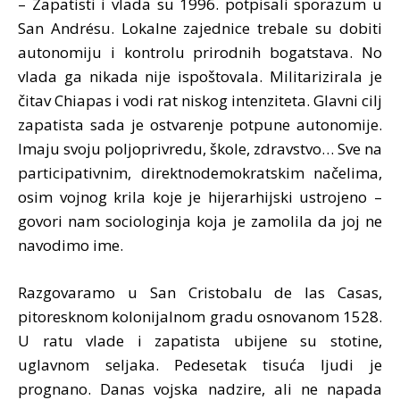
– Zapatisti i vlada su 1996. potpisali sporazum u
San Andrésu. Lokalne zajednice trebale su dobiti
autonomiju i kontrolu prirodnih bogatstava. No
vlada ga nikada nije ispoštovala. Militarizirala je
čitav Chiapas i vodi rat niskog intenziteta. Glavni cilj
zapatista sada je ostvarenje potpune autonomije.
Imaju svoju poljoprivredu, škole, zdravstvo… Sve na
participativnim, direktnodemokratskim načelima,
osim vojnog krila koje je hijerarhijski ustrojeno –
govori nam sociologinja koja je zamolila da joj ne
navodimo ime.
Razgovaramo u San Cristobalu de las Casas,
pitoresknom kolonijalnom gradu osnovanom 1528.
U ratu vlade i zapatista ubijene su stotine,
uglavnom seljaka. Pedesetak tisuća ljudi je
prognano. Danas vojska nadzire, ali ne napada