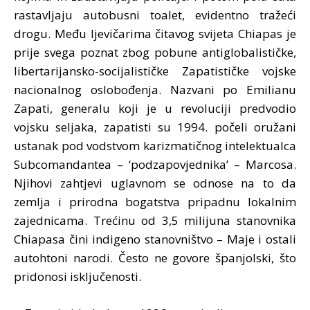
rastavljaju autobusni toalet, evidentno tražeći
drogu. Među ljevičarima čitavog svijeta Chiapas je
prije svega poznat zbog pobune antiglobalističke,
libertarijansko-socijalističke Zapatističke vojske
nacionalnog oslobođenja. Nazvani po Emilianu
Zapati, generalu koji je u revoluciji predvodio
vojsku seljaka, zapatisti su 1994. počeli oružani
ustanak pod vodstvom karizmatičnog intelektualca
Subcomandantea – ‘podzapovjednika’ – Marcosa.
Njihovi zahtjevi uglavnom se odnose na to da
zemlja i prirodna bogatstva pripadnu lokalnim
zajednicama. Trećinu od 3,5 milijuna stanovnika
Chiapasa čini indigeno stanovništvo – Maje i ostali
autohtoni narodi. Često ne govore španjolski, što
pridonosi isključenosti.