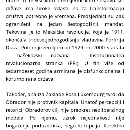
hrane. U meksičkom predsjedničkom sustavu šef
države ima široke ovlasti, no za transformaciju
društva potrebno je vremena. Predsjednici su pak
ograničeni na jedan šestogodišnji mandat.
Tekovina je to Meksičke revolucije, koja je 1911.
okončala tridesetjednogodišnju vladavina Porfirija
Díaza. Potom je zemljom od 1929. do 2000. vladala
– hašekovski nazvana – Institucionalna
revolucionarna stranka (PRI). U tih više od
sedamdeset godina armirana je disfunkcionalna i
korumpirana država.
Također, analiza Zaklade Rosa Luxemburg tvrdi da
Obrador nije protivnik kapitala. Unatoč percepciji i
retorici, Obradorov cilj nije preokret neoliberalnog
modela. Po njemu, uzrok nejednakosti nije
bogaćenje poduzetnika, nego korupcija. Korektno