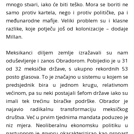
mnogo stvari, iako će biti teško. Mora se boriti ne
samo protiv kartela, nego i protiv političke, pa i
međunarodne mafije. Veliki problem su i klasne
razlike, koje potječu još od kolonizacije – dodaje
Millan.
Meksikanci diljem zemlje izražavali su nam
oduševljenje i zanos Obradorom. Pobijedio je u 31
od 32 meksičke države, s ukupno rekordnih 53
posto glasova. To je značajno u sistemu u kojem se
predsjednik bira u jednom krugu, relativnom
većinom, pa su neki postajali šefom države iako su
imali tek trećinu biračke podrške. Obrador je
najavio radikalnu transformaciju meksičkog
društva. Već u prvim tjednima mandata poduzeo je
niz mjera. Neoliberalnu ekonomsku politiku u
nastupnom je govoru okarakterizirao kao propast