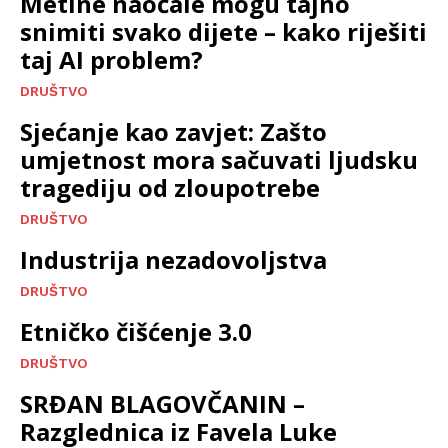
Metine naočale mogu tajno
snimiti svako dijete – kako riješiti
taj AI problem?
DRUŠTVO
Sjećanje kao zavjet: Zašto
umjetnost mora sačuvati ljudsku
tragediju od zloupotrebe
DRUŠTVO
Industrija nezadovoljstva
DRUŠTVO
Etničko čišćenje 3.0
DRUŠTVO
SRĐAN BLAGOVČANIN –
Razglednica iz Favela Luke