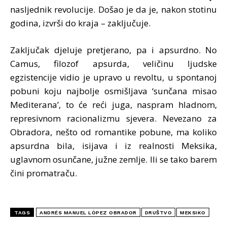
nasljednik revolucije. Došao je da je, nakon stotinu
godina, izvrši do kraja – zaključuje.
Zaključak djeluje pretjerano, pa i apsurdno. No
Camus, filozof apsurda, veličinu ljudske
egzistencije vidio je upravo u revoltu, u spontanoj
pobuni koju najbolje osmišljava ‘sunčana misao
Mediterana’, to će reći juga, naspram hladnom,
represivnom racionalizmu sjevera. Nevezano za
Obradora, nešto od romantike pobune, ma koliko
apsurdna bila, isijava i iz realnosti Meksika,
uglavnom osunčane, južne zemlje. Ili se tako barem
čini promatraču.
TAGS
ANDRÉS MANUEL LÓPEZ OBRADOR
DRUŠTVO
MEKSIKO