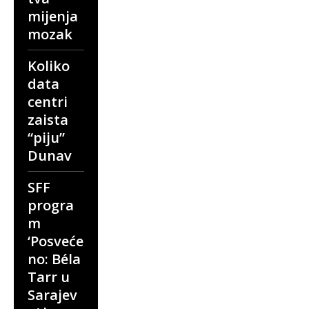
mijenja
mozak
Koliko
data
centri
zaista
“piju”
Dunav
SFF
progra
m
‘Posveće
no: Béla
Tarr u
Sarajev