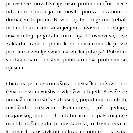
provedene privatizacije nisu problematične, neće
biti nacionalizacija ni novih poreza stranom i
domaćem kapitalu. Novi socijalni programi trebali
bi biti financirani smanjenjem državne potrošnje i
novcem koji je gutala korupcija. U osnovi se, piše
Zaklada, radi o političkom moralizmu ‘koji sve
probleme zemlje svodi na etička pitanja’. Potrebni
su dakle samo pošteni političari i svi problemi su
riješeni.
Chiapas je najsiromašnija meksička država. Tri
četvrtine stanovništva ovdje živi u bijedi. Previše ne
pomažu ni turističke atrakcije, poput impozantnih,
mističnih ruševina Palenquea, još jednog
majanskog grada. U autobusima je pak moguće
osjetiti dašak rata protiv kartela, u trenucima u
kojima ih zaustavljaju policajci i potom pola sata