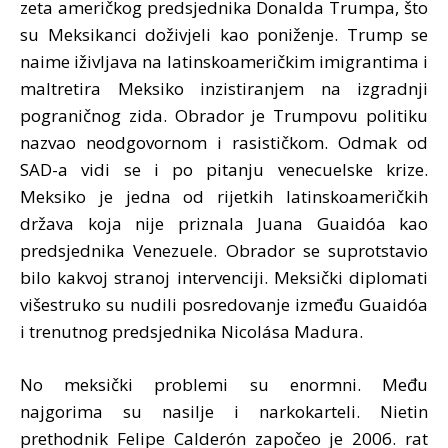
zeta američkog predsjednika Donalda Trumpa, što
su Meksikanci doživjeli kao poniženje. Trump se
naime iživljava na latinskoameričkim imigrantima i
maltretira Meksiko inzistiranjem na izgradnji
pograničnog zida. Obrador je Trumpovu politiku
nazvao neodgovornom i rasističkom. Odmak od
SAD-a vidi se i po pitanju venecuelske krize.
Meksiko je jedna od rijetkih latinskoameričkih
država koja nije priznala Juana Guaidóa kao
predsjednika Venezuele. Obrador se suprotstavio
bilo kakvoj stranoj intervenciji. Meksički diplomati
višestruko su nudili posredovanje između Guaidóa
i trenutnog predsjednika Nicolása Madura.
No meksički problemi su enormni. Među
najgorima su nasilje i narkokarteli. Nietin
prethodnik Felipe Calderón započeo je 2006. rat