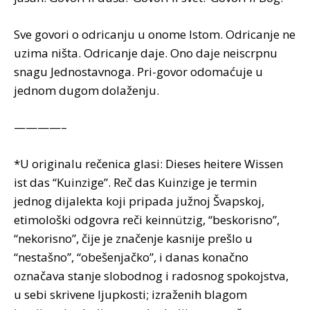
Sve govori o odricanju u onome Istom. Odricanje ne
uzima ništa. Odricanje daje. Ono daje neiscrpnu
snagu Jednostavnoga. Pri-govor odomaćuje u
jednom dugom dolaženju.
————–
*U originalu rečenica glasi: Dieses heitere Wissen
ist das “Kuinzige”. Reč das Kuinzige je termin
jednog dijalekta koji pripada južnoj Švapskoj,
etimološki odgovra reči keinnützig, “beskorisno”,
“nekorisno”, čije je značenje kasnije prešlo u
“nestašno”, “obešenjačko”, i danas konačno
označava stanje slobodnog i radosnog spokojstva,
u sebi skrivene ljupkosti; izraženih blagom