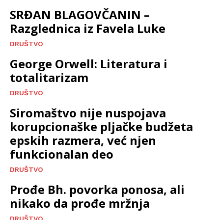
SRĐAN BLAGOVČANIN –
Razglednica iz Favela Luke
DRUŠTVO
George Orwell: Literatura i
totalitarizam
DRUŠTVO
Siromaštvo nije nuspojava
korupcionaške pljačke budžeta
epskih razmera, već njen
funkcionalan deo
DRUŠTVO
Prođe Bh. povorka ponosa, ali
nikako da prođe mržnja
DRUŠTVO