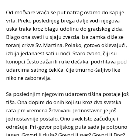
Od močvare vraća se put natrag ovamo do kapije
vrta. Preko poslednjeg brega dalje vodi njegova
uska traka kroz blagu udolinu do gradskog zida.
Blago ona svetli u sjaju zvezda. Iza zamka diže se
toranj crkve Sv. Martina. Polako, gotovo oklevajući,
izbija jedanaest sati u noći. Staro zvono, čiji su
konopci često zažarili ruke dečaka, podrhtava pod
udarcima satnog čekića, čije tmurno-šaljivo lice
niko ne zaboravlja.
Sa poslednjim njegovim udarcem tišina postaje još
tiša. Ona dopire do onih koji su kroz dva svetska
rata pre vremena žrtvovani. Jednostavno je još
jednostavnije postalo. Ono uvek Isto začuđuje i
odrešuje. Pri-govor poljskog puta sada je potpuno
jasan. Govori li duša? Govori li svet? Govori li Bog?