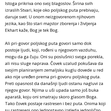
Istoga prikriva ono svoj blagoslov. Širina svih
izraslih Stvari, koje oko poljskog puta prebivaju,
daruje svet. U onom neizgovorenom njihovom
jezika, kao što stari majstor zborenja i življenja
Ekhart kaže, Bog je tek Bog.
Ali pri-govor poljskog puta govori samo dok
postoje ljudi, koji, rođeni u njegovom vazduhu,
mogu da ga čuju. Oni su poslušnici svoga porekla,
ali nisu sluge naprava. Čovek uzalud pokušava da
svojim planiranjem zemaljsku kuglu dovede u red
ako nije uređen prema pri-govoru poljskog puta.
Preti opasnost da današnji ljudi ostanu nagluvi za
njegov govor. Njima u uši upada samo još buka
aparatâ, koju oni smatraju skoro glasom Boga.
Tako čovek postaje rastresen i bez puta. Onima koji
su rastreseni ono Jednostavno izgleda jednolično.