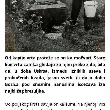
Od kapije vrta proteže se on ka močvari. Stare
lipe vrta zamka gledaju za njim preko zida, bilo
da, u doba Uskrsa, između izniklih useva i
probuđenih livada, jasno svetli, ili da u doba
Božića pod snežnim nanosima iščezava iza
najbližeg brežuljka.
Od poljskog krsta savija on ka šumi. Na njenoj ivici