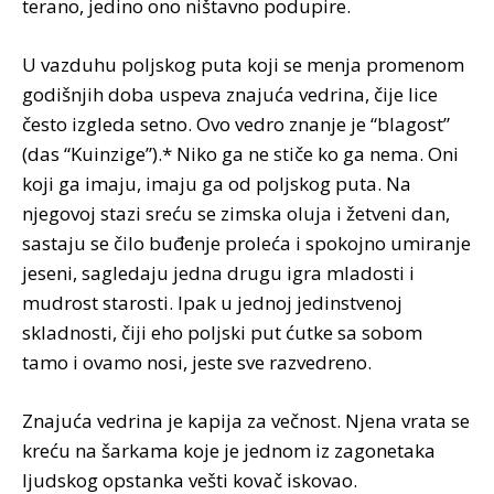
terano, jedino ono ništavno podupire.
U vazduhu poljskog puta koji se menja promenom
godišnjih doba uspeva znajuća vedrina, čije lice
često izgleda setno. Ovo vedro znanje je “blagost”
(das “Kuinzige”).* Niko ga ne stiče ko ga nema. Oni
koji ga imaju, imaju ga od poljskog puta. Na
njegovoj stazi sreću se zimska oluja i žetveni dan,
sastaju se čilo buđenje proleća i spokojno umiranje
jeseni, sagledaju jedna drugu igra mladosti i
mudrost starosti. Ipak u jednoj jedinstvenoj
skladnosti, čiji eho poljski put ćutke sa sobom
tamo i ovamo nosi, jeste sve razvedreno.
Znajuća vedrina je kapija za večnost. Njena vrata se
kreću na šarkama koje je jednom iz zagonetaka
ljudskog opstanka vešti kovač iskovao.