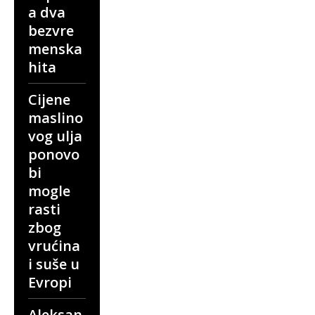
a dva
bezvre
menska
hita
Cijene
maslino
vog ulja
ponovo
bi
mogle
rasti
zbog
vrućina
i suše u
Evropi
Aleksan