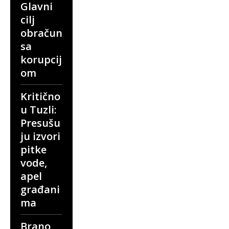
Glavni
cilj
obračun
sa
korupcij
om
Kritično
u Tuzli:
Presušu
ju izvori
pitke
vode,
apel
građani
ma
Brano