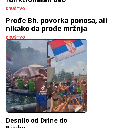
DRUŠTVO
Prođe Bh. povorka ponosa, ali
nikako da prođe mržnja
DRUŠTVO
Desnilo od Drine do
Rijeke