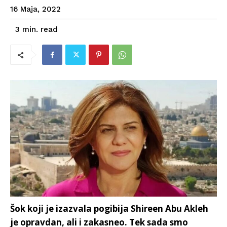
16 Maja, 2022
read
3
min.
Šok koji je izazvala pogibija Shireen Abu Akleh
je opravdan, ali i zakasneo. Tek sada smo