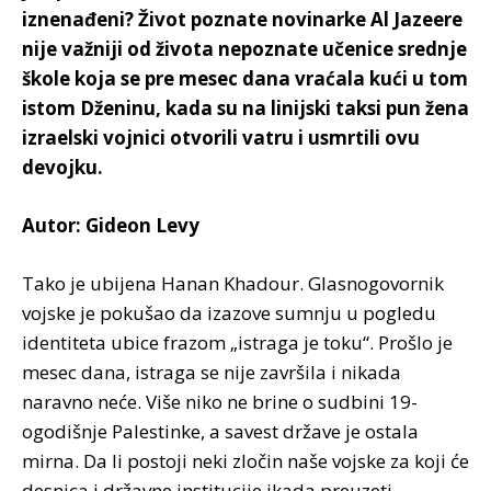
iznenađeni? Život poznate novinarke Al Jazeere
nije važniji od života nepoznate učenice srednje
škole koja se pre mesec dana vraćala kući u tom
istom Dženinu, kada su na linijski taksi pun žena
izraelski vojnici otvorili vatru i usmrtili ovu
devojku.
Autor: Gideon Levy
Tako je ubijena Hanan Khadour. Glasnogovornik
vojske je pokušao da izazove sumnju u pogledu
identiteta ubice frazom „istraga je toku“. Prošlo je
mesec dana, istraga se nije završila i nikada
naravno neće. Više niko ne brine o sudbini 19-
ogodišnje Palestinke, a savest države je ostala
mirna. Da li postoji neki zločin naše vojske za koji će
desnica i državne institucije ikada preuzeti