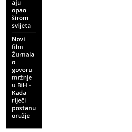
aju
opao
širom
svijeta
Novi
film
Žurnala
o
govoru
mržnje
u BiH –
Kada
riječi
postanu
oružje