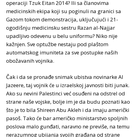
operaciji Tzuk Eitan 2014? Ili sa članovima
medicinskih ekipa koji su poginuli na granici sa
Gazom tokom demonstracija, uključujući i 21-
ogodišnju medicinsku sestru Razan al-Najjar
upadljivo odevenu u belu uniformu? Niko nije
kažnjen. Sve optužbe nestaju pod plaštom
automatskog imuniteta za sve postupke naših
obožavanih vojnika.
Čak i da se pronađe snimak ubistva novinarke Al
Jazeere, taj vojnik će u izraelskoj javnosti biti junak.
Ako su nevini Palestinci već osuđeni na odstrel od
strane naše vojske, bolje im je da budu poznati kao
što je to bila Shireen Abu Akleh i da imaju američki
pasoš. Tako će bar američko ministarstvo spoljnih
poslova malo gunđati, naravno ne previše, na temu
nerazumnog ubijanja svojih građana od strane