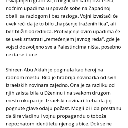
osvajanjem gradova, izbegličkih kampova i sela,
noćnim upadima u spavaće sobe na Zapadnoj
obali, sa razlogom i bez razloga. Vojni izveštači će
uvek reći da je to bilo „hapšenje traženih lica“, ali
bez bližih odrednica. Protivljenje ovim upadima će
se uvek smatrati „remećenjem javnog reda“, gde je
vojsci dozvoljeno sve a Palestincima ništa, posebno
ne da se bune.
Shireen Abu Aklah je poginula kao heroj na
radnom mestu. Bila je hrabrija novinarka od svih
izraelskih novinara zajedno. Ona je za razliku od
njih zaista bila u Dženinu i na svakom drugom
mestu okupacije. Izraelski novinari treba da joj
pognute glave odaju počast. Mogli bi i da prestanu
da šire vladinu i vojnu propagandu o tobože
nepoznatom identitetu njenog ubice. Dok se ne