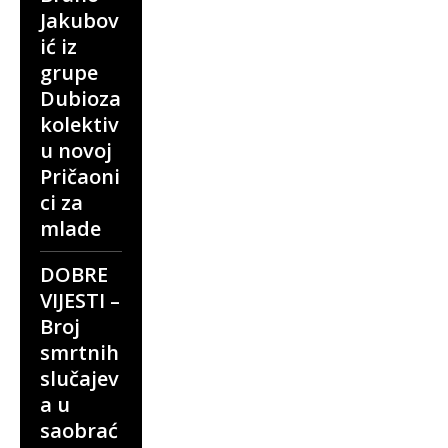
Jakubov
ić iz
grupe
Dubioza
kolektiv
u novoj
Pričaoni
ci za
mlade
DOBRE
VIJESTI –
Broj
smrtnih
slučajev
a u
saobrać