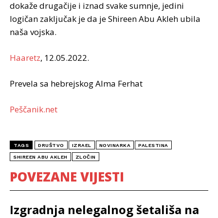
dokaže drugačije i iznad svake sumnje, jedini
logičan zaključak je da je Shireen Abu Akleh ubila
naša vojska.
Haaretz
, 12.05.2022.
Prevela sa hebrejskog Alma Ferhat
Peščanik.net
TAGS
DRUŠTVO
IZRAEL
NOVINARKA
PALESTINA
SHIREEN ABU AKLEH
ZLOČIN
POVEZANE VIJESTI
Izgradnja nelegalnog šetališa na