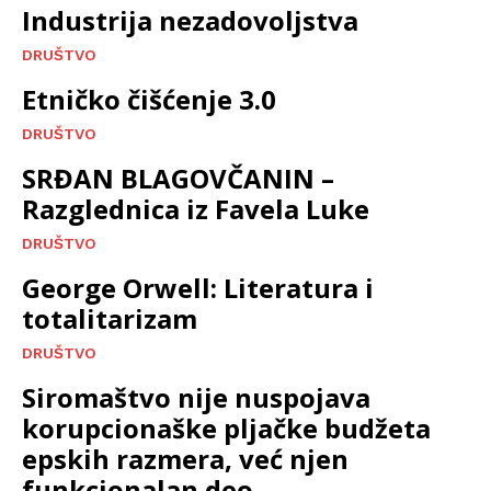
Industrija nezadovoljstva
DRUŠTVO
Etničko čišćenje 3.0
DRUŠTVO
SRĐAN BLAGOVČANIN –
Razglednica iz Favela Luke
DRUŠTVO
George Orwell: Literatura i
totalitarizam
DRUŠTVO
Siromaštvo nije nuspojava
korupcionaške pljačke budžeta
epskih razmera, već njen
funkcionalan deo