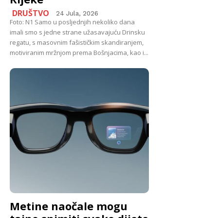
DRUŠTVO
24 Jula, 2026
Foto: N1 Samo u posljednjih nekoliko dana
imali smo s jedne strane užasavajuću Drinsku
regatu, s masovnim fašističkim skandiranjem,
motiviranim mržnjom prema Bošnjacima, kao i...
Metine naočale mogu