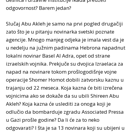
odgovornost? Barem jedan?
Slučaj Abu Akleh je samo na prvi pogled drugačiji
zato što je u pitanju novinarka svetski poznate
agencije. Mnogo manjeg odjeka je imala vest da je
u nedelju na južnim padinama Hebrona napadnut
lokalni novinar Basel Al Adra, opet od strane
izraelskih vojnika. Prekjuče su dvojica Izraelaca za
napad na novinare tokom prošlogodišnje vojne
operacije Shomer Homot dobili zatvorsku kaznu u
trajanju od 22 meseca. Koja kazna će biti izrečena
vojnicima ako se dokaže da su ubili Shireen Abu
Akleh? Koja kazna će uslediti za onoga koji je
odlučio da bombarduje zgradu Associated Pressa
u Gazi prošle godine? Da li će za to neko
odgovarati? I šta je sa 13 novinara koji su ubijeni u