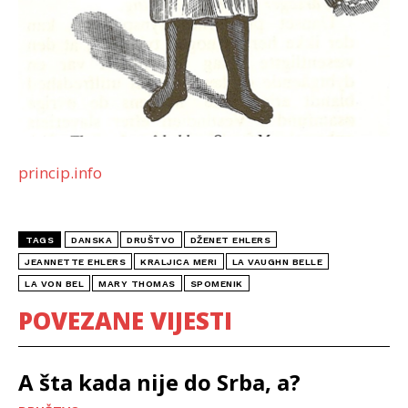
princip.info
TAGS
DANSKA
DRUŠTVO
DŽENET EHLERS
JEANNETTE EHLERS
KRALJICA MERI
LA VAUGHN BELLE
LA VON BEL
MARY THOMAS
SPOMENIK
POVEZANE VIJESTI
A šta kada nije do Srba, a?