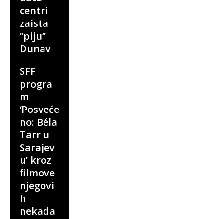
centri
zaista
“piju”
Dunav
SFF
progra
m
‘Posveće
no: Béla
Tarr u
Sarajev
u’ kroz
filmove
njegovi
h
nekada