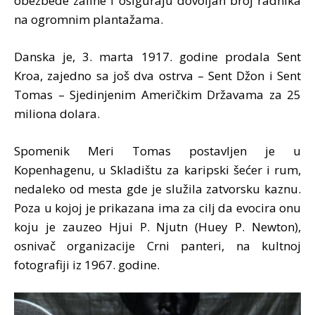
obezbede zalihe i osiguraju dovoljan broj radnika
na ogromnim plantažama.
Danska je, 3. marta 1917. godine prodala Sent
Kroa, zajedno sa još dva ostrva – Sent Džon i Sent
Tomas – Sjedinjenim Američkim Državama za 25
miliona dolara.
Spomenik Meri Tomas postavljen je u
Kopenhagenu, u Skladištu za karipski šećer i rum,
nedaleko od mesta gde je služila zatvorsku kaznu.
Poza u kojoj je prikazana ima za cilj da evocira onu
koju je zauzeo Hjui P. Njutn (Huey P. Newton),
osnivač organizacije Crni panteri, na kultnoj
fotografiji iz 1967. godine.