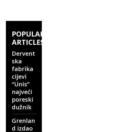
POPULAR
ARTICLES
Dervent
ska
fabrika
cijevi
“Unis”
najveći
poreski
dužnik
Grenlan
d izdao