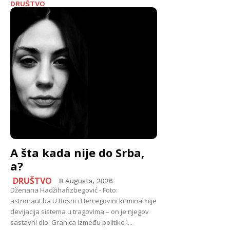
DRUŠTVO
A šta kada nije do Srba,
a?
DRUŠTVO
8 Augusta, 2026
Dženana Hadžihafizbegović - Foto:
astronaut.ba U Bosni i Hercegovini kriminal nije
devijacija sistema u tragovima – on je njegov
sastavni dio. Granica između politike i...