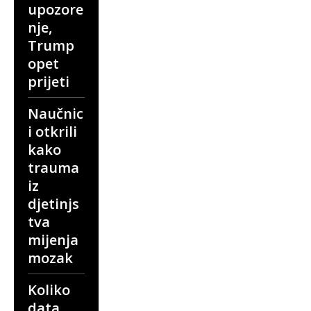
upozore
nje,
Trump
opet
prijeti
Naučnic
i otkrili
kako
trauma
iz
djetinjs
tva
mijenja
mozak
Koliko
data