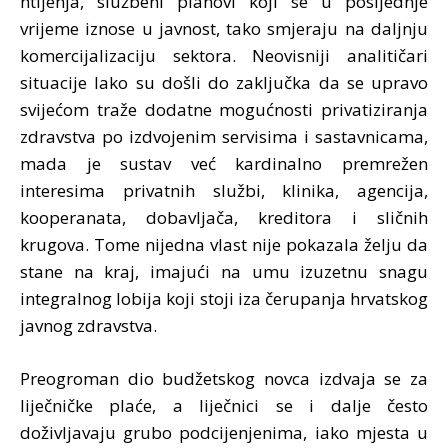
htijenja, službeni planovi koji se u posljednje
vrijeme iznose u javnost, tako smjeraju na daljnju
komercijalizaciju sektora. Neovisniji analitičari
situacije lako su došli do zaključka da se upravo
svijećom traže dodatne mogućnosti privatiziranja
zdravstva po izdvojenim servisima i sastavnicama,
mada je sustav već kardinalno premrežen
interesima privatnih službi, klinika, agencija,
kooperanata, dobavljača, kreditora i sličnih
krugova. Tome nijedna vlast nije pokazala želju da
stane na kraj, imajući na umu izuzetnu snagu
integralnog lobija koji stoji iza čerupanja hrvatskog
javnog zdravstva.
Preogroman dio budžetskog novca izdvaja se za
liječničke plaće, a liječnici se i dalje često
doživljavaju grubo podcijenjenima, iako mjesta u