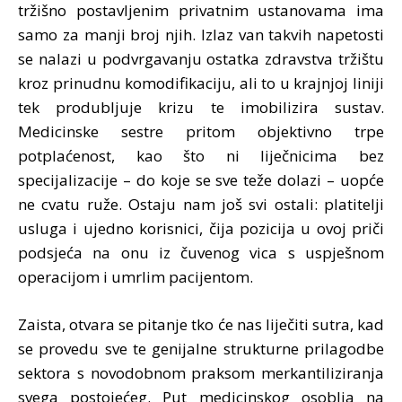
tržišno postavljenim privatnim ustanovama ima
samo za manji broj njih. Izlaz van takvih napetosti
se nalazi u podvrgavanju ostatka zdravstva tržištu
kroz prinudnu komodifikaciju, ali to u krajnjoj liniji
tek produbljuje krizu te imobilizira sustav.
Medicinske sestre pritom objektivno trpe
potplaćenost, kao što ni liječnicima bez
specijalizacije – do koje se sve teže dolazi – uopće
ne cvatu ruže. Ostaju nam još svi ostali: platitelji
usluga i ujedno korisnici, čija pozicija u ovoj priči
podsjeća na onu iz čuvenog vica s uspješnom
operacijom i umrlim pacijentom.
Zaista, otvara se pitanje tko će nas liječiti sutra, kad
se provedu sve te genijalne strukturne prilagodbe
sektora s novodobnom praksom merkantiliziranja
svega postojećeg. Put medicinskog osoblja na