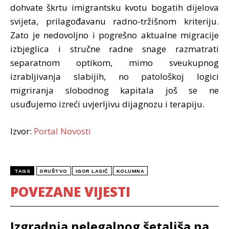
dohvate škrtu imigrantsku kvotu bogatih dijelova
svijeta, prilagođavanu radno-tržišnom kriteriju.
Zato je nedovoljno i pogrešno aktualne migracije
izbjeglica i stručne radne snage razmatrati
separatnom optikom, mimo sveukupnog
izrabljivanja slabijih, no patološkoj logici
migriranja slobodnog kapitala još se ne
usuđujemo izreći uvjerljivu dijagnozu i terapiju.
Izvor:
Portal Novosti
TAGS
DRUŠTVO
IGOR LASIĆ
KOLUMNA
POVEZANE VIJESTI
Izgradnja nelegalnog šetališa na