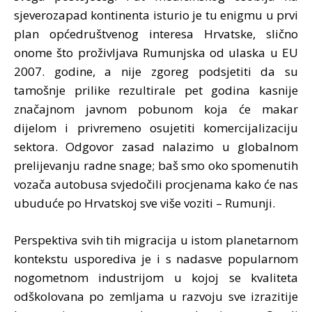
sjeverozapad kontinenta isturio je tu enigmu u prvi
plan općedruštvenog interesa Hrvatske, slično
onome što proživljava Rumunjska od ulaska u EU
2007. godine, a nije zgoreg podsjetiti da su
tamošnje prilike rezultirale pet godina kasnije
značajnom javnom pobunom koja će makar
dijelom i privremeno osujetiti komercijalizaciju
sektora. Odgovor zasad nalazimo u globalnom
prelijevanju radne snage; baš smo oko spomenutih
vozača autobusa svjedočili procjenama kako će nas
ubuduće po Hrvatskoj sve više voziti – Rumunji.
Perspektiva svih tih migracija u istom planetarnom
kontekstu usporediva je i s nadasve popularnom
nogometnom industrijom u kojoj se kvaliteta
odškolovana po zemljama u razvoju sve izrazitije