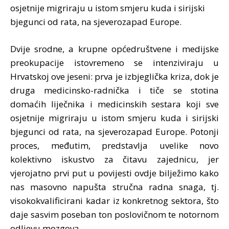
osjetnije migriraju u istom smjeru kuda i sirijski
bjegunci od rata, na sjeverozapad Europe.
Dvije srodne, a krupne općedruštvene i medijske
preokupacije istovremeno se intenziviraju u
Hrvatskoj ove jeseni: prva je izbjeglička kriza, dok je
druga medicinsko-radnička i tiče se stotina
domaćih liječnika i medicinskih sestara koji sve
osjetnije migriraju u istom smjeru kuda i sirijski
bjegunci od rata, na sjeverozapad Europe. Potonji
proces, međutim, predstavlja uvelike novo
kolektivno iskustvo za čitavu zajednicu, jer
vjerojatno prvi put u povijesti ovdje bilježimo kako
nas masovno napušta stručna radna snaga, tj.
visokokvalificirani kadar iz konkretnog sektora, što
daje sasvim poseban ton poslovičnom te notornom
odljevu mozgova.