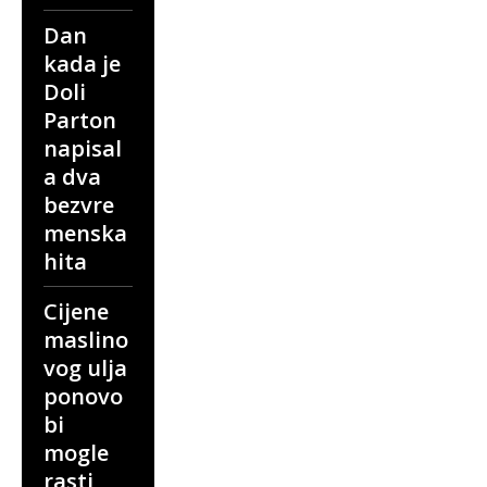
Dan
kada je
Doli
Parton
napisal
a dva
bezvre
menska
hita
Cijene
maslino
vog ulja
ponovo
bi
mogle
rasti