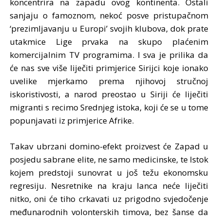
koncentrira na zapadu ovog kontinenta. Ostali
sanjaju o famoznom, nekoć posve pristupačnom
‘prezimljavanju u Europi’ svojih klubova, dok prate
utakmice Lige prvaka na skupo plaćenim
komercijalnim TV programima. I sva je prilika da
će nas sve više liječiti primjerice Sirijci koje ionako
uvelike mjerkamo prema njihovoj stručnoj
iskoristivosti, a narod preostao u Siriji će liječiti
migranti s recimo Srednjeg istoka, koji će se u tome
popunjavati iz primjerice Afrike.
Takav ubrzani domino-efekt proizvest će Zapad u
posjedu sabrane elite, ne samo medicinske, te Istok
kojem predstoji sunovrat u još težu ekonomsku
regresiju. Nesretnike na kraju lanca neće liječiti
nitko, oni će tiho crkavati uz prigodno svjedočenje
međunarodnih volonterskih timova, bez šanse da