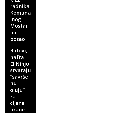
radnika
Komuna
lnog
Mostar
na
posao
Ratovi,
nafta i
El Ninjo
stvaraju
“savrše
nu
oluju”
za
cijene
hrane