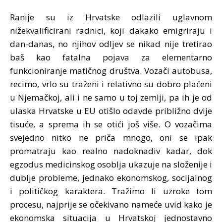
Ranije su iz Hrvatske odlazili uglavnom
nižekvalificirani radnici, koji dakako emigriraju i
dan-danas, no njihov odljev se nikad nije tretirao
baš kao fatalna pojava za elementarno
funkcioniranje matičnog društva. Vozači autobusa,
recimo, vrlo su traženi i relativno su dobro plaćeni
u Njemačkoj, ali i ne samo u toj zemlji, pa ih je od
ulaska Hrvatske u EU otišlo odavde približno dvije
tisuće, a sprema ih se otići još više. O vozačima
svejedno nitko ne priča mnogo, oni se ipak
promatraju kao realno nadoknadiv kadar, dok
egzodus medicinskog osoblja ukazuje na složenije i
dublje probleme, jednako ekonomskog, socijalnog
i političkog karaktera. Tražimo li uzroke tom
procesu, najprije se očekivano nameće uvid kako je
ekonomska situacija u Hrvatskoj jednostavno