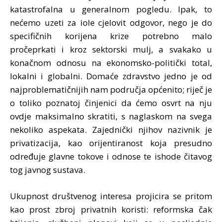
katastrofalna u generalnom pogledu. Ipak, to
nećemo uzeti za iole cjelovit odgovor, nego je do
specifičnih korijena krize potrebno malo
pročeprkati i kroz sektorski mulj, a svakako u
konačnom odnosu na ekonomsko-politički total,
lokalni i globalni. Domaće zdravstvo jedno je od
najproblematičnijih nam područja općenito; riječ je
o toliko poznatoj činjenici da ćemo osvrt na nju
ovdje maksimalno skratiti, s naglaskom na svega
nekoliko aspekata. Zajednički njihov nazivnik je
privatizacija, kao orijentiranost koja presudno
određuje glavne tokove i odnose te ishode čitavog
tog javnog sustava.
Ukupnost društvenog interesa projicira se pritom
kao prost zbroj privatnih koristi: reformska čak