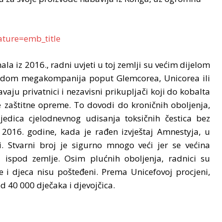
ture=emb_title
la iz 2016., radni uvjeti u toj zemlji su većim dijelom
egidom megakompanija poput Glemcorea, Unicorea ili
vaju privatnici i nezavisni prikupljači koji do kobalta
e zaštitne opreme. To dovodi do kroničnih oboljenja,
edica cjelodnevnog udisanja toksičnih čestica bez
 2016. godine, kada je rađen izvještaj Amnestyja, u
 Stvarni broj je sigurno mnogo veći jer se većina
a ispod zemlje. Osim plućnih oboljenja, radnici su
 i djeca nisu pošteđeni. Prema Unicefovoj procjeni,
d 40 000 dječaka i djevojčica.