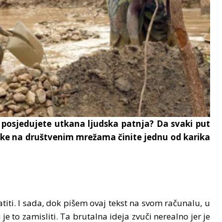
e posjedujete utkana ljudska patnja? Da svaki put
uke na društvenim mrežama činite jednu od karika
vatiti. I sada, dok pišem ovaj tekst na svom računalu, u
e to zamisliti. Ta brutalna ideja zvuči nerealno jer je