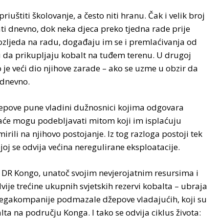
riuštiti školovanje, a često niti hranu. Čak i velik broj
ti dnevno, dok neka djeca preko tjedna rade prije
m ozljeda na radu, događaju im se i premlaćivanja od
 da prikupljaju kobalt na tuđem terenu. U drugoj
 je veći dio njihove zarade – ako se uzme u obzir da
 dnevno.
džepove pune vladini dužnosnici kojima odgovara
plaće mogu podebljavati mitom koji im isplaćuju
irili na njihovo postojanje. Iz tog razloga postoji tek
joj se odvija većina neregulirane eksploatacije.
e DR Kongo, unatoč svojim nevjerojatnim resursima i
dvije trećine ukupnih svjetskih rezervi kobalta – ubraja
 megakompanije podmazale džepove vladajućih, koji su
ta na području Konga. I tako se odvija ciklus života: