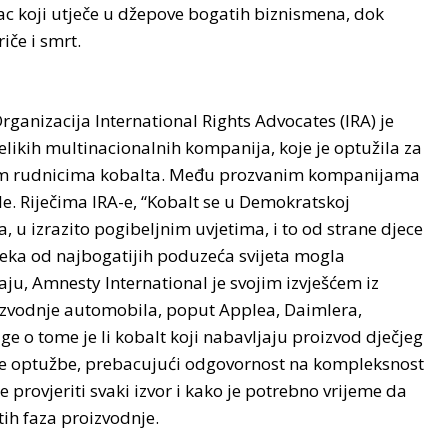
vac koji utječe u džepove bogatih biznismena, dok
iče i smrt.
Organizacija International Rights Advocates (IRA) je
likih multinacionalnih kompanija, koje je optužila za
škim rudnicima kobalta. Među prozvanim kompanijama
le. Riječima IRA-e, “Kobalt se u Demokratskoj
, u izrazito pogibeljnim uvjetima, i to od strane djece
neka od najbogatijih poduzeća svijeta mogla
aju, Amnesty International je svojim izvješćem iz
roizvodnje automobila, poput Applea, Daimlera,
e o tome je li kobalt koji nabavljaju proizvod dječjeg
le optužbe, prebacujući odgovornost na kompleksnost
rovjeriti svaki izvor i kako je potrebno vrijeme da
tih faza proizvodnje.