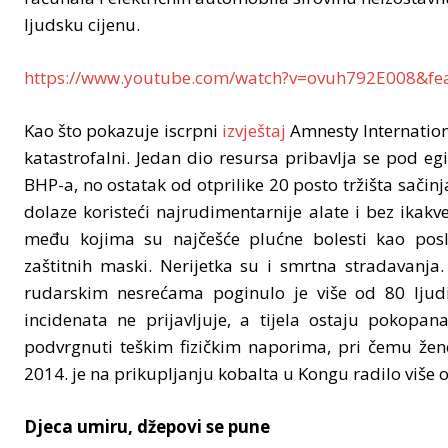
ljudsku cijenu.
https://www.youtube.com/watch?v=ovuh792E008&fea
Kao što pokazuje iscrpni
izvještaj
Amnesty Internationa
katastrofalni. Jedan dio resursa pribavlja se pod 
BHP-a, no ostatak od otprilike 20 posto tržišta sačinja
dolaze koristeći najrudimentarnije alate i bez ikakv
među kojima su najčešće plućne bolesti kao poslj
zaštitnih maski. Nerijetka su i smrtna stradavanja.
rudarskim nesrećama poginulo je više od 80 ljudi.
incidenata ne prijavljuje, a tijela ostaju pokopan
podvrgnuti teškim fizičkim naporima, pri čemu žene
2014. je na prikupljanju kobalta u Kongu radilo više o
Djeca umiru, džepovi se pune