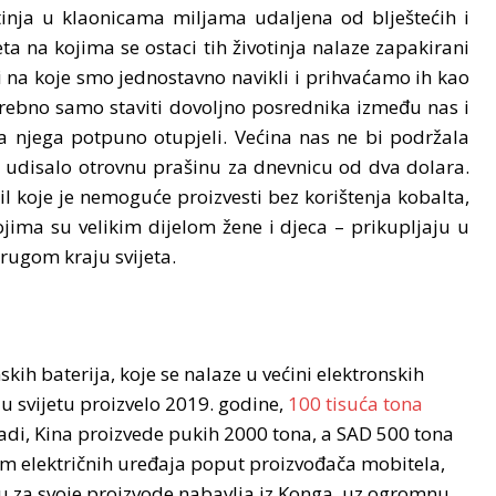
otinja u klaonicama miljama udaljena od blještećih i
 na kojima se ostaci tih životinja nalaze zapakirani
 na koje smo jednostavno navikli i prihvaćamo ih kao
otrebno samo staviti dovoljno posrednika između nas i
 njega potpuno otupjeli. Većina nas ne bi podržala
ti udisalo otrovnu prašinu za dnevnicu od dva dolara.
il koje je nemoguće proizvesti bez korištenja kobalta,
ima su velikim dijelom žene i djeca – prikupljaju u
drugom kraju svijeta.
kih baterija, koje se nalaze u većini elektronskih
u svijetu proizvelo 2019. godine,
100 tisuća tona
di, Kina proizvede pukih 2000 tona, a SAD 500 tona
jom električnih uređaja poput proizvođača mobitela,
nu za svoje proizvode nabavlja iz Konga, uz ogromnu