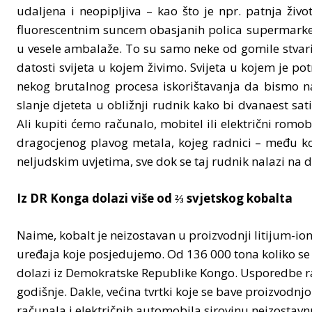
udaljena i neopipljiva – kao što je npr. patnja živ
fluorescentnim suncem obasjanih polica supermarketa
u vesele ambalaže. To su samo neke od gomile stvari
datosti svijeta u kojem živimo. Svijeta u kojem je p
nekog brutalnog procesa iskorištavanja da bismo na
slanje djeteta u obližnji rudnik kako bi dvanaest sa
Ali kupiti ćemo računalo, mobitel ili električni romob
dragocjenog plavog metala, kojeg radnici – među koj
neljudskim uvjetima, sve dok se taj rudnik nalazi na 
Iz DR Konga dolazi više od ⅔ svjetskog kobalta
Naime, kobalt je neizostavan u proizvodnji litijum-ions
uređaja koje posjedujemo. Od 136 000 tona koliko se 
dolazi iz Demokratske Republike Kongo. Usporedbe ra
godišnje. Dakle, većina tvrtki koje se bave proizvodn
računala i električnih automobila sirovinu neizostav