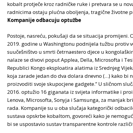
kobalt protječe kroz radničke ruke i pretvara se u no
radnicima ostaju plućna oboljenja, tragične životne pr
Kompanije odbacuju optužbe
Postoje, nasreću, pokušaji da se situacija promijeni. 
2019. godine u Washingtonu podnijela tužbu protiv ve
suučešništvo u smrti četrnaestero djece u kongola
nalaze se divovi poput Applea, Della, Microsofta i Tes
Republici Kongo eksploatira alatima iz Srednjeg Vijeka
koja zarade jedan do dva dolara dnevno (…) kako bi 
proizvoditi svoje skupocjene gadgete.” U sličnom sluč
2016. optužio 16 giganata iz svijeta informatike i p
Lenova, Microsofta, Sonyja i Samsunga, za manjak brig
rada. Kompanije su u oba slučaja kategorički odbaci
sustava opskrbe kobaltom, govoreći kako je nemoguće p
bi se uspostavio sustav transparentne kontrole različi