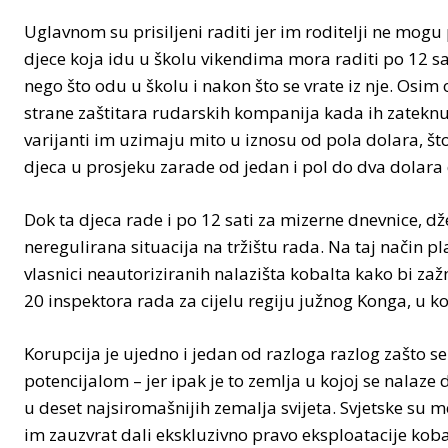
Uglavnom su prisiljeni raditi jer im roditelji ne mogu p
djece koja idu u školu vikendima mora raditi po 12 sa
nego što odu u školu i nakon što se vrate iz nje. Osi
strane zaštitara rudarskih kompanija kada ih zateknu
varijanti im uzimaju mito u iznosu od pola dolara, što
djeca u prosjeku zarade od jedan i pol do dva dolara
Dok ta djeca rade i po 12 sati za mizerne dnevnice, 
neregulirana situacija na tržištu rada. Na taj način 
vlasnici neautoriziranih nalazišta kobalta kako bi zažm
20 inspektora rada za cijelu regiju južnog Konga, u ko
Korupcija je ujedno i jedan od razloga razlog zašto s
potencijalom – jer ipak je to zemlja u kojoj se nalaze 
u deset najsiromašnijih zemalja svijeta. Svjetske su
im zauzvrat dali ekskluzivno pravo eksploatacije kobal