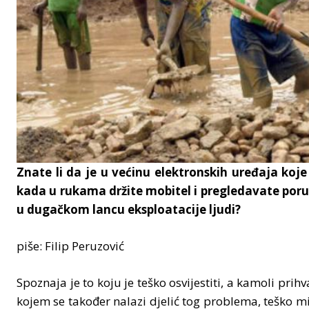
Znate li da je u većinu elektronskih uređaja koj
kada u rukama držite mobitel i pregledavate por
u dugačkom lancu eksploatacije ljudi?
piše: Filip Peruzović
Spoznaja je to koju je teško osvijestiti, a kamoli prih
kojem se također nalazi djelić tog problema, teško mi j