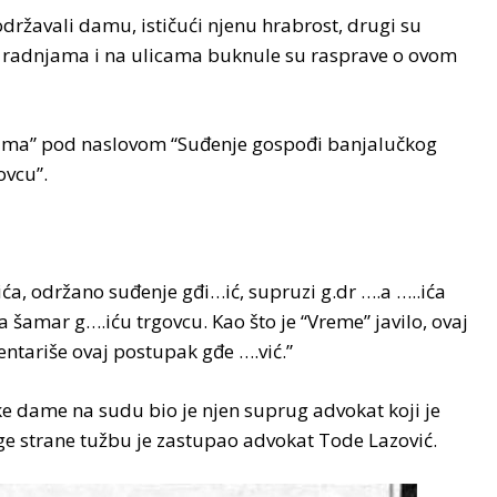
održavali damu, ističući njenu hrabrost, drugi su
, radnjama i na ulicama buknule su rasprave o ovom
nama” pod naslovom “Suđenje gospođi banjalučkog
ovcu”.
ća, održano suđenje gđi…ić, supruzi g.dr ….a …..ića
 šamar g….iću trgovcu. Kao što je “Vreme” javilo, ovaj
entariše ovaj postupak gđe ….vić.”
ke dame na sudu bio je njen suprug advokat koji je
ge strane tužbu je zastupao advokat Tode Lazović.