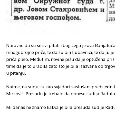
Naravno da su se svi pitali zbog čega je ova Banjalu
mnogobrojne priče, te da su bili ljubavnici, te da ju j
priča plelo. Međutim, novine pišu da je optužena priz
time da je to uradila zato što je bila izazvana od trg
u pitanju.
Naime, na sudu su kao svjedoci saslušani predsjedni
Mirković. Presudu je trebalo da donese sudija Radulo
Mi danas ne znamo kakva je bila presuda sudije Radu