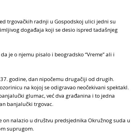
red trgovačkih radnji u Gospodskoj ulici jedni su
nimljivog događaja koji se desio ispred tadašnjeg
 da je o njemu pisalo i beogradsko “Vreme” ali i
937. godine, dan nipočemu drugačiji od drugih.
zorinicu na kojoj se odigravao neočekivani spektakl.
i banjalučki glumac, već dva građanina i to jedna
n banjalučki trgovac.
se on nalazio u društvu predsjednika Okružnog suda u
vom suprugom.