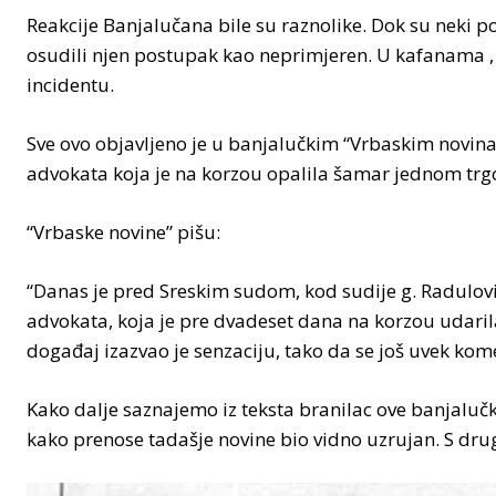
Reakcije Banjalučana bile su raznolike. Dok su neki p
osudili njen postupak kao neprimjeren. U kafanama 
incidentu.
Sve ovo objavljeno je u banjalučkim “Vrbaskim novi
advokata koja je na korzou opalila šamar jednom trg
“Vrbaske novine” pišu:
“Danas je pred Sreskim sudom, kod sudije g. Radulovi
advokata, koja je pre dvadeset dana na korzou udarila
događaj izazvao je senzaciju, tako da se još uvek kom
Kako dalje saznajemo iz teksta branilac ove banjaluč
kako prenose tadašje novine bio vidno uzrujan. S dru