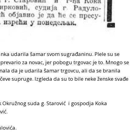
čanka udarila šamar svom sugrađaninu. Plele su se
e prevario za novac, jer pobogu trgovac je to. Mnogo se
nala da je udarila šamar trgovcu, ali da se branila
ovčeve supruge. Izgleda da su to bile neke ženske svađe
k Okružnog suda g. Starović i gospodja Koka
vić.
lovića.