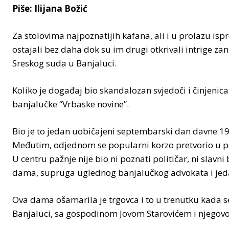
Piše: Ilijana Božić
Za stolovima najpoznatijih kafana, ali i u prolazu isp
ostajali bez daha dok su im drugi otkrivali intrige za
Sreskog suda u Banjaluci.
Koliko je događaj bio skandalozan svjedoči i činjenica
banjalučke “Vrbaske novine”.
Bio je to jedan uobičajeni septembarski dan davne 1
Međutim, odjednom se popularni korzo pretvorio u po
U centru pažnje nije bio ni poznati političar, ni slavn
dama, supruga uglednog banjalučkog advokata i jeda
Ova dama ošamarila je trgovca i to u trenutku kada 
Banjaluci, sa gospodinom Jovom Starovićem i njego