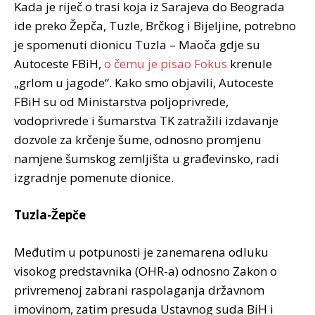
Kada je riječ o trasi koja iz Sarajeva do Beograda
ide preko Žepča, Tuzle, Brčkog i Bijeljine, potrebno
je spomenuti dionicu Tuzla – Maoča gdje su
Autoceste FBiH,
o čemu je pisao Fokus
krenule
„grlom u jagode“. Kako smo objavili, Autoceste
FBiH su od Ministarstva poljoprivrede,
vodoprivrede i šumarstva TK zatražili izdavanje
dozvole za krčenje šume, odnosno promjenu
namjene šumskog zemljišta u građevinsko, radi
izgradnje pomenute dionice.
Tuzla-Žepče
Međutim u potpunosti je zanemarena odluku
visokog predstavnika (OHR-a) odnosno Zakon o
privremenoj zabrani raspolaganja državnom
imovinom, zatim presuda Ustavnog suda BiH i