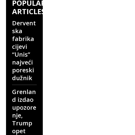
POPULAR
ARTICLES
Dervent
ska
fabrika
cijevi
“Unis”
najveći
poreski
dužnik
Grenlan
d izdao
upozore
nje,
Trump
opet