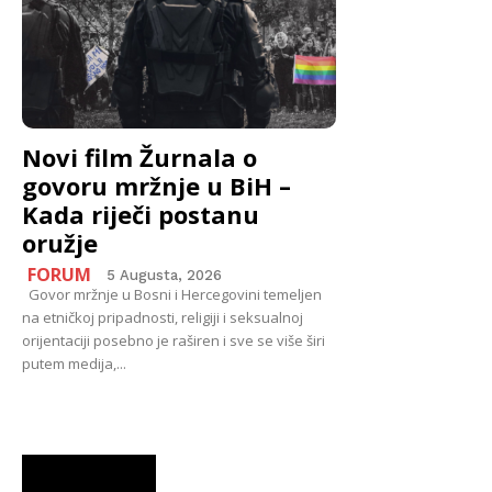
Novi film Žurnala o
govoru mržnje u BiH –
Kada riječi postanu
oružje
FORUM
5 Augusta, 2026
Govor mržnje u Bosni i Hercegovini temeljen
na etničkoj pripadnosti, religiji i seksualnoj
orijentaciji posebno je raširen i sve se više širi
putem medija,...