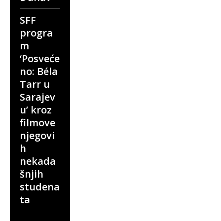
SFF
progra
m
‘Posveće
no: Béla
Tarr u
Sarajev
u’ kroz
filmove
njegovi
h
nekada
šnjih
studena
ta