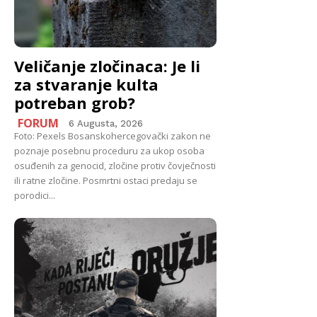
Veličanje zločinaca: Je li
za stvaranje kulta
potreban grob?
FORUM
6 Augusta, 2026
Foto: Pexels Bosanskohercegovački zakon ne
poznaje posebnu proceduru za ukop osoba
osuđenih za genocid, zločine protiv čovječnosti
ili ratne zločine. Posmrtni ostaci predaju se
porodici...