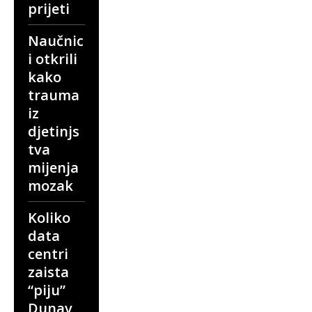
prijeti
Naučnic
i otkrili
kako
trauma
iz
djetinjs
tva
mijenja
mozak
Koliko
data
centri
zaista
“piju”
Dunav