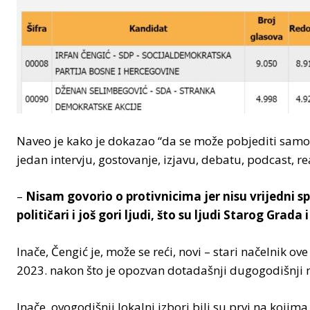
Naveo je kako je dokazao “da se može pobjediti samo
jedan intervju, gostovanje, izjavu, debatu, podcast, re
–
Nisam govorio o protivnicima jer nisu vrijedni s
političari i još gori ljudi, što su ljudi Starog Grada
Inače, Čengić je, može se reći, novi – stari načelnik o
2023. nakon što je opozvan dotadašnji dugogodišnji 
Inače, ovogodišnji lokalni izbori bili su prvi na koji