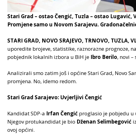
Stari Grad – ostao Čengić, Tuzla – ostao Lugavić, V
Promjene samo u Novom Sarajevu. Gradonačelnic
STARI GRAD, NOVO SRAJEVO, TRNOVO, TUZLA, V
uporedite brojeve, statistike, raznorazne prognoze, na
pobjednik lokalnih izbora u BiH je
Ibro Berilo
, novi –
Analizirali smo zatim još i općine Stari Grad, Novo Sa
promjena. No, idemo redom.
Stari Grad Sarajevo: Uvjerljivi Čengić
Kandidat SDP-a
Irfan Čengić
proglasio je pobjedu u u
Njegov protukandidat je bio
Dženan Selimbegović
i
ovoj općini.