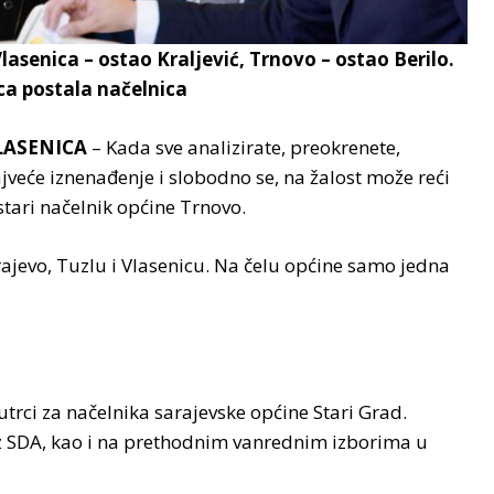
lasenica – ostao Kraljević, Trnovo – ostao Berilo.
a postala načelnica
LASENICA
– Kada sve analizirate, preokrenete,
jveće iznenađenje i slobodno se, na žalost može reći
 stari načelnik općine Trnovo.
rajevo, Tuzlu i Vlasenicu. Na čelu općine samo jedna
trci za načelnika sarajevske općine Stari Grad.
z SDA, kao i na prethodnim vanrednim izborima u