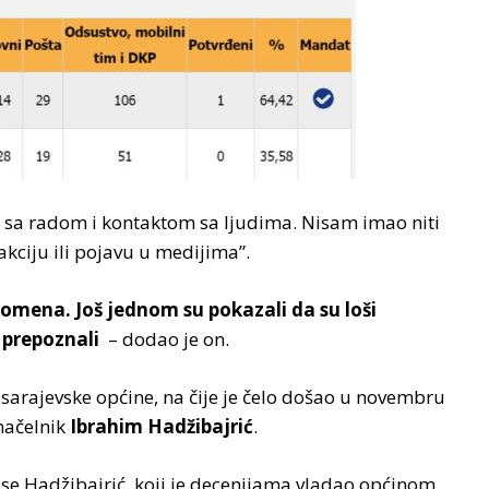
 sa radom i kontaktom sa ljudima. Nisam imao niti
akciju ili pojavu u medijima”.
pomena. Još jednom su pokazali da su loši
 i prepoznali
– dodao je on.
ve sarajevske općine, na čije je čelo došao u novembru
načelnik
Ibrahim Hadžibajrić
.
ma se Hadžibajrić, koji je decenijama vladao općinom