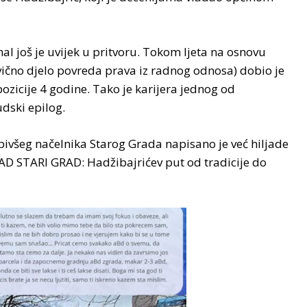
al još je uvijek u pritvoru. Tokom ljeta na osnovu
ično djelo povreda prava iz radnog odnosa) dobio je
ozicije 4 godine. Tako je karijera jednog od
udski epilog.
všeg načelnika Starog Grada napisano je već hiljade
D STARI GRAD: Hadžibajrićev put od tradicije do