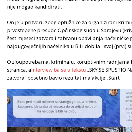
nije mogao kandidirati.
On je u pritvoru zbog optužnice za organizirani krimin
prvostepene presude Općinskog suda u Sarajevu (kriv
šest mjeseci zatvora i zabranu obavljanja načelničke p
najdugovječnijih načelnika u BiH dobila i svoj (prvi) s
O zloupotrebama, kriminalu, koruptivnim radnjama bi
stranica, a
Interview.ba se u tekstu
„SKY SE SPUSTIO NA
zatvora“ posebno bavio rezultatima akcije „Start“.