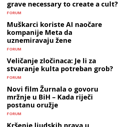
grave necessary to create a cult?
FORUM
Muškarci koriste AI naočare
kompanije Meta da
uznemiravaju žene
FORUM
Veličanje zločinaca: Je li za
stvaranje kulta potreban grob?
FORUM
Novi film Žurnala o govoru
mržnje u BiH – Kada riječi
postanu oružje
FORUM
Kršenje ljudskih prava u