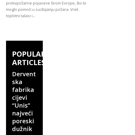
protivpožarne pojaseve širom Evrope, što bi
moglo pomoći u suzbijanju požara. Vreli
toplotni talasi i...
POPULAR
ARTICLES
Dervent
ska
fabrika
cijevi
“Unis”
najveći
poreski
dužnik