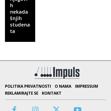
h
nekada
šnjih
studena
ta
POLITIKA PRIVATNOSTI
O NAMA
IMPRESSUM
REKLAMIRAJTE SE
KONTAKT