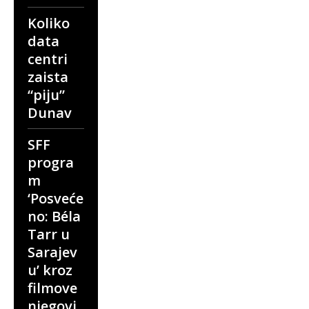
Koliko
data
centri
zaista
“piju”
Dunav
SFF
progra
m
‘Posveće
no: Béla
Tarr u
Sarajev
u’ kroz
filmove
njegovi