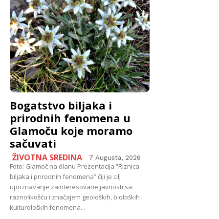
Bogatstvo biljaka i
prirodnih fenomena u
Glamoču koje moramo
sačuvati
ŽIVOTNA SREDINA
7 Augusta, 2026
Foto: Glamoč na dlanu Prezentacija “Riznica
biljaka i prirodnih fenomena” čiji je cilj
upoznavanje zainteresovane javnosti sa
raznolikošću i značajem geoloških, bioloških i
kulturoloških fenomena...