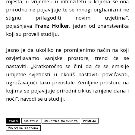
mjesta, u vrijeme i u intenzitetu u kojima se ona
prirodno ne pojavljuje te se mnogi orghanizmi ne
stignu prilagoditi novim uvjetima”,
pojašnjava
Franz Holker
, jedan od znanstvenika
koji su proveli studiju.
Jasno je da ukoliko ne promijenimo način na koji
osvjetljavamo vanjske prostore, trend će se
nastaviti. „Kratkoročno se čini da će se emisije
umjetne svjetlosti u okoliš nastaviti povećavati,
ugrožavajući tako preostale Zemljine prostore na
kojima se pojavljuje prirodni ciklus izmjene dana i
noći”, navodi se u studiji.
TAGS
SVJETLO
UMJETNA RASVJETA
ZEMLJA
ŽIVOTNA SREDINA