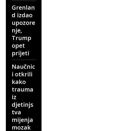
Grenlan
d izdao
upozore
nje,
Trump
opet
prijeti
Naučnic
i otkrili
kako
trauma
iz
djetinjs
tva
mijenja
mozak