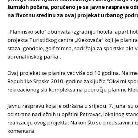
šumskih požara, poručeno je sa javne rasprave o
na životnu sredinu za ovaj projekat urbanog podr
„Planinsko selo“ obuhvata izgradnju hotela, apart hotela
projekta Turističkog centra „Klekovača“ koji je planir
staza, gondole, golf terena, sadržaja za sportske aktiv
adrenalinskog parka…
Ovaj projekat se planira već više od 10 godina. Naim
Republike Srpske 2010. godine zaključio “Okvirni spo
rekreacionog ski kompleksa na području planine Klek
Javnu raspravu koja je održana u srijedu, 7. juna, su 
od strane nadležnih u opštini Petrovac, lokalnog stano
realizaciju ovog projekta. Nakon što su predstavnici iz
komentara.