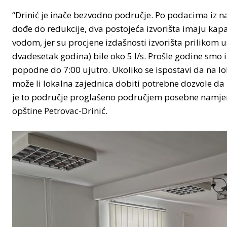
“Drinić je inače bezvodno područje. Po podacima iz
dođe do redukcije, dva postojeća izvorišta imaju kapaci
vodom, jer su procjene izdašnosti izvorišta prilikom 
dvadesetak godina) bile oko 5 l/s. Prošle godine smo 
popodne do 7:00 ujutro. Ukoliko se ispostavi da na lok
može li lokalna zajednica dobiti potrebne dozvole da
je to područje proglašeno područjem posebne namjene?
opštine Petrovac-Drinić.