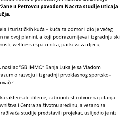
držane u Petrovcu povodom Nacrta studije uticaja
učja.
 i turističkih kuća – kuća za odmor i dio je većeg
an na ovoj planini, a koji podrazumijeva i izgradnju ski
nosti, wellness i spa centra, parkova za djecu,
e, nosilac “GB IMMO” Banja Luka je sa Vladom
razum o razvoju i izgradnji prvoklasnog sportsko–
ovače”.
okarakterisale dileme, zabrinutost i otvorena pitanja
vništva i Centra za životnu sredinu, a vezano za
rađivača studije predstavili projekat, uslijedio je niz