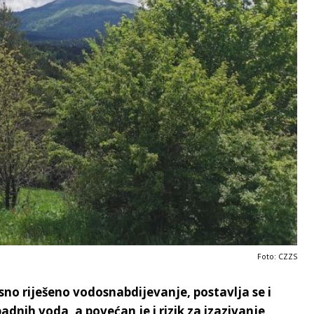
Foto: CZZS
no riješeno vodosnabdijevanje, postavlja se i
padnih voda, a povećan je i rizik za izazivanje