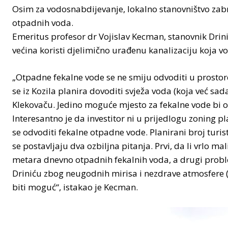
Osim za vodosnabdijevanje, lokalno stanovništvo zabrin
otpadnih voda.
Emeritus profesor dr Vojislav Kecman, stanovnik Drini
većina koristi djelimično urađenu kanalizaciju koja v
„Otpadne fekalne vode se ne smiju odvoditi u prostore š
se iz Kozila planira dovoditi svježa voda (koja već sada
Klekovaču. Jedino moguće mjesto za fekalne vode bi o
Interesantno je da investitor ni u prijedlogu zoning pl
se odvoditi fekalne otpadne vode. Planirani broj turis
se postavljaju dva ozbiljna pitanja. Prvi, da li vrlo 
metara dnevno otpadnih fekalnih voda, a drugi proble
Driniću zbog neugodnih mirisa i nezdrave atmosfere (
biti moguć“, istakao je Kecman.