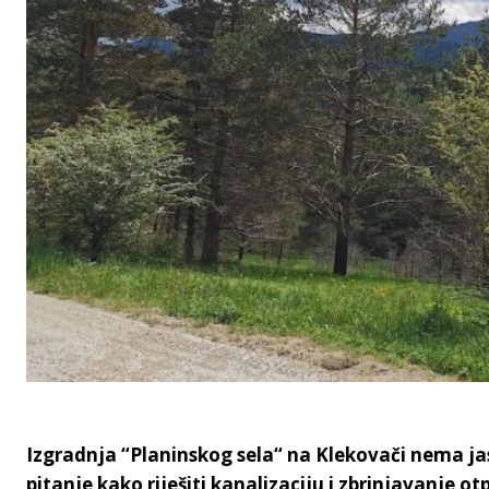
Izgradnja “Planinskog sela“ na Klekovači nema jas
pitanje kako riješiti kanalizaciju i zbrinjavanje ot