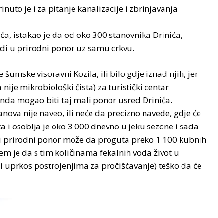
uto je i za pitanje kanalizacije i zbrinjavanja
ća, istakao je da od oko 300 stanovnika Drinića,
odi u prirodni ponor uz samu crkvu.
umske visoravni Kozila, ili bilo gdje iznad njih, jer
 nije mikrobiološki čista) za turistički centar
nda mogao biti taj mali ponor usred Drinića.
anova nije naveo, ili neće da precizno navede, gdje će
ta i osoblja je oko 3 000 dnevno u jeku sezone i sada
mali prirodni ponor može da proguta preko 1 100 kubnih
m je da s tim količinama fekalnih voda život u
i uprkos postrojenjima za pročišćavanje) teško da će