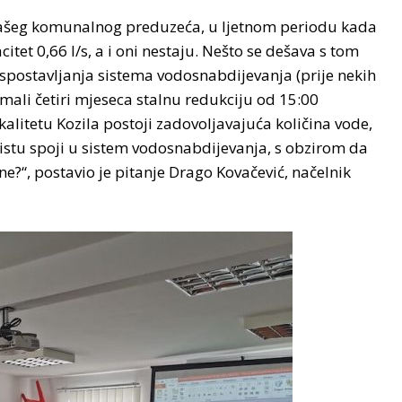
 našeg komunalnog preduzeća, u ljetnom periodu kada
tet 0,66 l/s, a i oni nestaju. Nešto se dešava s tom
uspostavljanja sistema vodosnabdijevanja (prije nekih
imali četiri mjeseca stalnu redukciju od 15:00
alitetu Kozila postoji zadovoljavajuća količina vode,
 istu spoji u sistem vodosnabdijevanja, s obzirom da
“, postavio je pitanje Drago Kovačević, načelnik