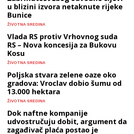
u blizini izvora netaknute rijeke
Bunice
ŽIVOTNA SREDINA
Vlada RS protiv Vrhovnog suda
RS – Nova koncesija za Bukovu
Kosu
ŽIVOTNA SREDINA
Poljska stvara zelene oaze oko
gradova: Vroclav dobio šumu od
13.000 hektara
ŽIVOTNA SREDINA
Dok naftne kompanije
udvostručuju dobit, argument da
zagađivač plaća postao je