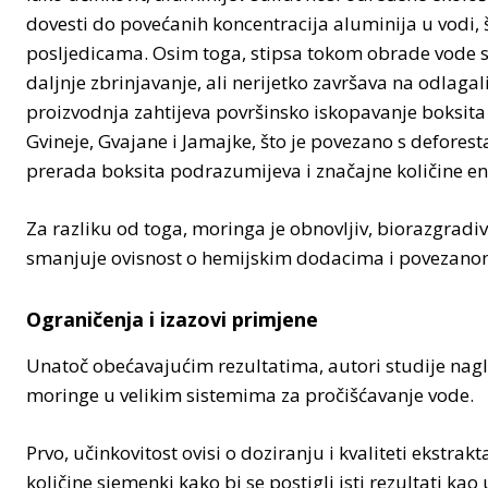
dovesti do povećanih koncentracija aluminija u vodi
posljedicama. Osim toga, stipsa tokom obrade vode stv
daljnje zbrinjavanje, ali nerijetko završava na odlagali
proizvodnja zahtijeva površinsko iskopavanje boksita 
Gvineje, Gvajane i Jamajke, što je povezano s deforest
prerada boksita podrazumijeva i značajne količine ener
Za razliku od toga, moringa je obnovljiv, biorazgradi
smanjuje ovisnost o hemijskim dodacima i povezanom o
Ograničenja i izazovi primjene
Unatoč obećavajućim rezultatima, autori studije nag
moringe u velikim sistemima za pročišćavanje vode.
Prvo, učinkovitost ovisi o doziranju i kvaliteti ekstra
količine sjemenki kako bi se postigli isti rezultati ka