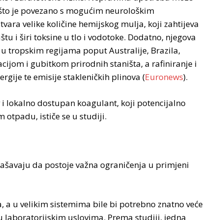
, što je povezano s mogućim neurološkim
ara velike količine hemijskog mulja, koji zahtijeva
štu i širi toksine u tlo i vodotoke. Dodatno, njegova
u tropskim regijama poput Australije, Brazila,
acijom i gubitkom prirodnih staništa, a rafiniranje i
gije te emisije stakleničkih plinova (
Euronews
).
v i lokalno dostupan koagulant, koji potencijalno
tpadu, ističe se u studiji.
lašavaju da postoje važna ograničenja u primjeni
kta, a u velikim sistemima bile bi potrebno znatno veće
o u laboratorijskim uslovima. Prema studiji, jedna