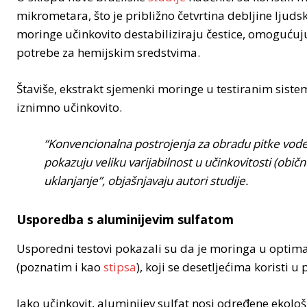
mikrometara, što je približno četvrtina debljine ljudsk
moringe učinkovito destabiliziraju čestice, omogućujuć
potrebe za hemijskim sredstvima.
Štaviše, ekstrakt sjemenki moringe u testiranim sistem
iznimno učinkovito.
“Konvencionalna postrojenja za obradu pitke vode 
pokazuju veliku varijabilnost u učinkovitosti (obi
uklanjanje”, objašnjavaju autori studije.
Usporedba s aluminijevim sulfatom
Usporedni testovi pokazali su da je moringa u optim
(poznatim i kao
stipsa
), koji se desetljećima koristi 
Iako učinkovit, aluminijev sulfat nosi određene ekolo