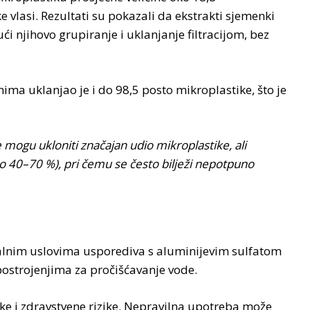
e vlasi. Rezultati su pokazali da ekstrakti sjemenki
i njihovo grupiranje i uklanjanje filtracijom, bez
ima uklanjao je i do 98,5 posto mikroplastike, što je
mogu ukloniti značajan udio mikroplastike, ali
čno 40–70 %), pri čemu se često bilježi nepotpuno
alnim uslovima usporediva s aluminijevim sulfatom
u postrojenjima za pročišćavanje vode.
ške i zdravstvene rizike. Nepravilna upotreba može