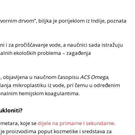
otvornim drvom”, biljka je porijeklom iz Indije, poznata
ni i za pročišćavanje vode, a naučnici sada istražuju
obalnih ekoloških problema – zagađenja
lu, objavljena u naučnom časopisu
ACS Omega
,
lanja mikroplastiku iz vode, pri čemu u određenim
ionalnim hemijskim koagulantima.
kloniti?
imetara, koje se
dijele na primarne i sekundarne
.
je proizvodima poput kozmetike i sredstava za