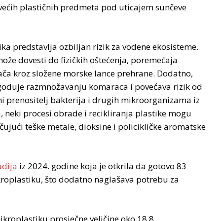
ećih plastičnih predmeta pod uticajem sunčeve
ika predstavlja ozbiljan rizik za vodene ekosisteme.
ože dovesti do fizičkih oštećenja, poremećaja
vača kroz složene morske lance prehrane. Dodatno,
ogoduje razmnožavanju komaraca i povećava rizik od
ni prenositelj bakterija i drugih mikroorganizama iz
a, neki procesi obrade i recikliranja plastike mogu
čujući teške metale, dioksine i policikličke aromatske
udija
iz 2024. godine koja je otkrila da gotovo 83
ikroplastiku, što dodatno naglašava potrebu za
mikroplastiku prosječne veličine oko 18,8