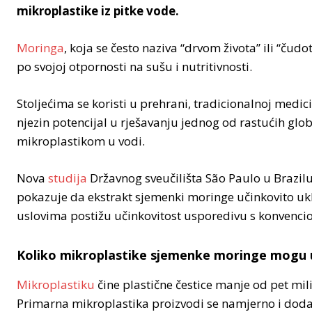
mikroplastike iz pitke vode.
Moringa
, koja se često naziva “drvom života” ili “čud
po svojoj otpornosti na sušu i nutritivnosti.
Stoljećima se koristi u prehrani, tradicionalnoj medici
njezin potencijal u rješavanju jednog od rastućih gl
mikroplastikom u vodi.
Nova
studija
Državnog sveučilišta São Paulo u Brazi
pokazuje da ekstrakt sjemenki moringe učinkovito uk
uslovima postižu učinkovitost usporedivu s konvenc
Koliko mikroplastike sjemenke moringe mogu u
Mikroplastiku
čine plastične čestice manje od pet mil
Primarna mikroplastika proizvodi se namjerno i doda