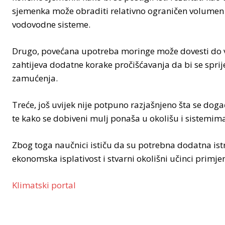
sjemenka može obraditi relativno ograničen volumen v
vodovodne sisteme.
Drugo, povećana upotreba moringe može dovesti do ve
zahtijeva dodatne korake pročišćavanja da bi se spri
zamućenja.
Treće, još uvijek nije potpuno razjašnjeno šta se d
te kako se dobiveni mulj ponaša u okolišu i sistemima
Zbog toga naučnici ističu da su potrebna dodatna istr
ekonomska isplativost i stvarni okolišni učinci primj
Klimatski portal