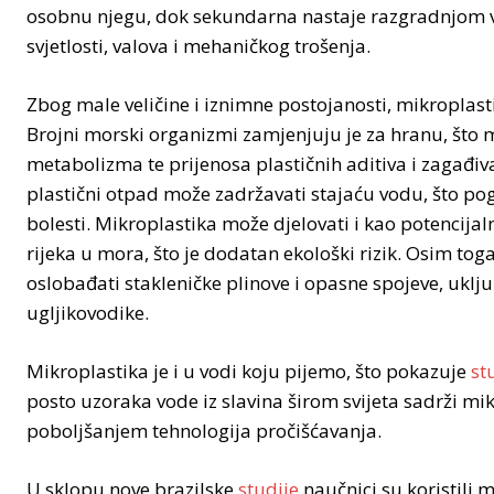
osobnu njegu, dok sekundarna nastaje razgradnjom v
svjetlosti, valova i mehaničkog trošenja.
Zbog male veličine i iznimne postojanosti, mikroplast
Brojni morski organizmi zamjenjuju je za hranu, što m
metabolizma te prijenosa plastičnih aditiva i zagađi
plastični otpad može zadržavati stajaću vodu, što p
bolesti. Mikroplastika može djelovati i kao potencijal
rijeka u mora, što je dodatan ekološki rizik. Osim tog
oslobađati stakleničke plinove i opasne spojeve, uklju
ugljikovodike.
Mikroplastika je i u vodi koju pijemo, što pokazuje
st
posto uzoraka vode iz slavina širom svijeta sadrži m
poboljšanjem tehnologija pročišćavanja.
U sklopu nove brazilske
studije
naučnici su koristili 