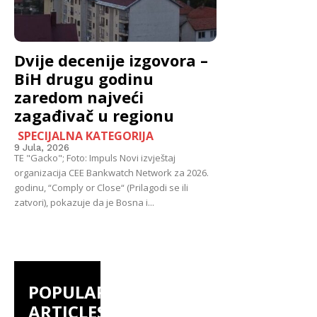
Dvije decenije izgovora –
BiH drugu godinu
zaredom najveći
zagađivač u regionu
SPECIJALNA KATEGORIJA
9 Jula, 2026
TE "Gacko"; Foto: Impuls Novi izvještaj
organizacija CEE Bankwatch Network za 2026.
godinu, “Comply or Close“ (Prilagodi se ili
zatvori), pokazuje da je Bosna i...
POPULAR
ARTICLES