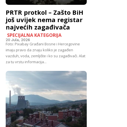
PRTR protkol – Zašto BiH
još uvijek nema registar
najvećih zagađivača
SPECIJALNA KATEGORIJA
20 Jula, 2026
Foto: Pixabay Građani Bosne i Hercegovine
imaju pravo da znaju koliko je zagađen
vazduh, voda, zemljište i ko su zagađivači. Alat
za tu vrstu informacija...