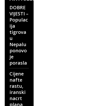
DOBRE
VIJESTI –
Populac
ija
tigrova
u
Nepalu
ponovo
je
porasla
Cijene
nafte
rastu,
iranski
nacrt
plana