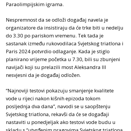
Paraolimpijskim igrama.
Nespremnost da se odloži događaj navela je
organizatore da insistiraju da će trke biti u nedelju
do 3.30 po pariskom vremenu. Tek tada je
sastanak između rukovodilaca Svjetskog triatlona i
Paris 2024 potvrdio odlaganje. Kada je stiglo
planirano vrijeme početka u 7.30, bili su zbunjeni
navijači koji su prelazili most Aleksandra III
nesvjesni da je događaj odložen.
“Najnoviji testovi pokazuju smanjenje kvalitete
vode u rijeci nakon kišnih epizoda tokom
posljednja dva dana”, navodi se u saopštenju
Svjetskog triatlona, rekavši da će se događaji
nastaviti u ponedjeljak ako testovi vode budu u
skladu s “utvrđenim pragovima Svjetskog triatlona