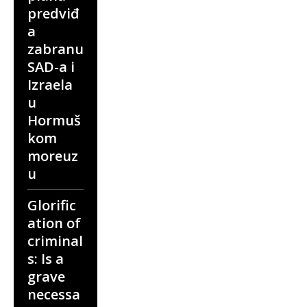
predviđ
a
zabranu
SAD-a i
Izraela
u
Hormuš
kom
moreuz
u
Glorific
ation of
criminal
s: Is a
grave
necessa