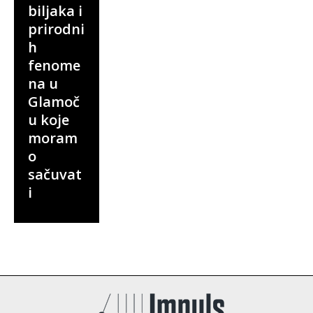
biljaka i
prirodni
h
fenome
na u
Glamoč
u koje
moram
o
sačuvat
i