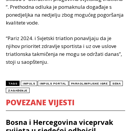
”. Prethodna odluka je pomaknula događaje s
ponedjeljka na nedjelju zbog mogućeg pogoršanja
kvalitete vode.
“Pariz 2024. i Svjetski triatlon ponavljaju da je
njihov prioritet zdravlje sportista i uz ove uslove
triatlonska takmičenja ne mogu se održati danas”,
stoji u saopštenju.
TAGS
IMPULS
IMPULS PORTAL
PARAOLIMPIJSKE IGRE
SENA
ZAGAĐENJE
POVEZANE VIJESTI
Bosna i Hercegovina viceprvak
svijeta u sjedećoj odbojci!