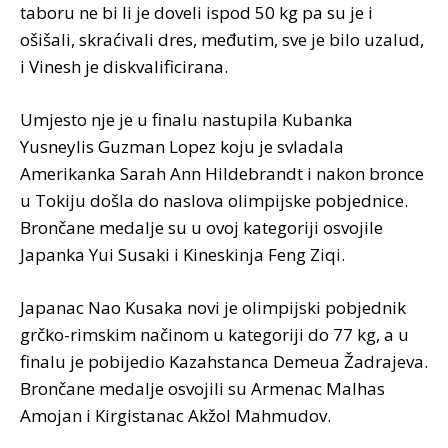
taboru ne bi li je doveli ispod 50 kg pa su je i
ošišali, skraćivali dres, međutim, sve je bilo uzalud,
i Vinesh je diskvalificirana.
Umjesto nje je u finalu nastupila Kubanka
Yusneylis Guzman Lopez koju je svladala
Amerikanka Sarah Ann Hildebrandt i nakon bronce
u Tokiju došla do naslova olimpijske pobjednice.
Brončane medalje su u ovoj kategoriji osvojile
Japanka Yui Susaki i Kineskinja Feng Ziqi.
Japanac Nao Kusaka novi je olimpijski pobjednik
grčko-rimskim načinom u kategoriji do 77 kg, a u
finalu je pobijedio Kazahstanca Demeua Žadrajeva.
Brončane medalje osvojili su Armenac Malhas
Amojan i Kirgistanac Akžol Mahmudov.