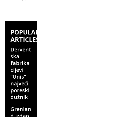
POPULAR
ARTICLES
Dervent
ska
fabrika
cijevi
“Unis”
najveći
poreski
dužnik
Grenlan
d izdao