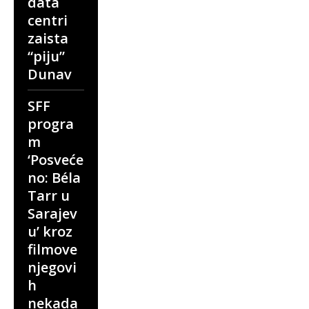
data
centri
zaista
“piju”
Dunav
SFF
progra
m
‘Posveće
no: Béla
Tarr u
Sarajev
u’ kroz
filmove
njegovi
h
nekada