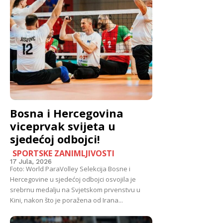
Bosna i Hercegovina
viceprvak svijeta u
sjedećoj odbojci!
SPORTSKE ZANIMLJIVOSTI
17 Jula, 2026
Foto: World ParaVolley Selekcija Bosne i
Hercegovine u sjedećoj odbojci osvojila je
srebrnu medalju na Svjetskom prvenstvu u
Kini, nakon što je poražena od Irana...