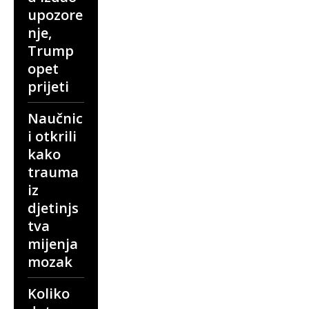
upozore
nje,
Trump
opet
prijeti
Naučnic
i otkrili
kako
trauma
iz
djetinjs
tva
mijenja
mozak
Koliko