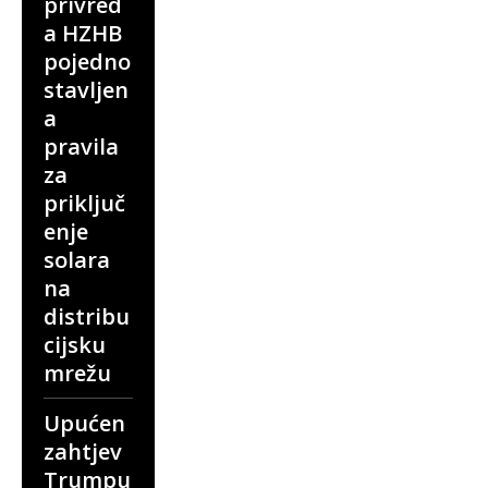
privred
a HZHB
pojedno
stavljen
a
pravila
za
priključ
enje
solara
na
distribu
cijsku
mrežu
Upućen
zahtjev
Trumpu