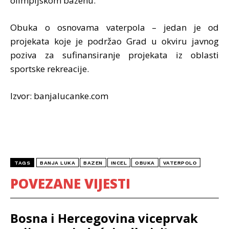
olimpijskom bazenu.
Obuka o osnovama vaterpola – jedan je od
projekata koje je podržao Grad u okviru javnog
poziva za sufinansiranje projekata iz oblasti
sportske rekreacije.
Izvor: banjalucanke.com
TAGS
BANJA LUKA
BAZEN
INCEL
OBUKA
VATERPOLO
POVEZANE VIJESTI
Bosna i Hercegovina viceprvak