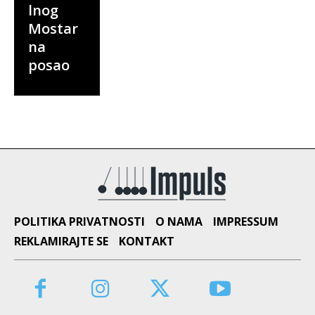
lnog
Mostar
na
posao
POLITIKA PRIVATNOSTI
O NAMA
IMPRESSUM
REKLAMIRAJTE SE
KONTAKT