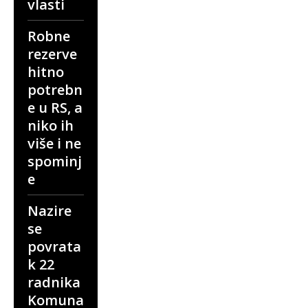
vlasti
Robne
rezerve
hitno
potrebn
e u RS, a
niko ih
više i ne
spominj
e
Nazire
se
povrata
k 22
radnika
Komuna