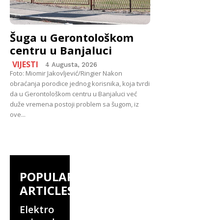
Šuga u Gerontološkom
centru u Banjaluci
VIJESTI
4 Augusta, 2026
Foto: Miomir Jakovljević/Ringier Nakon
obraćanja porodice jednog korisnika, koja tvrdi
da u Gerontološkom centru u Banjaluci već
duže vremena postoji problem sa šugom, iz
ove...
POPULAR
ARTICLES
Elektro