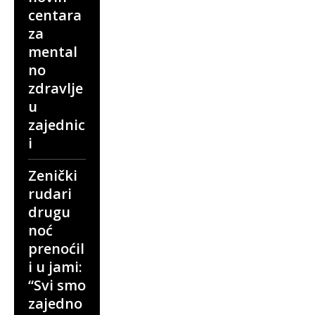
centara
za
mental
no
zdravlje
u
zajednic
i
Zenički
rudari
drugu
noć
prenoćil
i u jami:
“Svi smo
zajedno