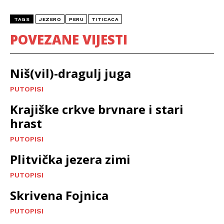
TAGS
JEZERO
PERU
TITICACA
POVEZANE VIJESTI
Niš(vil)-dragulj juga
PUTOPISI
Krajiške crkve brvnare i stari
hrast
PUTOPISI
Plitvička jezera zimi
PUTOPISI
Skrivena Fojnica
PUTOPISI