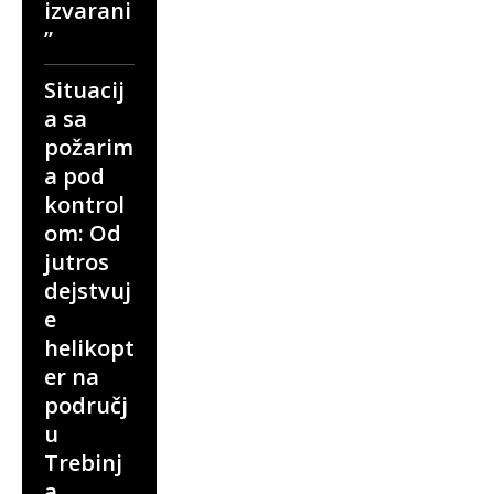
izvarani
”
Situacij
a sa
požarim
a pod
kontrol
om: Od
jutros
dejstvuj
e
helikopt
er na
područj
u
Trebinj
a