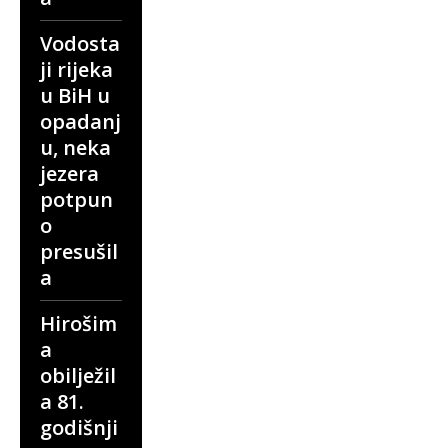
Vodosta
ji rijeka
u BiH u
opadanj
u, neka
jezera
potpun
o
presušil
a
Hirošim
a
obilježil
a 81.
godišnji