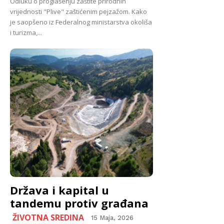
Odluku o proglašenju zaštite prirodnih
vrijednosti "Plive" zaštićenim pejzažom. Kako
je saopšeno iz Federalnog ministarstva okoliša
i turizma,...
Država i kapital u
tandemu protiv građana
ŽIVOTNA SREDINA
15 Maja, 2026