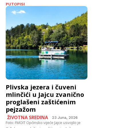
PUTOPISI
Plivska jezera i čuveni
mlinčići u Jajcu zvanično
proglašeni zaštićenim
pejzažom
ŽIVOTNA SREDINA
23 Juna, 2026
Foto: FMOIT Općinsko vijeće Jajce usvojilo je