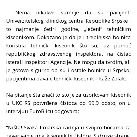
– Nema nikakve sumnje da su pacijenti
Univerzitetskog kliničkog centra Republike Srpske i
to najmanje četiri godine, „lečeni“ tehničkim
kiseonikom. Dokazano je da je i trebinjska bolnica
koristila tehnički kiseonik što su, uz pomoć
republičkog zdravstvenog inspektora, na čistac
isterali inspektori Agencije. Ne mogu da tvrdim, ali
je gotovo sigurno da su i ostale bolnice u Srpskoj
pacijentima davale tehnički kiseonik – kaže Zolak.
Na pitanje šta znači to što je za uzorkovani kiseonik
u UKC RS potvrđena čistoća od 99,9 odsto, on u
intervjuu EuroBlicu odgovara;
“Ništa! Svaka limarska radnja u svojim bocama za
zavarivanje ima kiseonik te čistoće. S druge strane,