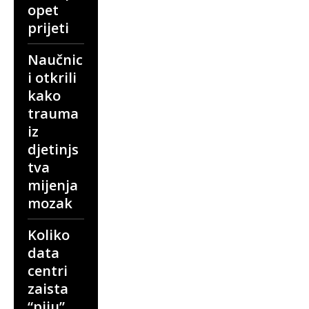
opet
prijeti
Naučnic
i otkrili
kako
trauma
iz
djetinjs
tva
mijenja
mozak
Koliko
data
centri
zaista
“piju”