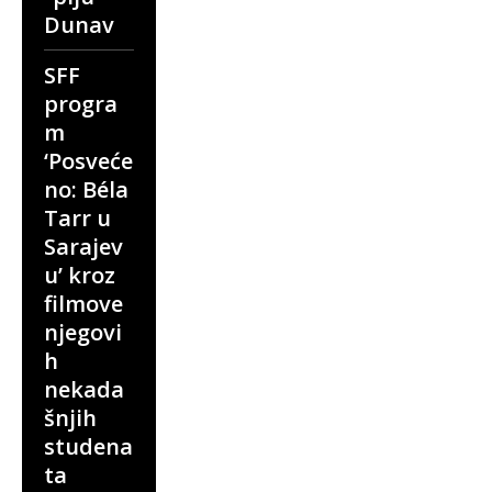
Dunav
SFF
progra
m
‘Posveće
no: Béla
Tarr u
Sarajev
u’ kroz
filmove
njegovi
h
nekada
šnjih
studena
ta