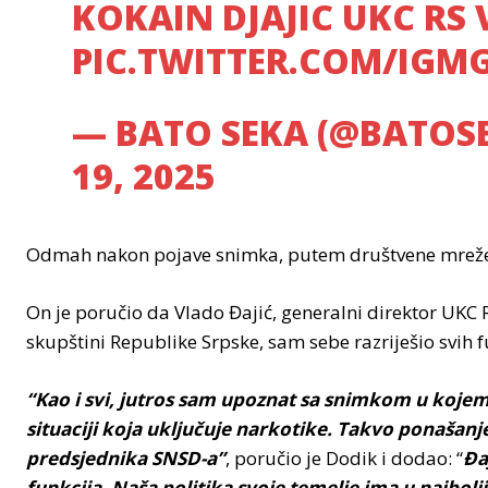
KOKAIN DJAJIC UKC RS 
PIC.TWITTER.COM/IGM
— BATO SEKA (@BATOS
19, 2025
Odmah nakon pojave snimka, putem društvene mreže X
On je poručio da Vlado Đajić, generalni direktor UKC
skupštini Republike Srpske, sam sebe razriješio svih f
“Kao i svi, jutros sam upoznat sa snimkom u kojem 
situaciji koja uključuje narkotike. Takvo ponašanj
predsjednika SNSD-a”
, poručio je Dodik i dodao: “
Đa
funkcija. Naša politika svoje temelje ima u najbol