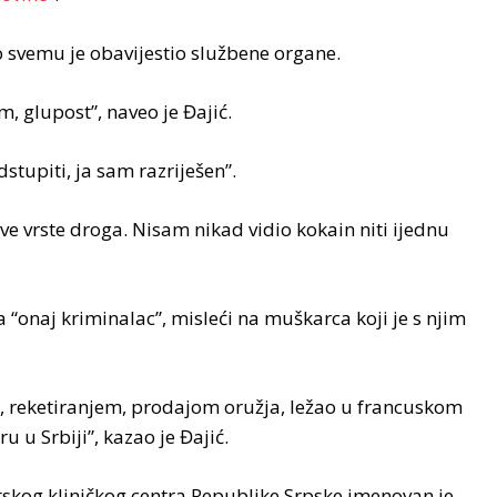
 o svemu je obavijestio službene organe.
im, glupost”, naveo je Đajić.
dstupiti, ja sam razriješen”.
sve vrste droga. Nisam nikad vidio kokain niti ijednu
 “onaj kriminalac”, misleći na muškarca koji je s njim
i, reketiranjem, prodajom oružja, ležao u francuskom
u u Srbiji”, kazao je Đajić.
tskog kliničkog centra Republike Srpske imenovan je