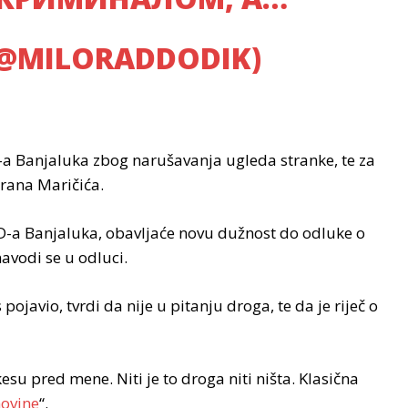
@MILORADDODIK)
a Banjaluka zbog narušavanja ugleda stranke, te za
rana Maričića.
D-a Banjaluka, obavljaće novu dužnost do odluke o
vodi se u odluci.
ojavio, tvrdi da nije u pitanju droga, te da je riječ o
esu pred mene. Niti je to droga niti ništa. Klasična
novine
“.