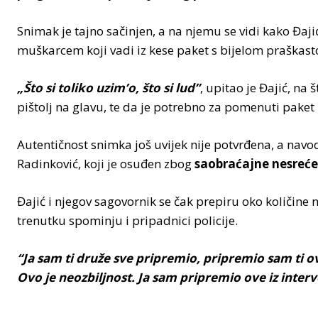
Snimak je tajno sačinjen, a na njemu se vidi kako Đaji
muškarcem koji vadi iz kese paket s bijelom praškast
„Što si toliko uzim’o, što si lud”
, upitao je Đajić, na
pištolj na glavu, te da je potrebno za pomenuti paket 
Autentičnost snimka još uvijek nije potvrđena, a navo
Radinković, koji je osuđen zbog
saobraćajne nesreće 
Đajić i njegov sagovornik se čak prepiru oko količine 
trenutku spominju i pripadnici policije.
“Ja sam ti druže sve pripremio, pripremio sam ti ove
Ovo je neozbiljnost. Ja sam pripremio ove iz inte