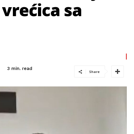
 vrećica sa
read
3
min.
Share