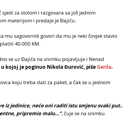
ć sjedi za stolom i razgovara sa još jednim
om materijom i predaje je Đajiću.
 šta mu sagovornik govori da mu je neki čovjek stavio
platiti 40.000 KM.
dno se uz Đajića na snimku pojavljuje i Nenad
u kojoj je poginuo Nikola Đurović, piše
Gerila
.
novca koju treba dati za paket, a čak se u jednom
 iz jedinice, neće oni raditi istu smjenu svaki put..
rventne, pripremio malu…”
, čuje se na snimku.