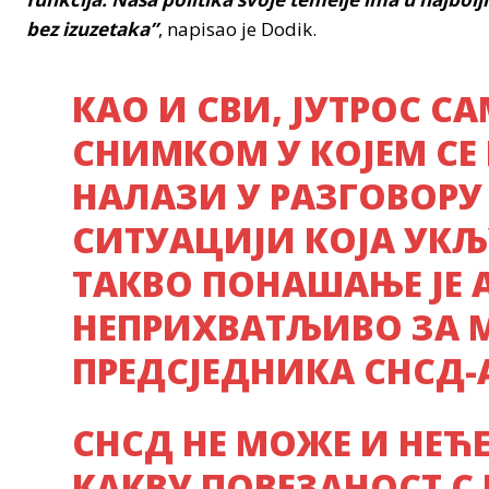
bez izuzetaka”
, napisao je Dodik.
КАО И СВИ, ЈУТРОС С
СНИМКОМ У КОЈЕМ СЕ
НАЛАЗИ У РАЗГОВОРУ
СИТУАЦИЈИ КОЈА УКЉ
ТАКВО ПОНАШАЊЕ ЈЕ
НЕПРИХВАТЉИВО ЗА М
ПРЕДСЈЕДНИКА СНСД-
СНСД НЕ МОЖЕ И НЕЋ
КАКВУ ПОВЕЗАНОСТ С