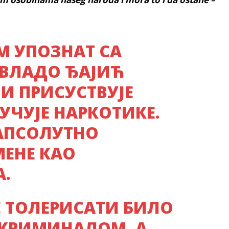
АМ УПОЗНАТ СА
 ВЛАДО ЂАЈИЋ
 И ПРИСУСТВУJE
УЧУЈЕ НАРКОТИКЕ.
 АПСОЛУТНО
ЕНЕ КАО
А.
Е ТОЛЕРИСАТИ БИЛО
 КРИМИНАЛОМ, А…