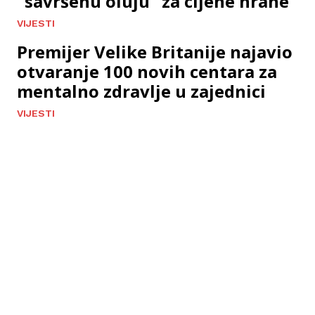
“savršenu oluju” za cijene hrane
VIJESTI
Premijer Velike Britanije najavio
otvaranje 100 novih centara za
mentalno zdravlje u zajednici
VIJESTI