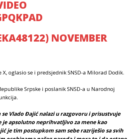
VIDEO
GPQKPAD
EKA48122)
NOVEMBER
, oglasio se i predsjednik SNSD-a Milorad Dodik.
 Republike Srpske i poslanik SNSD-a u Narodnoj
unkcija.
se Vlado Đajić nalazi u razgovoru i prisustvuje
e je apsolutno neprihvatljivo za mene kao
jić je tim postupkom sam sebe razriješio sa svih
jim osobinama našeg naroda i mora to i da ostane –