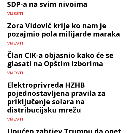
SDP-a na svim nivoima
VIJESTI
Zora Vidović krije ko nam je
pozajmio pola milijarde maraka
VIJESTI
Član CIK-a objasnio kako će se
glasati na Opštim izborima
VIJESTI
Elektroprivreda HZHB
pojednostavljena pravila za
priključenje solara na
distribucijsku mrežu
VIJESTI
Upućen zahtjev Trumpu da opet