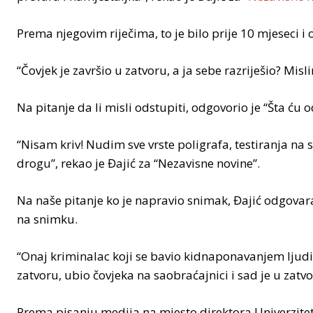
Prema njegovim riječima, to je bilo prije 10 mjeseci i
“Čovjek je završio u zatvoru, a ja sebe razriješio? Misl
Na pitanje da li misli odstupiti, odgovorio je “Šta ću o
“Nisam kriv! Nudim sve vrste poligrafa, testiranja na 
drogu”, rekao je Đajić za “Nezavisne novine”.
Na naše pitanje ko je napravio snimak, Đajić odgovara
na snimku.
“Onaj kriminalac koji se bavio kidnaponavanjem ljud
zatvoru, ubio čovjeka na saobraćajnici i sad je u zatvor
Prema pisanju medija na mjesto direktora Univerzite