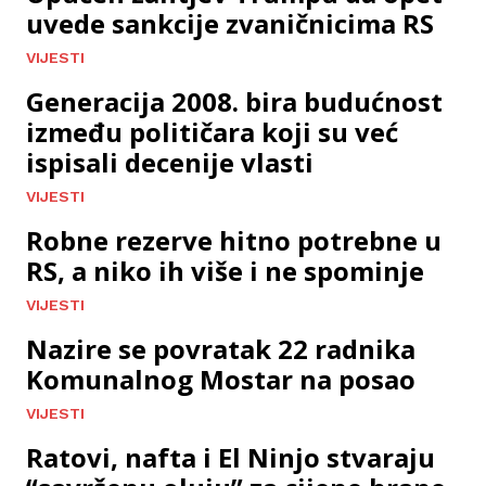
uvede sankcije zvaničnicima RS
VIJESTI
Generacija 2008. bira budućnost
između političara koji su već
ispisali decenije vlasti
VIJESTI
Robne rezerve hitno potrebne u
RS, a niko ih više i ne spominje
VIJESTI
Nazire se povratak 22 radnika
Komunalnog Mostar na posao
VIJESTI
Ratovi, nafta i El Ninjo stvaraju