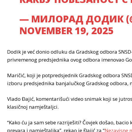
— МИЛОРАД ДОДИК (
NOVEMBER 19, 2025
Dodik je već donio odluku da Gradskog odbora SNSD-
privremenog predsjednika ovog odbora imenovao Go
Maričić, koji je potpredsjednik Gradskog odbora SNS
izboru predsjednika banjalučkog Gradskog odbora, na
Vlado Đajić, komentarišući video snimak koji se jutros p
klasičnoj namještaljci.
“Kako ću ja sam sebe razriješiti? Čovjek došao, bacio k
prevara i namještaljka”, rekao je Đajić za “
Nezavisne 