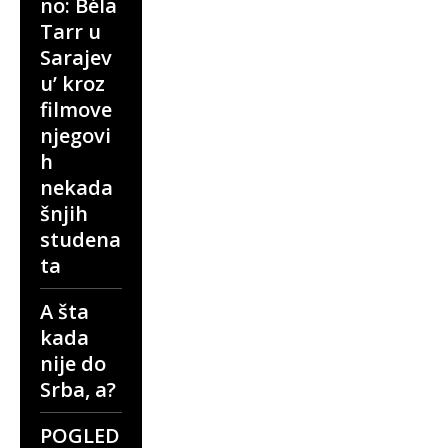
no: Béla
Tarr u
Sarajev
u’ kroz
filmove
njegovi
h
nekada
šnjih
studena
ta
A šta
kada
nije do
Srba, a?
POGLED