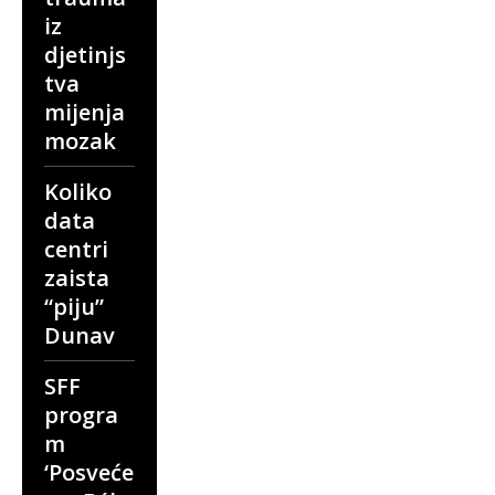
iz
djetinjs
tva
mijenja
mozak
Koliko
data
centri
zaista
“piju”
Dunav
SFF
progra
m
‘Posveće