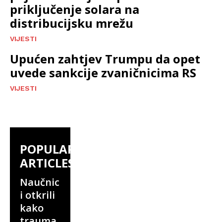
priključenje solara na
distribucijsku mrežu
VIJESTI
Upućen zahtjev Trumpu da opet
uvede sankcije zvaničnicima RS
VIJESTI
POPULAR
ARTICLES
Naučnic
i otkrili
kako
trauma