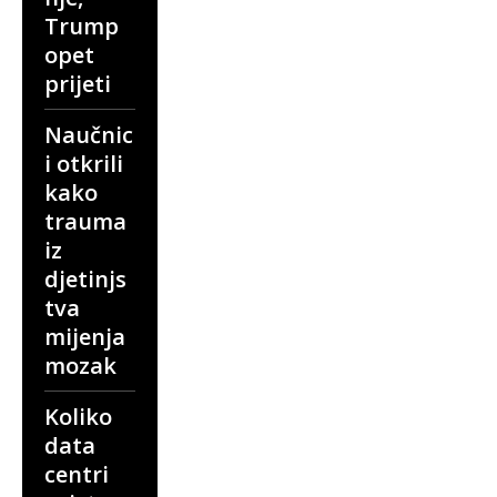
Trump
opet
prijeti
Naučnic
i otkrili
kako
trauma
iz
djetinjs
tva
mijenja
mozak
Koliko
data
centri