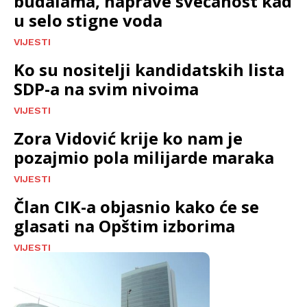
budalama, naprave svečanost kad
u selo stigne voda
VIJESTI
Ko su nositelji kandidatskih lista
SDP-a na svim nivoima
VIJESTI
Zora Vidović krije ko nam je
pozajmio pola milijarde maraka
VIJESTI
Član CIK-a objasnio kako će se
glasati na Opštim izborima
VIJESTI