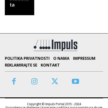
ta
POLITIKA PRIVATNOSTI
O NAMA
IMPRESSUM
REKLAMIRAJTE SE
KONTAKT
Copyright © Impuls Portal 2015 - 2024
Dozvoljeno je dijeljenje i kopiranje sadržaja ovog portala na druge