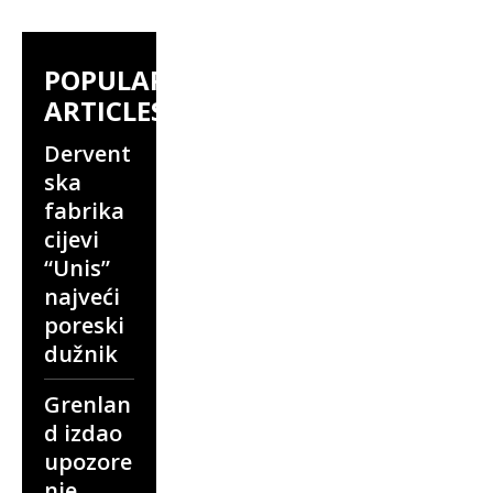
POPULAR
ARTICLES
Dervent
ska
fabrika
cijevi
“Unis”
najveći
poreski
dužnik
Grenlan
d izdao
upozore
nje,