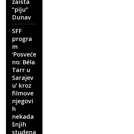
zaista
“piju”
Dunav
SFF
progra
m
‘Posveće
no: Béla
Tarr u
Sarajev
u’ kroz
filmove
njegovi
h
nekada
šnjih
studena