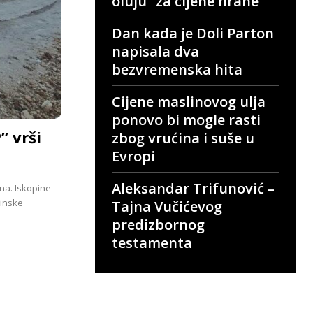
oluju” za cijene hrane
Dan kada je Doli Parton
napisala dva
bezvremenska hita
Cijene maslinovog ulja
ponovo bi mogle rasti
 vrši
zbog vrućina i suše u
Evropi
Aleksandar Trifunović –
na. Iskopine
vinske
Tajna Vučićevog
predizbornog
testamenta