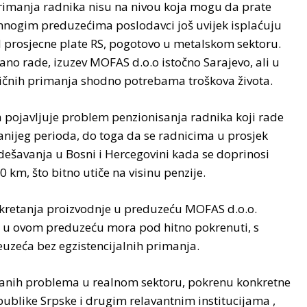
rimanja radnika nisu na nivou koja mogu da prate
 u mnogim preduzećima poslodavci još uvijek isplaćuju
d prosjecne plate RS, pogotovo u metalskom sektoru.
no rade, izuzev MOFAS d.o.o istočno Sarajevo, ali u
nih primanja shodno potrebama troškova života.
 pojavljuje problem penzionisanja radnika koji rade
nijeg perioda, do toga da se radnicima u prosjek
 dešavanja u Bosni i Hercegovini kada se doprinosi
km, što bitno utiče na visinu penzije.
kretanja proizvodnje u preduzeću MOFAS d.o.o.
ja u ovom preduzeću mora pod hitno pokrenuti, s
euzeća bez egzistencijalnih primanja.
kovanih problema u realnom sektoru, pokrenu konkretne
ublike Srpske i drugim relavantnim institucijama ,