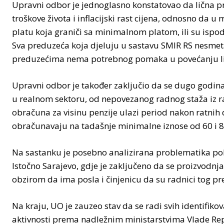
Upravni odbor je jednoglasno konstatovao da lična p
troškove života i inflacijski rast cijena, odnosno da
platu koja graniči sa minimalnom platom, ili su ispo
Sva preduzeća koja djeluju u sastavu SMIR RS nesmeta
preduzećima nema potrebnog pomaka u povećanju lič
Upravni odbor je također zaključio da se dugo godina
u realnom sektoru, od nepovezanog radnog staža iz ra
obračuna za visinu penzije ulazi period nakon ratnih
obračunavaju na tadašnje minimalne iznose od 60 i 80 
Na sastanku je posebno analizirana problematika po
Istočno Sarajevo, gdje je zaključeno da se proizvodn
obzirom da ima posla i činjenicu da su radnici tog pr
Na kraju, UO je zauzeo stav da se radi svih identifi
aktivnosti prema nadležnim ministarstvima Vlade Rep