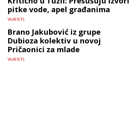
Kritično u Tuzli: Presušuju izvori
pitke vode, apel građanima
VIJESTI
Brano Jakubović iz grupe
Dubioza kolektiv u novoj
Pričaonici za mlade
VIJESTI