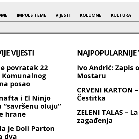
OME
IMPULS TEME
VIJESTI
KOLUMNE
KULTURA
JE VIJESTI
NAJPOPULARNIJE V
se povratak 22
Ivo Andrić: Zapis 
a Komunalnog
Mostaru
na posao
CRVENI KARTON –
nafta i El Ninjo
Čestitka
u “savršenu oluju”
ZELENI TALAS – L
ne hrane
zagađenja
a je Doli Parton
a dva