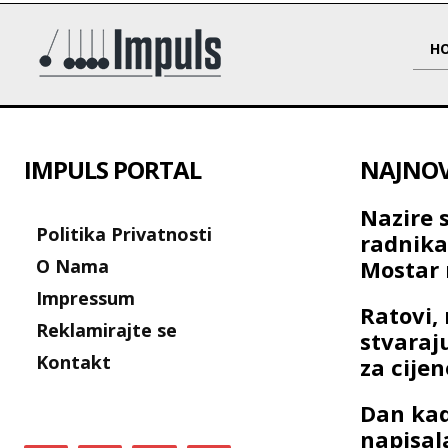
H
IMPULS PORTAL
NAJNOVI
Nazire 
Politika Privatnosti
radnik
O Nama
Mostar 
Impressum
Ratovi, 
Reklamirajte se
stvaraj
Kontakt
za cije
Dan kad
napisal