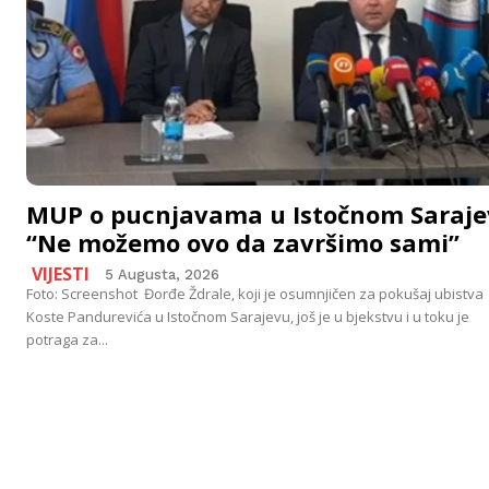
MUP o pucnjavama u Istočnom Saraje
“Ne možemo ovo da završimo sami”
VIJESTI
5 Augusta, 2026
Foto: Screenshot Đorđe Ždrale, koji je osumnjičen za pokušaj ubistva
Koste Pandurevića u Istočnom Sarajevu, još je u bjekstvu i u toku je
potraga za...