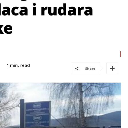
aca i rudara
ke
read
1
min.
Share