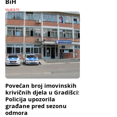
BiH
VIJESTI
Povećan broj imovinskih
krivičnih djela u Gradišci:
Policija upozorila
građane pred sezonu
odmora