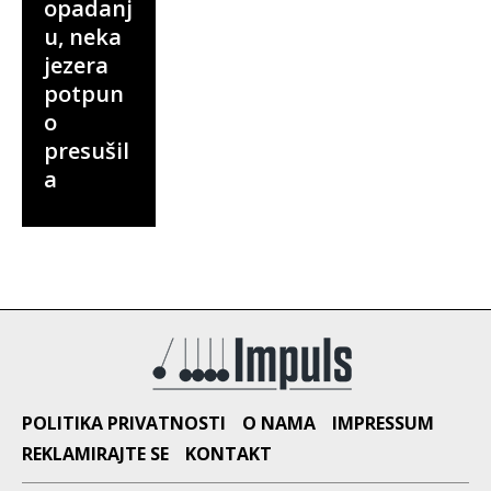
opadanj
u, neka
jezera
potpun
o
presušil
a
POLITIKA PRIVATNOSTI
O NAMA
IMPRESSUM
REKLAMIRAJTE SE
KONTAKT