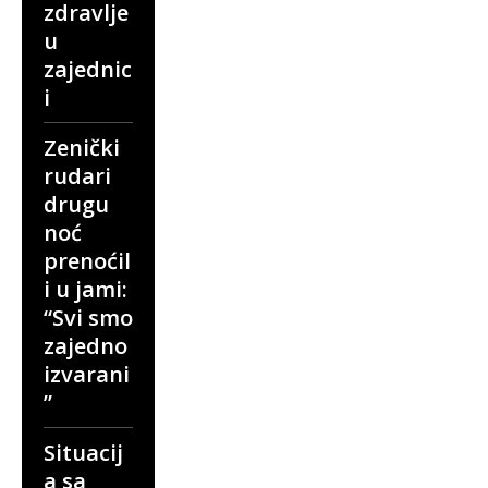
zdravlje
u
zajednic
i
Zenički
rudari
drugu
noć
prenoćil
i u jami:
“Svi smo
zajedno
izvarani
”
Situacij
a sa