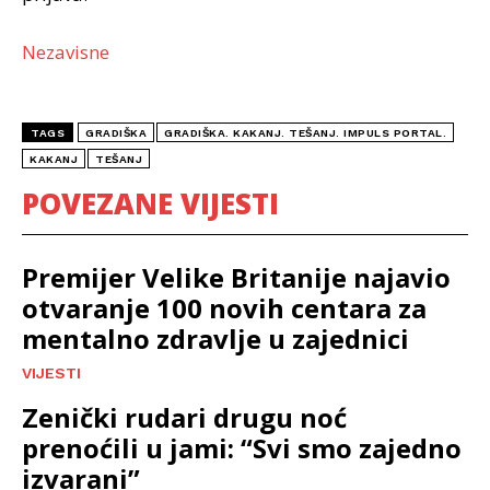
Nezavisne
TAGS
GRADIŠKA
GRADIŠKA. KAKANJ. TEŠANJ. IMPULS PORTAL.
KAKANJ
TEŠANJ
POVEZANE VIJESTI
Premijer Velike Britanije najavio
otvaranje 100 novih centara za
mentalno zdravlje u zajednici
VIJESTI
Zenički rudari drugu noć
prenoćili u jami: “Svi smo zajedno
izvarani”