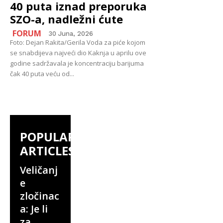
40 puta iznad preporuka
SZO-a, nadležni ćute
FORUM
30 Juna, 2026
Foto: Dejan Rakita/Gerila Voda za piće kojom
se snabdijeva najveći dio Kaknja u aprilu ove
godine sadržavala je koncentraciju barijuma
čak 40 puta veću od...
POPULAR
ARTICLES
Veličanj
e
zločinac
a: Je li
za